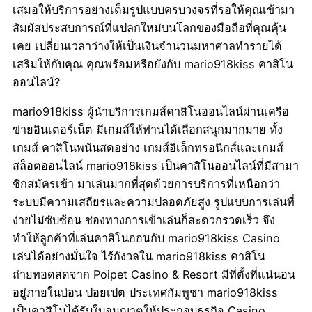
เสมอให้บริการอย่างเต็มรูปแบบครบวงจรที่รอให้คุณเข้ามา
สัมผัสประสบการณ์ที่แปลกใหม่บนโลกของมือถือที่คุณคุ้น
เคย เปลี่ยนเวลาว่างให้เป็นเงินจำนวนมหาศาลทำรายได้
เสริมให้กับคุณ คุณพร้อมหรือยังกับ mario918kiss คาสิโน
ออนไลน์?
mario918kiss ผู้นำบริการเกมส์คาสิโนออนไลน์ผ่านเครือ
ข่ายอินเตอร์เน็ต มีเกมส์ให้ท่านได้เลือกสนุกมากมาย ทั้ง
เกมส์ คาสิโนพนันสดอย่าง เกมส์อิเล็กทรอนิกส์และเกมส์
สล็อตออนไลน์ mario918kiss เป็นคาสิโนออนไลน์ที่มีสามา
ชิกสมัครเข้า มาเล่นมากที่สุดด้วยการบริการที่เหนือกว่า
ระบบมีความเสถียรและความปลอดภัยสูง รูปแบบการเล่นที่
ง่ายไม่ซับซ้อน ช่องทางการเข้าเล่นก็สะดวกรวดเร็ว จึง
ทำให้ลูกค้าที่เล่นคาสิโนออนกับ mario918kiss Casino
เล่นได้อย่างมั่นใจ ไร้กังวลใน mario918kiss คาสิโน
ถ่ายทอดสดจาก Poipet Casino & Resort มีที่ตั้งที่แน่นอน
อยู่ภายในบ่อน ปอยเปต ประเทศกัมพูชา mario918kiss
เป็นคาสิโนได้รับใบอนุญาตให้ประกอบธุรกิจ Casino