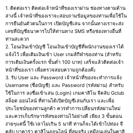
1. ติดต่อเรา ติดต่อเจ้าหน้าที่ของเราผ่าน ช่องทางตามด้าน
ล่างนี้ เจ้าหน้าที่ของเราจะสอบถามข้อมูลของท่านเพื่อใช้ใน
การยืนยันตัวตนในการ เปิดบัญชีเล่น จากนั้นทางเราจะส่ง
เลขที่บัญชีธนาคารไปให้ท่านทาง SMS หรือช่องทางอื่นที่
ท่านสะดวก
2. โอนเงินเข้าบัญชี โอนเงินเข้าบัญชีที่พนักงานของเราได้
แจ้งไว้ เพื่อเติมเงินเข้า User เกมส์กีฬาของท่าน (สำหรับ
การเติมเงินครั้งแรก ขั้นต่ำ 100 บาท) เสร็จแล้วติดต่อเจ้า
หน้าที่ของเรา เพื่อตรวจสอบความถูกต้องค๊ะ
3. รับ User และ Password เจ้าหน้าที่ของจะทำการแจ้ง
Username (ชื่อบัญชี) และ Password (รหัสผ่าน) สำหรับ
ใช้ในการ ลงชื่อเข้าเล่น (Login) เกมคาสิโน จีคลับ Gclub
สล็อต ออนไลน์ ที่ท่านได้เปิดบัญชีเล่นกับเรา และเพื่อ
ประโยชน์ของท่านลูกค้า ควรทำการเปลี่ยนรหัสผ่านใหม่
และควรเก็บรักษารหัสของท่านไว้อย่างดี เพียง 3 ขั้นตอน
ง่ายๆแค่นี้ ใช้เวลาไม่เกิน 5 นาที ท่านก็จะได้เข้าไปท่อง จี
คลับ บาคาร่า คาสิโนออนไลน์ ที่สมจริง เหมือนเล่นในคาสิ