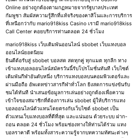
Online อย่างถูกต้องตามกฏหมายจากรัฐบาลประเทศ
กัมพูชา สัมผัสความรู้สึกที่แท้จริงของคาสิโนและการบริการ
ที่เหนือกว่ากับ mario918kiss Casino เรามี mario918kiss
Call Center คอยบริการท่านตลอด 24 ชั่วโมง
mario918kiss เว็บเดิมพันออนไลน์ sbobet เว็บแทงบอล
ออนไลน์ยอดนิยม
ยินดีต้อรับสู่ sbobet บอลสด สดทุกคู่ ทุกแมต ทุกลีก ทาง
เข้าแทงบอลออนไลน์สมัครวันนี้รับโปรโมชั่นทันที เว็บไซต์
เดิมพันกีฬาอันดับหนึ่ง บริการแทงบอลบนคอมพิวเตอร์และ
ผ่านมือถือ อัพเดทข่าวสารกีฬาทั่วโลก ยิงสดการแข่งขันรับ
ชมได้ทันที นำเสนอข้อมูลการเล่นอย่างถูกต้องเพื่อความ
เข้าใจของสมาชิกที่ต้องการเล่น sbobet ผู้ให้บริการแทง
บอลออนไลน์ตัวแทนโดยตรงกับเว็บไซต์ sbobet เป็น
ตัวแทนเว็บแทงบอลที่ดีที่สุด และแน่นอน ด้วยระบบ ฝาก-
ถอน ตลอด 24 ชั่วโมง พร้อมช่องทางให้ท่านได้ร่วม แทง
บอลราคาดี พร้อมทั้งสาระความรู้จากบทความทัศนะต่างๆ