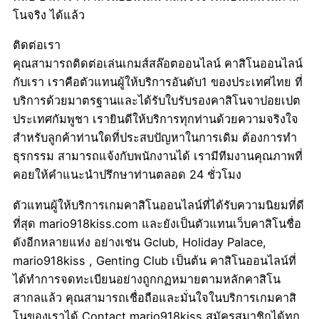
โนจริง ได้แล้ว
ติดต่อเรา
คุณสามารถติดต่อเล่นเกมส์สล๊อตออนไลน์ คาสิโนออนไลน์
กับเรา เราคือตัวแทนผู้ให้บริการอันดับ1 ของประเทศไทย ที่
บริการด้วยมาตรฐานและได้รับใบรับรองคาสิโนจาปอยเปต
ประเทศกัมพูชา เรายินดีให้บริการทุกท่านด้วยความจริงใจ
สำหรับลูกค้าท่านใดที่ประสบปัญหาในการเดิม ต้องการทำ
ธุรกรรม สามารถแจ้งกับพนักงานได้ เรามีทีมงานคุณภาพที่
คอยให้คำแนะนำปรึกษาท่านตลอด 24 ชั่วโมง
ตัวแทนผู้ให้บริการเกมคาสิโนออนไลน์ที่ได้รับความนิยมที่ดี
ที่สุด mario918kiss.com และยังเป็นตัวแทนเว็บคาสิโนชื่อ
ดังอีกหลายแห่ง อย่างเช่น Gclub, Holiday Palace,
mario918kiss , Genting Club เป็นต้น คาสิโนออนไลน์ที่
ได้ทำการจดทะเบียนอย่างถูกกฏหมายตามหลักคาสิโน
สากลแล้ว คุณสามารถเชื่อถือและมั่นใจในบริการเกมคาสิ
โนของเราได้ Contact mario918kiss สมัครสมาชิกได้ทุก