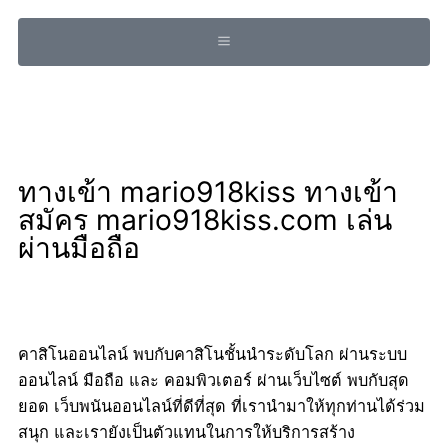
ทางเข้า mario918kiss ทางเข้า
สมัคร mario918kiss.com เล่น
ผ่านมือถือ
คาสิโนออนไลน์ พบกับคาสิโนชั้นนำระดับโลก ผ่านระบบ
ออนไลน์ มือถือ และ คอมพิวเตอร์ ผ่านเว็บไซต์ พบกับสุด
ยอด เว็บพนันออนไลน์ที่ดีที่สุด ที่เรานำมาให้ทุกท่านได้ร่วม
สนุก และเรายังเป็นตัวแทนในการให้บริการสร้าง