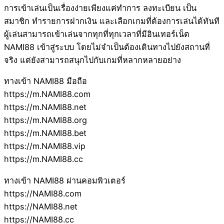
การเข้าเล่นเป็นเรื่องง่ายเพียงแค่ทำการ ลงทะเบียน เป็น
สมาชิก ทำรายการฝากเงิน และเลือกเกมที่ต้องการเล่นได้ทันที
ผู้เล่นสามารถเข้าเล่นจากทุกที่ทุกเวลาที่มีอินเทอร์เน็ต
NAMI88 เข้าสู่ระบบ โดยไม่จำเป็นต้องเดินทางไปยังสถานที่
จริง แต่ยังสามารถสนุกไปกับเกมที่หลากหลายอย่าง
ทางเข้า NAMI88 มือถือ
https://m.NAMI88.com
https://m.NAMI88.net
https://m.NAMI88.org
https://m.NAMI88.bet
https://m.NAMI88.vip
https://m.NAMI88.cc
ทางเข้า NAMI88 ผ่านคอมพิวเตอร์
https://NAMI88.com
https://NAMI88.net
https://NAMI88.cc