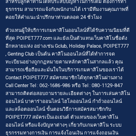
สำหรับลูกค้าท่านใดที่ประสบปัญหาในการเดิม ต้องการทำ
ธุรกรรม สามารถแจ้งกับพนักงานได้ เรามีทีมงานคุณภาพที่
คอยให้คำแนะนำปรึกษาท่านตลอด 24 ชั่วโมง
ตัวแทนผู้ให้บริการเกมคาสิโนออนไลน์ที่ได้รับความนิยมที่ดี
ที่สุด POIPET777.com และยังเป็นตัวแทนเว็บคาสิโนชื่อดัง
อีกหลายแห่ง อย่างเช่น Gclub, Holiday Palace, POIPET777
, Genting Club เป็นต้น คาสิโนออนไลน์ที่ได้ทำการจด
ทะเบียนอย่างถูกกฏหมายตามหลักคาสิโนสากลแล้ว คุณ
สามารถเชื่อถือและมั่นใจในบริการเกมคาสิโนของเราได้
Contact POIPET777 สมัครสมาชิกได้ทุกคาสิโนผ่านทาง
Call Center Tel : 062-1686-986 หรือ Tel : 080-1129-847
สามารถติดต่อสอบถามรายละเอียดต่างๆ ในการเล่นคาสิโน
ออนไลน์ บาคาร่าออนไลน์ ไฮโลออนไลน์ กำถั่วออนไลน์
และสล็อตออนไลน์ ขั้นตอนวิธีการสมัครสมาชิกกับ
POIPET777 สมัครเป็นเอเย่นต์ ตัวแทนของเว็บคาสิโน
ออนไลน์ หรือแจ้งปัญหาต่างๆ เกี่ยวกับเกมคาสิโน ระบบ
ธุรกรรมทางการเงิน การแจ้งโอนเงิน การแจ้งถอนเงิน