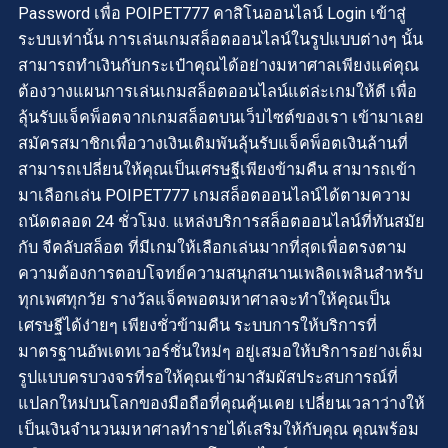
Password เพื่อ POIPET777 คาสิโนออนไลน์ Login เข้าสู่
ระบบเท่านั้น การเล่นเกมสล็อตออนไลน์ในรูปแบบต่างๆ นั้น
สามารถทำเงินกับกระเป๋าคุณได้อย่างมหาศาลเพียงแค่คุณ
ต้องวางแผนการเล่นเกมสล็อตออนไลน์แต่ล่ะเกมให้ดี เพื่อ
ลุ้นรับแจ็คพ็อตจากเกมสล็อตบนเว็บไซต์ของเรา เข้ามาเลย
สมัครสมาชิกเพื่อวางเงินเดิมพันลุ้นรับแจ็คพ็อตเงินล้านที่
สามารถเปลี่ยนให้คุณเป็นเศรษฐีเพียงข้ามคืน สามารถเข้า
มาเลือกเล่น POIPET777 เกมสล็อตออนไลน์ได้ตามความ
ถนัดตลอด 24 ชั่วโมง. แหล่งบริการสล็อตออนไลน์ที่ทันสมัย
กับ จีคลับสล็อต ที่มีเกมให้เลือกเล่นมากที่สุดเพื่อตรงตาม
ความต้องการตอบโจทย์ความสนุกสนานเพลิดเพลินสำหรับ
ทุกเพศทุกวัย รางวัลแจ็คพอตมหาศาลจะทำให้คุณเป็น
เศรษฐีได้ง่ายๆ เพียงชั่วข้ามคืน ระบบการให้บริการที่
มาตรฐานอัพเดทเวอร์ชั่นใหม่ๆ อยู่เสมอให้บริการอย่างเต็ม
รูปแบบครบวงจรที่รอให้คุณเข้ามาสัมผัสประสบการณ์ที่
แปลกใหม่บนโลกของมือถือที่คุณคุ้นเคย เปลี่ยนเวลาว่างให้
เป็นเงินจำนวนมหาศาลทำรายได้เสริมให้กับคุณ คุณพร้อม