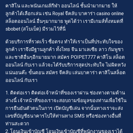
คาสิโน และพนันเกมส์กีฬา ออนไลน์ ชั้นนำมากมาย ให้
ลูกค้าได้เลือกเล่น เช่น Royal จีคลับ บาคาร่า casino online
สล็อตออนไลน์ อื่นๆมากมาย พูดได้ว่า เรามีเกมส์ทั้งหมดที่
sbobet (สโบเบ็ต) มีรวมไว้ที่นี่
ด้วยบริการที่รวดเร็ว ซื่อตรง ทำให้เราเป็นที่ประทับใจของ
ลูกค้า เราจึงมีฐานลูกค้า ทั้งไทย จีน มาเลเซีย ลาว กัมพูชา
และชาติอื่นๆอีกมายมาก สมัคร POIPET777 คาสิโน สล็อต
ออนไลน์ กับเรา แล้วจะได้รับบริการสุดประทับใจ ไม่ผิดหวัง
แน่นอนค๊ะ ขั้นตอน สมัคร จีคลับ เล่นบาคาร่า คาสิโนสล็อต
ออนไลน์ กับเรา
1. ติดต่อเรา ติดต่อเจ้าหน้าที่ของเราผ่าน ช่องทางตามด้าน
ล่างนี้ เจ้าหน้าที่ของเราจะสอบถามข้อมูลของท่านเพื่อใช้ใน
การยืนยันตัวตนในการ เปิดบัญชีเล่น จากนั้นทางเราจะส่ง
เลขที่บัญชีธนาคารไปให้ท่านทาง SMS หรือช่องทางอื่นที่
ท่านสะดวก
2. โอนเงินเข้าบัญชี โอนเงินเข้าบัญชีที่พนักงานของเราได้