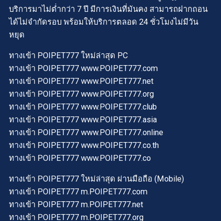
บริการมาไม่ต่ำกว่า 7 ปี มีการเงินที่มันคง สามารถฝากถอน
ได้ไม่จำกัดรอบ พร้อมให้บริการตลอด 24 ชั่วโมงไม่มีวัน
หยุด
ทางเข้า POIPET777 ใหม่ล่าสุด PC
ทางเข้า POIPET777 www.POIPET777.com
ทางเข้า POIPET777 www.POIPET777.net
ทางเข้า POIPET777 www.POIPET777.org
ทางเข้า POIPET777 www.POIPET777.club
ทางเข้า POIPET777 www.POIPET777.asia
ทางเข้า POIPET777 www.POIPET777.online
ทางเข้า POIPET777 www.POIPET777.co.th
ทางเข้า POIPET777 www.POIPET777.co
ทางเข้า POIPET777 ใหม่ล่าสุด ผ่านมือถือ (Mobile)
ทางเข้า POIPET777 m.POIPET777.com
ทางเข้า POIPET777 m.POIPET777.net
ทางเข้า POIPET777 m.POIPET777.org