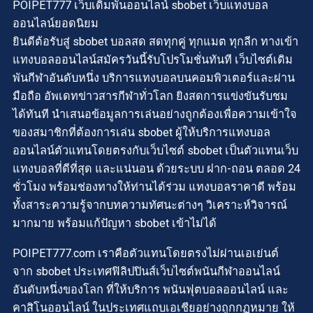
POIPET777 เว็บเดิมพันออนไลน์ sbobet เว็บแทงบอล
ออนไลน์ยอดนิยม
ยินดีต้อรับสู่ sbobet บอลสด สดทุกคู่ ทุกแมต ทุกลีก ทางเข้า
แทงบอลออนไลน์สมัครวันนี้รับโปรโมชั่นทันที เว็บไซต์เดิม
พันกีฬาอันดับหนึ่ง บริการแทงบอลบนคอมพิวเตอร์และผ่าน
มือถือ อัพเดทข่าวสารกีฬาทั่วโลก ยิงสดการแข่งขันรับชม
ได้ทันที นำเสนอข้อมูลการเล่นอย่างถูกต้องเพื่อความเข้าใจ
ของสมาชิกที่ต้องการเล่น sbobet ผู้ให้บริการแทงบอล
ออนไลน์ตัวแทนโดยตรงกับเว็บไซต์ sbobet เป็นตัวแทนเว็บ
แทงบอลที่ดีที่สุด และแน่นอน ด้วยระบบ ฝาก-ถอน ตลอด 24
ชั่วโมง พร้อมช่องทางให้ท่านได้ร่วม แทงบอลราคาดี พร้อม
ทั้งสาระความรู้จากบทความทัศนะต่างๆ วิเคราะห์วิจารณ์
มากมาย พร้อมแก้ปัญหา sbobet เข้าไม่ได้
POIPET777.com เราคือตัวแทนโดยตรงไม่ผ่านเอเย่นต์
จาก sbobet ประเทศฟิลิปปินส์เว็บไซต์พนันกีฬาออนไลน์
อันดับหนึ่งของโลก ที่ให้บริการ พนันฟุตบอลออนไลน์ และ
คาสิโนออนไลน์ ในประเทศแถบเอเชียอย่างถูกกฏหมาย ให้