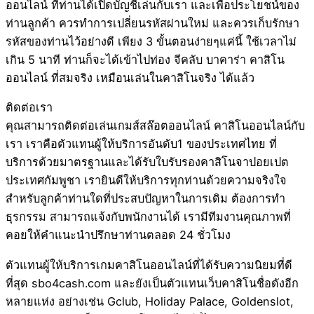
ออนไลน์ ที่ท่านได้เปิดบัญชีเล่นกับเรา และเพื่อประโยชน์ของ
ท่านลูกค้า ควรทำการเปลี่ยนรหัสผ่านใหม่ และควรเก็บรักษา
รหัสของท่านไว้อย่างดี เพียง 3 ขั้นตอนง่ายๆแค่นี้ ใช้เวลาไม่
เกิน 5 นาที ท่านก็จะได้เข้าไปท่อง จีคลับ บาคาร่า คาสิโน
ออนไลน์ ที่สมจริง เหมือนเล่นในคาสิโนจริง ได้แล้ว
ติดต่อเรา
คุณสามารถติดต่อเล่นเกมส์สล๊อตออนไลน์ คาสิโนออนไลน์กับ
เรา เราคือตัวแทนผู้ให้บริการอันดับ1 ของประเทศไทย ที่
บริการด้วยมาตรฐานและได้รับใบรับรองคาสิโนจาปอยเปต
ประเทศกัมพูชา เรายินดีให้บริการทุกท่านด้วยความจริงใจ
สำหรับลูกค้าท่านใดที่ประสบปัญหาในการเดิม ต้องการทำ
ธุรกรรม สามารถแจ้งกับพนักงานได้ เรามีทีมงานคุณภาพที่
คอยให้คำแนะนำปรึกษาท่านตลอด 24 ชั่วโมง
ตัวแทนผู้ให้บริการเกมคาสิโนออนไลน์ที่ได้รับความนิยมที่ดี
ที่สุด sbo4cash.com และยังเป็นตัวแทนเว็บคาสิโนชื่อดังอีก
หลายแห่ง อย่างเช่น Gclub, Holiday Palace, Goldenslot,