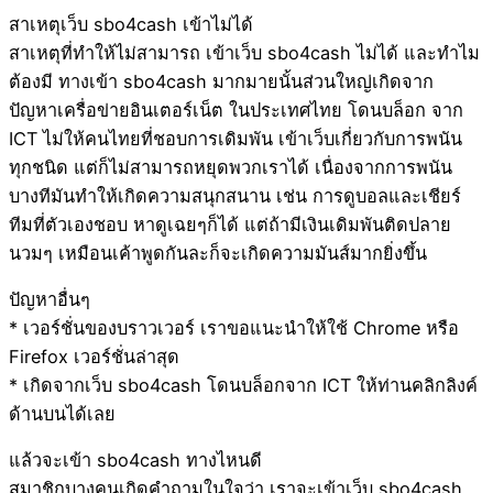
สาเหตุเว็บ sbo4cash เข้าไม่ได้
สาเหตุที่ทำให้ไม่สามารถ เข้าเว็บ sbo4cash ไม่ได้ และทำไม
ต้องมี ทางเข้า sbo4cash มากมายนั้นส่วนใหญ่เกิดจาก
ปัญหาเครื่อข่ายอินเตอร์เน็ต ในประเทศไทย โดนบล็อก จาก
ICT ไม่ให้คนไทยที่ชอบการเดิมพัน เข้าเว็บเกี่ยวกับการพนัน
ทุกชนิด แต่ก็ไม่สามารถหยุดพวกเราได้ เนื่องจากการพนัน
บางทีมันทำให้เกิดความสนุกสนาน เช่น การดูบอลและเชียร์
ทีมที่ตัวเองชอบ หาดูเฉยๆก็ได้ แต่ถ้ามีเงินเดิมพันติดปลาย
นวมๆ เหมือนเค้าพูดกันละก็จะเกิดความมันส์มากยิ่งขึ้น
ปัญหาอื่นๆ
* เวอร์ชั่นของบราวเวอร์ เราขอแนะนำให้ใช้ Chrome หรือ
Firefox เวอร์ชั่นล่าสุด
* เกิดจากเว็บ sbo4cash โดนบล็อกจาก ICT ให้ท่านคลิกลิงค์
ด้านบนได้เลย
แล้วจะเข้า sbo4cash ทางไหนดี
สมาชิกบางคนเกิดคำถามในใจว่า เราจะเข้าเว็บ sbo4cash