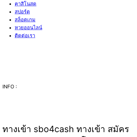
คาสิโนสด
สปอร์ต
สล็อตเกม
หวยออนไลน์
ติดต่อเรา
INFO :
lete online betting game platform. You can play from any
ทางเข้า sbo4cash ทางเข้า สมัคร