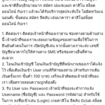
และชาติอื่นๆอีกมายมาก สมัคร sbo4cash คาสิโน สล็อต
ออนไลน์ กับเรา แล้วจะได้รับบริการสุดประทับใจ ไม่ผิดหวังแน่
นอนค๊ะ ขั้นตอน สมัคร จีคลับ เล่นบาคาร่า คาสิโนสล็อต
ออนไลน์ กับเรา
1. ติดต่อเรา ติดต่อเจ้าหน้าที่ของเราผ่าน ช่องทางตามด้านล่าง
นี้ เจ้าหน้าที่ของเราจะสอบถามข้อมูลของท่านเพื่อใช้ในการ
ยืนยันตัวตนในการ เปิดบัญชีเล่น จากนั้นทางเราจะส่ง เลขที่
บัญชีธนาคารไปให้ท่านทาง SMS หรือช่องทางอื่นที่ท่าน
สะดวก
2. โอนเงินเข้าบัญชี โอนเงินเข้าบัญชีที่พนักงานของเราได้แจ้ง
ไว้ เพื่อเติมเงินเข้า User เกมส์กีฬาของท่าน (สำหรับการเติม
เงินครั้งแรก ขั้นต่ำ 100 บาท) เสร็จแล้วติดต่อเจ้าหน้าที่ของ
เรา เพื่อตรวจสอบความถูกต้องค๊ะ
3. รับ User และ Password เจ้าหน้าที่ของจะทำการแจ้ง
Username (ชื่อบัญชี) และ Password (รหัสผ่าน) สำหรับใช้
ในการ ลงชื่อเข้าเล่น (Login) เกมคาสิโน จีคลับ Gclub สล็อต