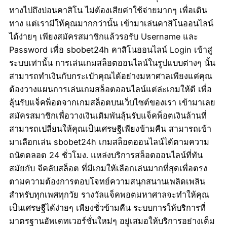
ทางไปถึงบ่อนคาสิโน ไม่ต้องเสียค่าใช้จ่ายมากๆ เพื่อเดิน
ทาง แต่เรามีให้คุณมากกว่านั้น เข้ามาเล่นคาสิโนออนไลน์
ได้ง่ายๆ เพียงสมัครสมาชิกแล้วรอรับ Username และ
Password เพื่อ sbobet24h คาสิโนออนไลน์ Login เข้าสู่
ระบบเท่านั้น การเล่นเกมสล็อตออนไลน์ในรูปแบบต่างๆ นั้น
สามารถทำเงินกับกระเป๋าคุณได้อย่างมหาศาลเพียงแค่คุณ
ต้องวางแผนการเล่นเกมสล็อตออนไลน์แต่ล่ะเกมให้ดี เพื่อ
ลุ้นรับแจ็คพ็อตจากเกมสล็อตบนเว็บไซต์ของเรา เข้ามาเลย
สมัครสมาชิกเพื่อวางเงินเดิมพันลุ้นรับแจ็คพ็อตเงินล้านที่
สามารถเปลี่ยนให้คุณเป็นเศรษฐีเพียงข้ามคืน สามารถเข้า
มาเลือกเล่น sbobet24h เกมสล็อตออนไลน์ได้ตามความ
ถนัดตลอด 24 ชั่วโมง. แหล่งบริการสล็อตออนไลน์ที่ทัน
สมัยกับ จีคลับสล็อต ที่มีเกมให้เลือกเล่นมากที่สุดเพื่อตรง
ตามความต้องการตอบโจทย์ความสนุกสนานเพลิดเพลิน
สำหรับทุกเพศทุกวัย รางวัลแจ็คพอตมหาศาลจะทำให้คุณ
เป็นเศรษฐีได้ง่ายๆ เพียงชั่วข้ามคืน ระบบการให้บริการที่
มาตรฐานอัพเดทเวอร์ชั่นใหม่ๆ อยู่เสมอให้บริการอย่างเต็ม