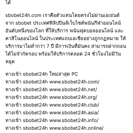
ได้
sbobet24h.com เราคือตัวแทนโดยตรงไม่ผ่านเอเย่นต์
จาก sbobet ประเทศฟิลิปปินส์เว็บไซต์พนันกีฬาออนไลน์
อันดับหนึ่งของโลก ที่ให้บริการ พนันฟุตบอลออนไลน์ และ
คาสิโนออนไลน์ ในประเทศแถบเอเชียอย่างถูกกฏหมาย ให้
บริการมาไม่ต่ำกว่า 7 ปี มีการเงินที่มันคง สามารถฝากถอน
ได้ไม่จำกัดรอบ พร้อมให้บริการตลอด 24 ชั่วโมงไม่มีวัน
หยุด
ทางเข้า sbobet24h ใหม่ล่าสุด PC
ทางเข้า sbobet24h www.sbobet24h.com/
ทางเข้า sbobet24h www.sbobet24h.net/
ทางเข้า sbobet24h www.sbobet24h.org/
ทางเข้า sbobet24h www.sbobet24h.club/
ทางเข้า sbobet24h www.sbobet24h.asia/
ทางเข้า sbobet24h www.sbobet24h.info/
ทางเข้า sbobet24h www.sbobet24h.online/