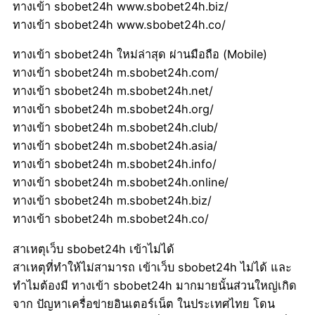
ทางเข้า sbobet24h www.sbobet24h.biz/
ทางเข้า sbobet24h www.sbobet24h.co/
ทางเข้า sbobet24h ใหม่ล่าสุด ผ่านมือถือ (Mobile)
ทางเข้า sbobet24h m.sbobet24h.com/
ทางเข้า sbobet24h m.sbobet24h.net/
ทางเข้า sbobet24h m.sbobet24h.org/
ทางเข้า sbobet24h m.sbobet24h.club/
ทางเข้า sbobet24h m.sbobet24h.asia/
ทางเข้า sbobet24h m.sbobet24h.info/
ทางเข้า sbobet24h m.sbobet24h.online/
ทางเข้า sbobet24h m.sbobet24h.biz/
ทางเข้า sbobet24h m.sbobet24h.co/
สาเหตุเว็บ sbobet24h เข้าไม่ได้
สาเหตุที่ทำให้ไม่สามารถ เข้าเว็บ sbobet24h ไม่ได้ และ
ทำไมต้องมี ทางเข้า sbobet24h มากมายนั้นส่วนใหญ่เกิด
จาก ปัญหาเครื่อข่ายอินเตอร์เน็ต ในประเทศไทย โดน