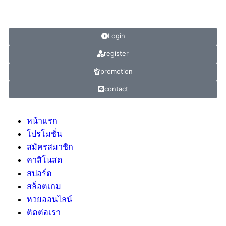
Login
register
promotion
contact
หน้าแรก
โปรโมชั่น
สมัครสมาชิก
คาสิโนสด
สปอร์ต
สล็อตเกม
หวยออนไลน์
ติดต่อเรา