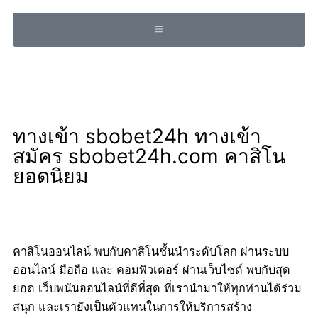
ทางเข้า sbobet24h ทางเข้า
สมัคร sbobet24h.com คาสิโน
ยอดนิยม
คาสิโนออนไลน์ พบกับคาสิโนชั้นนำระดับโลก ผ่านระบบ
ออนไลน์ มือถือ และ คอมพิวเตอร์ ผ่านเว็บไซต์ พบกับสุด
ยอด เว็บพนันออนไลน์ที่ดีที่สุด ที่เรานำมาให้ทุกท่านได้ร่วม
สนุก และเรายังเป็นตัวแทนในการให้บริการสร้าง