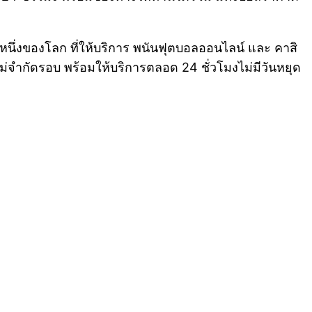
หนึ่งของโลก ที่ให้บริการ พนันฟุตบอลออนไลน์ และ คาสิ
่จำกัดรอบ พร้อมให้บริการตลอด 24 ชั่วโมงไม่มีวันหยุด