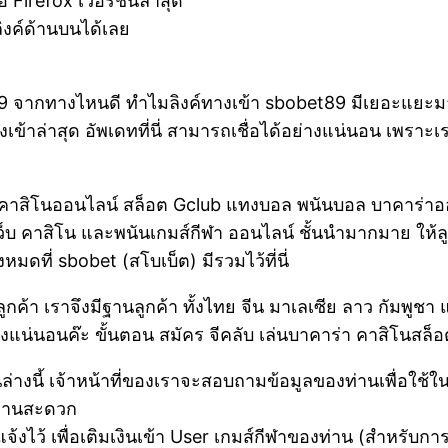
Firefox เวอร์ชั่นล่าสุด
ิงค์ด้านบนได้เลย
9 จากทางไหนดี ทำไมลิงค์ทางเข้า sbobet89 มีเยอะแยะมา
ข้าล่าสุด อัพเดทที่นี่ สามารถเชื่อได้อย่างแน่นอน เพราะ
่น คาสิโนออนไลน์ สล็อต Gclub แทงบอล พนันบอล บาคาร่าอ
 คาสิโน และพนันเกมส์กีฬา ออนไลน์ ชั้นนำมากมาย ให้ลูกค
หมดที่ sbobet (สโบเบ็ต) มีรวมไว้ที่นี่
งลูกค้า เราจึงมีฐานลูกค้า ทั้งไทย จีน มาเลเซีย ลาว กัมพ
ังแน่นอนค๊ะ ขั้นตอน สมัคร จีคลับ เล่นบาคาร่า คาสิโนสล็
นล่างนี้ เจ้าหน้าที่ของเราจะสอบถามข้อมูลของท่านเพื่อใช้
่ท่านสะดวก
จ้งไว้ เพื่อเติมเงินเข้า User เกมส์กีฬาของท่าน (สำหรับการเ