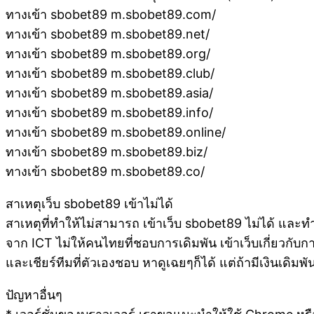
ทางเข้า sbobet89 m.sbobet89.com/
ทางเข้า sbobet89 m.sbobet89.net/
ทางเข้า sbobet89 m.sbobet89.org/
ทางเข้า sbobet89 m.sbobet89.club/
ทางเข้า sbobet89 m.sbobet89.asia/
ทางเข้า sbobet89 m.sbobet89.info/
ทางเข้า sbobet89 m.sbobet89.online/
ทางเข้า sbobet89 m.sbobet89.biz/
ทางเข้า sbobet89 m.sbobet89.co/
สาเหตุเว็บ sbobet89 เข้าไม่ได้
สาเหตุที่ทำให้ไม่สามารถ เข้าเว็บ sbobet89 ไม่ได้ และ
จาก ICT ไม่ให้คนไทยที่ชอบการเดิมพัน เข้าเว็บเกี่ยวกั
และเชียร์ทีมที่ตัวเองชอบ หาดูเฉยๆก็ได้ แต่ถ้ามีเงินเดิม
ปัญหาอื่นๆ