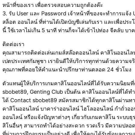
หน้าที่ของเรา เพื่อตรวจสอบความถูกต้องค๊ะ
3. รับ User และ Password เจ้าหน้าที่ของจะทำการแจ้ง U
สล็อต ออนไลน์ ที่ท่านได้เปิดบัญชีเล่นกับเรา และเพื่อป
นี้ ใช้เวลาไม่เกิน 5 นาที ท่านก็จะได้เข้าไปท่อง จีคลับ บ
ติดต่อเรา
คุณสามารถติดต่อเล่นเกมส์สล๊อตออนไลน์ คาสิโนออนไลน์
เปตประเทศกัมพูชา เรายินดีให้บริการทุกท่านด้วยความจร
คุณภาพที่คอยให้คำแนะนำปรึกษาท่านตลอด 24 ชั่วโมง
ตัวแทนผู้ให้บริการเกมคาสิโนออนไลน์ที่ได้รับความนิยมที
sbobet89, Genting Club เป็นต้น คาสิโนออนไลน์ที่ได
ได้ Contact sbobet89 สมัครสมาชิกได้ทุกคาสิโนผ่านทา
คาสิโนออนไลน์ บาคาร่าออนไลน์ ไฮโลออนไลน์ กำถั่วออน
ออนไลน์ หรือแจ้งปัญหาต่างๆ เกี่ยวกับเกมคาสิโน ระบบธ
สิโนอื่นๆ สามารถทำได้อย่างสะดวก รวดเร็ว มีความปลอด
ที่ผ่านการฝึกอบรมเป็นอย่างดี เพื่อให้คุณได้รับข้อมูล