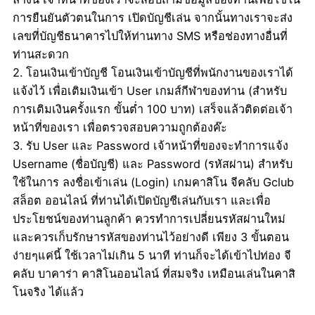
การยืนยันตัวตนในการ เปิดบัญชีเล่น จากนั้นทางเราจะส่ง
เลขที่บัญชีธนาคารไปให้ท่านทาง SMS หรือช่องทางอื่นที่
ท่านสะดวก
2. โอนเงินเข้าบัญชี โอนเงินเข้าบัญชีที่พนักงานของเราได้
แจ้งไว้ เพื่อเติมเงินเข้า User เกมส์กีฬาของท่าน (สำหรับ
การเติมเงินครั้งแรก ขั้นต่ำ 100 บาท) เสร็จแล้วติดต่อเจ้า
หน้าที่ของเรา เพื่อตรวจสอบความถูกต้องค๊ะ
3. รับ User และ Password เจ้าหน้าที่ของจะทำการแจ้ง
Username (ชื่อบัญชี) และ Password (รหัสผ่าน) สำหรับ
ใช้ในการ ลงชื่อเข้าเล่น (Login) เกมคาสิโน จีคลับ Gclub
สล็อต ออนไลน์ ที่ท่านได้เปิดบัญชีเล่นกับเรา และเพื่อ
ประโยชน์ของท่านลูกค้า ควรทำการเปลี่ยนรหัสผ่านใหม่
และควรเก็บรักษารหัสของท่านไว้อย่างดี เพียง 3 ขั้นตอน
ง่ายๆแค่นี้ ใช้เวลาไม่เกิน 5 นาที ท่านก็จะได้เข้าไปท่อง จี
คลับ บาคาร่า คาสิโนออนไลน์ ที่สมจริง เหมือนเล่นในคาสิ
โนจริง ได้แล้ว