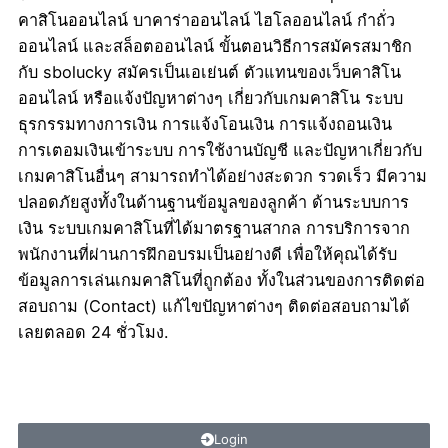
คาสิโนออนไลน์ บาคาร่าออนไลน์ ไฮโลออนไลน์ กำถั่ว
ออนไลน์ และสล็อตออนไลน์ ขั้นตอนวิธีการสมัครสมาชิก
กับ sbolucky สมัครเป็นเอเย่นต์ ตัวแทนของเว็บคาสิโน
ออนไลน์ หรือแจ้งปัญหาต่างๆ เกี่ยวกับเกมคาสิโน ระบบ
ธุรกรรมทางการเงิน การแจ้งโอนเงิน การแจ้งถอนเงิน
การเตอมเงินเข้าระบบ การใช้งานบัญชี และปัญหาเกี่ยวกับ
เกมคาสิโนอื่นๆ สามารถทำได้อย่างสะดวก รวดเร็ว มีความ
ปลอดภัยสูงทั้งในด้านฐานข้อมูลของลูกค้า ด้านระบบการ
เงิน ระบบเกมคาสิโนที่ได้มาตรฐานสากล การบริการจาก
พนักงานที่ผ่านการฝึกอบรมเป็นอย่างดี เพื่อให้คุณได้รับ
ข้อมูลการเล่นเกมคาสิโนที่ถูกต้อง ทั้งในส่วนของการติดต่อ
สอบถาม (Contact) แก้ไขปัญหาต่างๆ ติดต่อสอบถามได้
เลยตลอด 24 ชั่วโมง.
Login