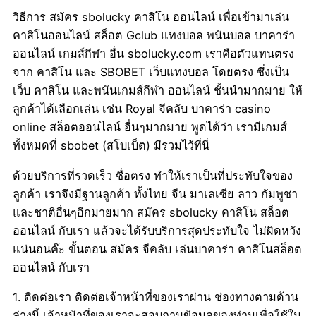
วิธีการ สมัคร sbolucky คาสิโน ออนไลน์ เพื่อเข้ามาเล่น
คาสิโนออนไลน์ สล็อต Gclub แทงบอล พนันบอล บาคาร่า
ออนไลน์ เกมส์กีฬา อื่น sbolucky.com เราคือตัวแทนตรง
จาก คาสิโน และ SBOBET เว็บแทงบอล โดยตรง ซึ่งเป็น
เว็บ คาสิโน และพนันเกมส์กีฬา ออนไลน์ ชั้นนำมากมาย ให้
ลูกค้าได้เลือกเล่น เช่น Royal จีคลับ บาคาร่า casino
online สล็อตออนไลน์ อื่นๆมากมาย พูดได้ว่า เรามีเกมส์
ทั้งหมดที่ sbobet (สโบเบ็ต) มีรวมไว้ที่นี่
ด้วยบริการที่รวดเร็ว ซื่อตรง ทำให้เราเป็นที่ประทับใจของ
ลูกค้า เราจึงมีฐานลูกค้า ทั้งไทย จีน มาเลเซีย ลาว กัมพูชา
และชาติอื่นๆอีกมายมาก สมัคร sbolucky คาสิโน สล็อต
ออนไลน์ กับเรา แล้วจะได้รับบริการสุดประทับใจ ไม่ผิดหวัง
แน่นอนค๊ะ ขั้นตอน สมัคร จีคลับ เล่นบาคาร่า คาสิโนสล็อต
ออนไลน์ กับเรา
1. ติดต่อเรา ติดต่อเจ้าหน้าที่ของเราผ่าน ช่องทางตามด้าน
ล่างนี้ เจ้าหน้าที่ของเราจะสอบถามข้อมูลของท่านเพื่อใช้ใน