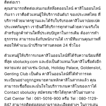
ติดต่อเรา
คุณสามารถติดต่อเล่นเกมส์สล๊อตออนไลน์ คาสิโนออนไลน์
กับเรา เราคือตัวแทนผู้ให้บริการอันดับ1 ของประเทศไทย ที่
บริการด้วยมาตรฐานและได้รับใบรับรองคาสิโนจาปอยเปต
ประเทศกัมพูชา เรายินดีให้บริการทุกท่านด้วยความจริงใจ
สำหรับลูกค้าท่านใดที่ประสบปัญหาในการเดิม ต้องการทำ
ธุรกรรม สามารถแจ้งกับพนักงานได้ เรามีทีมงานคุณภาพที่
คอยให้คำแนะนำปรึกษาท่านตลอด 24 ชั่วโมง
ตัวแทนผู้ให้บริการเกมคาสิโนออนไลน์ที่ได้รับความนิยมที่ดี
ที่สุด sbolucky.com และยังเป็นตัวแทนเว็บคาสิโนชื่อดังอีก
หลายแห่ง อย่างเช่น Gclub, Holiday Palace, Goldenslot,
Genting Club เป็นต้น คาสิโนออนไลน์ที่ได้ทำการจด
ทะเบียนอย่างถูกกฏหมายตามหลักคาสิโนสากลแล้ว คุณ
สามารถเชื่อถือและมั่นใจในบริการเกมคาสิโนของเราได้
Contact sbolucky สมัครสมาชิกได้ทุกคาสิโนผ่านทาง
Call Center Tel : 061-5016-900 หรือ Tel : 080-1129-
847 สามารถติดต่อสอบถามรายละเอียดต่างๆ ในการเล่น