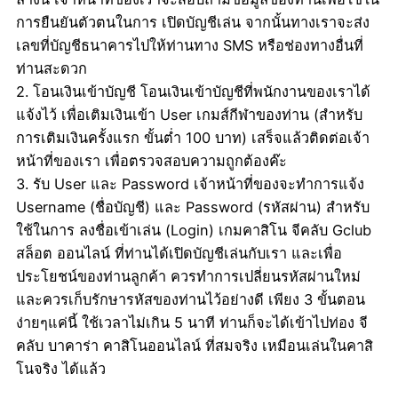
การยืนยันตัวตนในการ เปิดบัญชีเล่น จากนั้นทางเราจะส่ง
เลขที่บัญชีธนาคารไปให้ท่านทาง SMS หรือช่องทางอื่นที่
ท่านสะดวก
2. โอนเงินเข้าบัญชี โอนเงินเข้าบัญชีที่พนักงานของเราได้
แจ้งไว้ เพื่อเติมเงินเข้า User เกมส์กีฬาของท่าน (สำหรับ
การเติมเงินครั้งแรก ขั้นต่ำ 100 บาท) เสร็จแล้วติดต่อเจ้า
หน้าที่ของเรา เพื่อตรวจสอบความถูกต้องค๊ะ
3. รับ User และ Password เจ้าหน้าที่ของจะทำการแจ้ง
Username (ชื่อบัญชี) และ Password (รหัสผ่าน) สำหรับ
ใช้ในการ ลงชื่อเข้าเล่น (Login) เกมคาสิโน จีคลับ Gclub
สล็อต ออนไลน์ ที่ท่านได้เปิดบัญชีเล่นกับเรา และเพื่อ
ประโยชน์ของท่านลูกค้า ควรทำการเปลี่ยนรหัสผ่านใหม่
และควรเก็บรักษารหัสของท่านไว้อย่างดี เพียง 3 ขั้นตอน
ง่ายๆแค่นี้ ใช้เวลาไม่เกิน 5 นาที ท่านก็จะได้เข้าไปท่อง จี
คลับ บาคาร่า คาสิโนออนไลน์ ที่สมจริง เหมือนเล่นในคาสิ
โนจริง ได้แล้ว