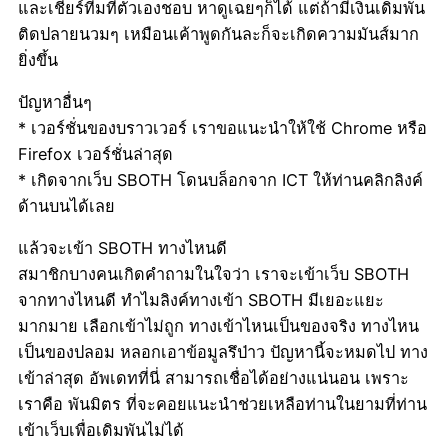
และเชียร์ทีมที่ตัวเองชอบ หาดูเฉยๆก็ได้ แต่ถ้ามีเงินเดิมพัน
ติดปลายนวมๆ เหมือนเค้าพูดกันละก็จะเกิดความมันส์มาก
ยิ่งขึ้น
ปัญหาอื่นๆ
* เวอร์ชั่นของบราวเวอร์ เราขอแนะนำให้ใช้ Chrome หรือ
Firefox เวอร์ชั่นล่าสุด
* เกิดจากเว็บ SBOTH โดนบล็อกจาก ICT ให้ท่านคลิกลิงค์
ด้านบนได้เลย
แล้วจะเข้า SBOTH ทางไหนดี
สมาชิกบางคนเกิดคำถามในใจว่า เราจะเข้าเว็บ SBOTH
จากทางไหนดี ทำไมลิงค์ทางเข้า SBOTH มีเยอะแยะ
มากมาย เลือกเข้าไม่ถูก ทางเข้าไหนเป็นของจริง ทางไหน
เป็นของปลอม หลอกเอาข้อมูลรึป่าว ปัญหานี้จะหมดไป ทาง
เข้าล่าสุด อัพเดทที่นี่ สามารถเชื่อได้อย่างแน่นอน เพราะ
เราคือ พันมิตร ที่จะคอยแนะนำช่วยเหลือท่านในยามที่ท่าน
เข้าเว็บเพื่อเดิมพันไม่ได้