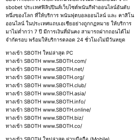
sbobet ประเทศฟิลิปปินส์เว็บไซต์พนันกีฬาออนไลน์อันดับ
หนึ่งของโลก ที่ให้บริการ พนันฟุตบอลออนไลน์ และ คาสิโน
ออนไลน์ ในประเทศแถบเอเชียอย่างถูกกฏหมาย ให้บริการ
มาไม่ต่ำกว่า 7 ปี มีการเงินที่มันคง สามารถฝากถอนได้ไม่
จำกัดรอบ พร้อมให้บริการตลอด 24 ชั่วโมงไม่มีวันหยุด
ทางเข้า SBOTH ใหม่ล่าสุด PC
ทางเข้า SBOTH www.SBOTH.com/
ทางเข้า SBOTH www.SBOTH.net/
ทางเข้า SBOTH www.SBOTH.org/
ทางเข้า SBOTH www.SBOTH.club/
ทางเข้า SBOTH www.SBOTH.asia/
ทางเข้า SBOTH www.SBOTH.info/
ทางเข้า SBOTH www.SBOTH.online/
ทางเข้า SBOTH www.SBOTH.biz/
ทางเข้า SBOTH www.SBOTH.co/
ทางเข้า SBOTH ใหม่ล่าสุด ผ่านมือถือ (Mobile)