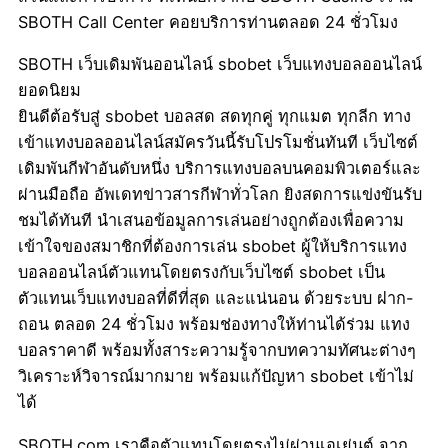
SBOTH Call Center คอยบริการท่านตลอด 24 ชั่วโมง
SBOTH เว็บเดิมพันออนไลน์ sbobet เว็บแทงบอลออนไลน์
ยอดนิยม
ยินดีต้อรับสู่ sbobet บอลสด สดทุกคู่ ทุกแมต ทุกลีก ทาง
เข้าแทงบอลออนไลน์สมัครวันนี้รับโปรโมชั่นทันที เว็บไซต์
เดิมพันกีฬาอันดับหนึ่ง บริการแทงบอลบนคอมพิวเตอร์และ
ผ่านมือถือ อัพเดทข่าวสารกีฬาทั่วโลก ยิงสดการแข่งขันรับ
ชมได้ทันที นำเสนอข้อมูลการเล่นอย่างถูกต้องเพื่อความ
เข้าใจของสมาชิกที่ต้องการเล่น sbobet ผู้ให้บริการแทง
บอลออนไลน์ตัวแทนโดยตรงกับเว็บไซต์ sbobet เป็น
ตัวแทนเว็บแทงบอลที่ดีที่สุด และแน่นอน ด้วยระบบ ฝาก-
ถอน ตลอด 24 ชั่วโมง พร้อมช่องทางให้ท่านได้ร่วม แทง
บอลราคาดี พร้อมทั้งสาระความรู้จากบทความทัศนะต่างๆ
วิเคราะห์วิจารณ์มากมาย พร้อมแก้ปัญหา sbobet เข้าไม่
ได้
SBOTH.com เราคือตัวแทนโดยตรงไม่ผ่านเอเย่นต์ จาก