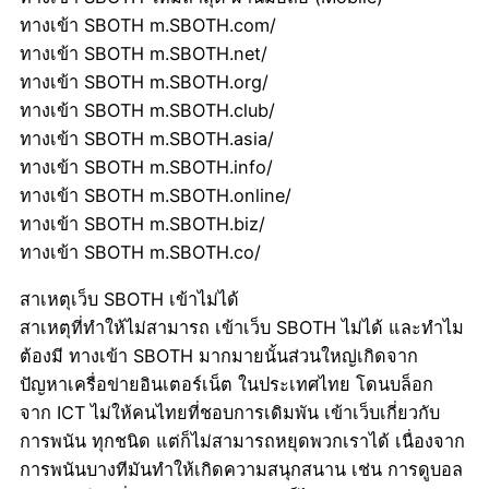
ทางเข้า SBOTH m.SBOTH.com/
ทางเข้า SBOTH m.SBOTH.net/
ทางเข้า SBOTH m.SBOTH.org/
ทางเข้า SBOTH m.SBOTH.club/
ทางเข้า SBOTH m.SBOTH.asia/
ทางเข้า SBOTH m.SBOTH.info/
ทางเข้า SBOTH m.SBOTH.online/
ทางเข้า SBOTH m.SBOTH.biz/
ทางเข้า SBOTH m.SBOTH.co/
สาเหตุเว็บ SBOTH เข้าไม่ได้
สาเหตุที่ทำให้ไม่สามารถ เข้าเว็บ SBOTH ไม่ได้ และทำไม
ต้องมี ทางเข้า SBOTH มากมายนั้นส่วนใหญ่เกิดจาก
ปัญหาเครื่อข่ายอินเตอร์เน็ต ในประเทศไทย โดนบล็อก
จาก ICT ไม่ให้คนไทยที่ชอบการเดิมพัน เข้าเว็บเกี่ยวกับ
การพนัน ทุกชนิด แต่ก็ไม่สามารถหยุดพวกเราได้ เนื่องจาก
การพนันบางทีมันทำให้เกิดความสนุกสนาน เช่น การดูบอล