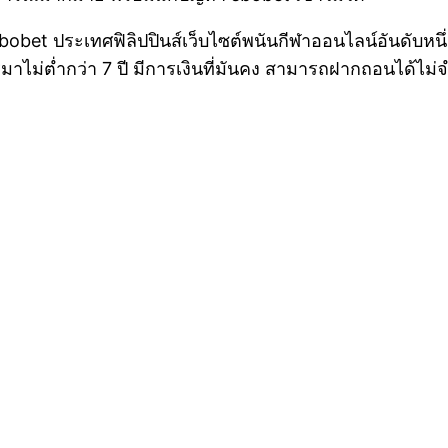
obet ประเทศฟิลิปปินส์เว็บไซต์พนันกีฬาออนไลน์อันดับหนึ
ไม่ต่ำกว่า 7 ปี มีการเงินที่มันคง สามารถฝากถอนได้ไม่จ