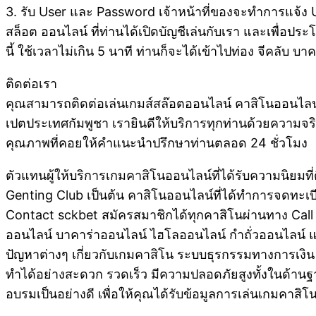
3. รับ User และ Password เจ้าหน้าที่ของจะทำการแจ้ง U
สล็อต ออนไลน์ ที่ท่านได้เปิดบัญชีเล่นกับเรา และเพื่อป
นี้ ใช้เวลาไม่เกิน 5 นาที ท่านก็จะได้เข้าไปท่อง จีคลับ บ
ติดต่อเรา
คุณสามารถติดต่อเล่นเกมส์สล๊อตออนไลน์ คาสิโนออนไลน์
เปตประเทศกัมพูชา เรายินดีให้บริการทุกท่านด้วยความจร
คุณภาพที่คอยให้คำแนะนำปรึกษาท่านตลอด 24 ชั่วโมง
ตัวแทนผู้ให้บริการเกมคาสิโนออนไลน์ที่ได้รับความนิยมที่
Genting Club เป็นต้น คาสิโนออนไลน์ที่ได้ทำการจดทะ
Contact sckbet สมัครสมาชิกได้ทุกคาสิโนผ่านทาง Cal
ออนไลน์ บาคาร่าออนไลน์ ไฮโลออนไลน์ กำถั่วออนไลน์ แล
ปัญหาต่างๆ เกี่ยวกับเกมคาสิโน ระบบธุรกรรมทางการเงิน
ทำได้อย่างสะดวก รวดเร็ว มีความปลอดภัยสูงทั้งในด้าน
อบรมเป็นอย่างดี เพื่อให้คุณได้รับข้อมูลการเล่นเกมคาส