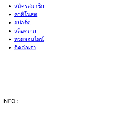
สมัครสมาชิก
คาสิโนสด
สปอร์ต
สล็อตเกม
หวยออนไลน์
ติดต่อเรา
INFO :