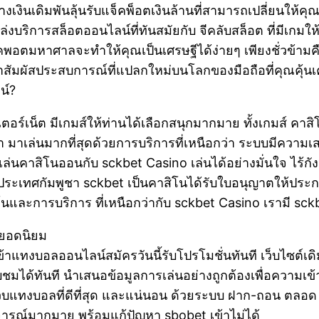
เงินเดิมพันลุ้นรับแจ็คพ็อตเงินล้านที่สามารถเปลี่ยนให้คุ
บริการสล็อตออนไลน์ที่ทันสมัยกับ จีคลับสล็อต ที่มีเกมใ
อตมหาศาลจะทำให้คุณเป็นเศรษฐีได้ง่ายๆ เพียงชั่วข้ามคืน
าสัมผัสประสบการณ์ที่แปลกใหม่บนโลกของมือถือที่คุณคุ้น
น์?
ตอร์เน็ต มีเกมส์ให้ท่านได้เลือกสนุกมากมาย ทั้งเกมส์ คาส
า มาเล่นมากที่สุดด้วยการบริการที่เหนือกว่า ระบบมีความเ
ที่เล่นคาสิโนออนกับ sckbet Casino เล่นได้อย่างมั่นใจ ไ
ปต ประเทศกัมพูชา sckbet เป็นคาสิโนได้รับใบอนุญาตให้ป
สิโนและการบริการ ที่เหนือกว่ากับ sckbet Casino เรามี s
์ยอดนิยม
งเข้าแทงบอลออนไลน์สมัครวันนี้รับโปรโมชั่นทันที เว็บไซต์
บชมได้ทันที นำเสนอข้อมูลการเล่นอย่างถูกต้องเพื่อความเข
็บแทงบอลที่ดีที่สุด และแน่นอน ด้วยระบบ ฝาก-ถอน ตลอด 
จารณ์มากมาย พร้อมแก้ปัญหา sbobet เข้าไม่ได้