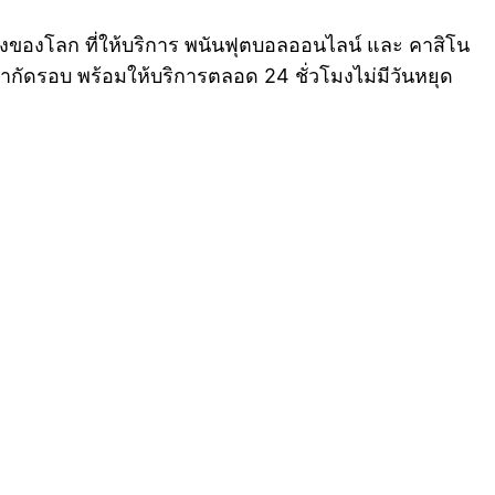
่งของโลก ที่ให้บริการ พนันฟุตบอลออนไลน์ และ คาสิโน
ำกัดรอบ พร้อมให้บริการตลอด 24 ชั่วโมงไม่มีวันหยุด