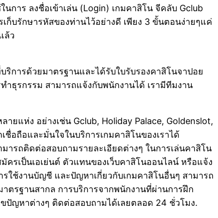
นการ ลงชื่อเข้าเล่น (Login) เกมคาสิโน จีคลับ Gclub
เก็บรักษารหัสของท่านไว้อย่างดี เพียง 3 ขั้นตอนง่ายๆแค่
แล้ว
 ที่บริการด้วยมาตรฐานและได้รับใบรับรองคาสิโนจาปอย
รทำธุรกรรม สามารถแจ้งกับพนักงานได้ เรามีทีมงาน
กหลายแห่ง อย่างเช่น Gclub, Holiday Palace, Goldenslot,
ชื่อถือและมั่นใจในบริการเกมคาสิโนของเราได้
 สามารถติดต่อสอบถามรายละเอียดต่างๆ ในการเล่นคาสิโน
ัครเป็นเอเย่นต์ ตัวแทนของเว็บคาสิโนออนไลน์ หรือแจ้ง
ารใช้งานบัญชี และปัญหาเกี่ยวกับเกมคาสิโนอื่นๆ สามารถ
ด้มาตรฐานสากล การบริการจากพนักงานที่ผ่านการฝึก
ก้ไขปัญหาต่างๆ ติดต่อสอบถามได้เลยตลอด 24 ชั่วโมง.