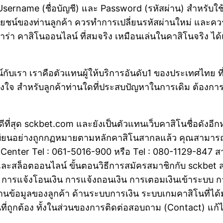
sername (ชื่อบัญชี) และ Password (รหัสผ่าน) สำหรับใช้ใ
ระโยชน์ของท่านลูกค้า ควรทำการเปลี่ยนรหัสผ่านใหม่ และควร
าคาร่า คาสิโนออนไลน์ ที่สมจริง เหมือนเล่นในคาสิโนจริง ได้
กับเรา เราคือตัวแทนผู้ให้บริการอันดับ1 ของประเทศไทย
ิงใจ สำหรับลูกค้าท่านใดที่ประสบปัญหาในการเดิม ต้องกา
ดีที่สุด sckbet.com และยังเป็นตัวแทนเว็บคาสิโนชื่อดังอี
เบียนอย่างถูกกฏหมายตามหลักคาสิโนสากลแล้ว คุณสามารถเ
l Center Tel : 061-5016-900 หรือ Tel : 080-1129-847
ะสล็อตออนไลน์ ขั้นตอนวิธีการสมัครสมาชิกกับ sckbet สม
 การแจ้งโอนเงิน การแจ้งถอนเงิน การเตอมเงินเข้าระบบ ก
ฐานข้อมูลของลูกค้า ด้านระบบการเงิน ระบบเกมคาสิโนที่ไ
ิโนที่ถูกต้อง ทั้งในส่วนของการติดต่อสอบถาม (Contact) แ