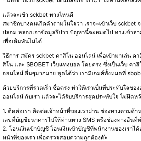
* เกิดจากเว็บ sckbet โดนบล็อกจาก ICT ให้ท่านคลิกลิงค
แล้วจะเข้า sckbet ทางไหนดี
สมาชิกบางคนเกิดคำถามในใจว่า เราจะเข้าเว็บ sckbet จ
ปลอม หลอกเอาข้อมูลรึป่าว ปัญหานี้จะหมดไป ทางเข้าล่าสุ
เพื่อเดิมพันไม่ได้
วิธีการ สมัคร sckbet คาสิโน ออนไลน์ เพื่อเข้ามาเล่น
สิโน และ SBOBET เว็บแทงบอล โดยตรง ซึ่งเป็นเว็บ คาสิโ
ออนไลน์ อื่นๆมากมาย พูดได้ว่า เรามีเกมส์ทั้งหมดที่ sbobet
ด้วยบริการที่รวดเร็ว ซื่อตรง ทำให้เราเป็นที่ประทับใจขอ
ออนไลน์ กับเรา แล้วจะได้รับบริการสุดประทับใจ ไม่ผิดหว
1. ติดต่อเรา ติดต่อเจ้าหน้าที่ของเราผ่าน ช่องทางตามด้า
เลขที่บัญชีธนาคารไปให้ท่านทาง SMS หรือช่องทางอื่นที
2. โอนเงินเข้าบัญชี โอนเงินเข้าบัญชีที่พนักงานของเราได้แ
หน้าที่ของเรา เพื่อตรวจสอบความถูกต้องค๊ะ