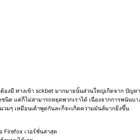
ไมต้องมี ทางเข้า sckbet มากมายนั้นส่วนใหญ่เกิดจาก ปัญ
 ทุกชนิด แต่ก็ไม่สามารถหยุดพวกเราได้ เนื่องจากการพนันบ
ยนวมๆ เหมือนเค้าพูดกันละก็จะเกิดความมันส์มากยิ่งขึ้น
Firefox เวอร์ชั่นล่าสุด