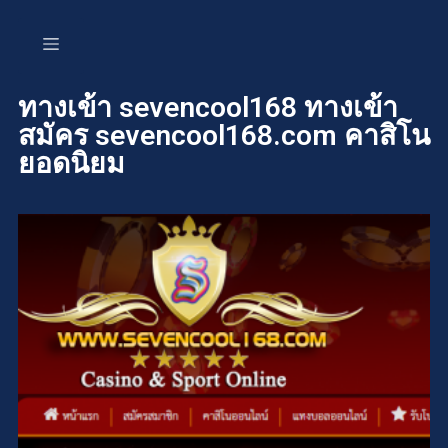
ทางเข้า sevencool168 ทางเข้า
สมัคร sevencool168.com คาสิโน
ยอดนิยม