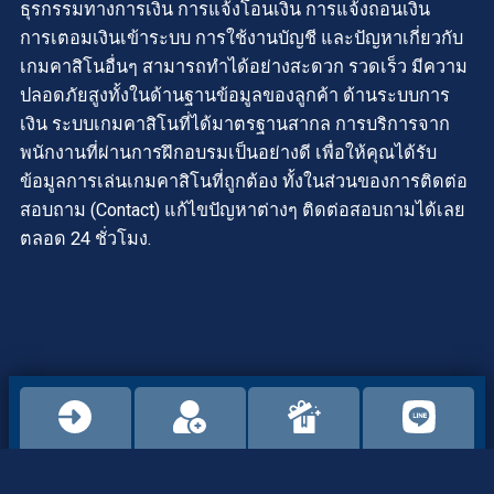
ธุรกรรมทางการเงิน การแจ้งโอนเงิน การแจ้งถอนเงิน
การเตอมเงินเข้าระบบ การใช้งานบัญชี และปัญหาเกี่ยวกับ
เกมคาสิโนอื่นๆ สามารถทำได้อย่างสะดวก รวดเร็ว มีความ
ปลอดภัยสูงทั้งในด้านฐานข้อมูลของลูกค้า ด้านระบบการ
เงิน ระบบเกมคาสิโนที่ได้มาตรฐานสากล การบริการจาก
พนักงานที่ผ่านการฝึกอบรมเป็นอย่างดี เพื่อให้คุณได้รับ
ข้อมูลการเล่นเกมคาสิโนที่ถูกต้อง ทั้งในส่วนของการติดต่อ
สอบถาม (Contact) แก้ไขปัญหาต่างๆ ติดต่อสอบถามได้เลย
ตลอด 24 ชั่วโมง.
LOGIN
REGISTER
PROMOTION
CONTACT