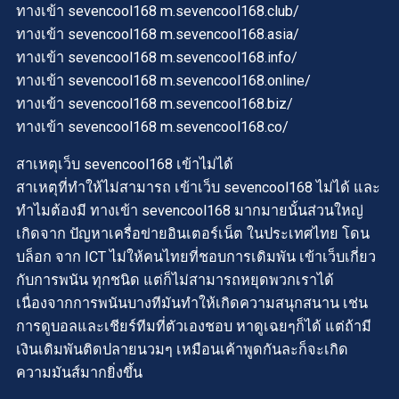
ทางเข้า sevencool168 m.sevencool168.club/
ทางเข้า sevencool168 m.sevencool168.asia/
ทางเข้า sevencool168 m.sevencool168.info/
ทางเข้า sevencool168 m.sevencool168.online/
ทางเข้า sevencool168 m.sevencool168.biz/
ทางเข้า sevencool168 m.sevencool168.co/
สาเหตุเว็บ sevencool168 เข้าไม่ได้
สาเหตุที่ทำให้ไม่สามารถ เข้าเว็บ sevencool168 ไม่ได้ และ
ทำไมต้องมี ทางเข้า sevencool168 มากมายนั้นส่วนใหญ่
เกิดจาก ปัญหาเครื่อข่ายอินเตอร์เน็ต ในประเทศไทย โดน
บล็อก จาก ICT ไม่ให้คนไทยที่ชอบการเดิมพัน เข้าเว็บเกี่ยว
กับการพนัน ทุกชนิด แต่ก็ไม่สามารถหยุดพวกเราได้
เนื่องจากการพนันบางทีมันทำให้เกิดความสนุกสนาน เช่น
การดูบอลและเชียร์ทีมที่ตัวเองชอบ หาดูเฉยๆก็ได้ แต่ถ้ามี
เงินเดิมพันติดปลายนวมๆ เหมือนเค้าพูดกันละก็จะเกิด
ความมันส์มากยิ่งขึ้น