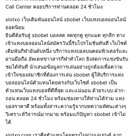
Call Center คอยบริการท่านตลอด 24 ชั่วโมง
slotxo เว็บเดิมพันออนไลน์ sbobet เว็บแทงบอลออนไลน์
ยอดนิยม
ยินดีต้อรับสู่ sbobet บอลสด สดทุกคู่ ทุกแมต ทุกลีก ทาง
เข้าแทงบอลออนไลน์สมัครวันนี้รับโปรโมชั่นทันที เว็บไซต์
เดิมพันกีฬาอันดับหนึ่ง บริการแทงบอลบนคอมพิวเตอร์และ
ผ่านมือถือ อัพเดทข่าวสารกีฬาทั่วโลก ยิงสดการแข่งขันรับ
ชมได้ทันที นำเสนอข้อมูลการเล่นอย่างถูกต้องเพื่อความ
เข้าใจของสมาชิกที่ต้องการเล่น sbobet ผู้ให้บริการแทง
บอลออนไลน์ตัวแทนโดยตรงกับเว็บไซต์ sbobet เป็น
ตัวแทนเว็บแทงบอลที่ดีที่สุด และแน่นอน ด้วยระบบ ฝาก-
ถอน ตลอด 24 ชั่วโมง พร้อมช่องทางให้ท่านได้ร่วม แทง
บอลราคาดี พร้อมทั้งสาระความรู้จากบทความทัศนะต่างๆ
วิเคราะห์วิจารณ์มากมาย พร้อมแก้ปัญหา sbobet เข้าไม่
ได้
slotxo.com เราคือตัวแทนโดยตรงไม่ผ่านเอเย่นต์ จาก