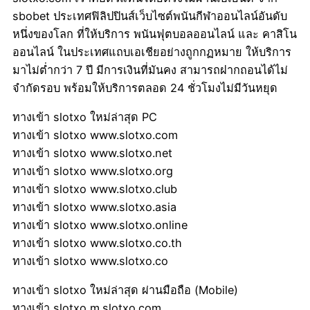
sbobet ประเทศฟิลิปปินส์เว็บไซต์พนันกีฬาออนไลน์อันดับ
หนึ่งของโลก ที่ให้บริการ พนันฟุตบอลออนไลน์ และ คาสิโน
ออนไลน์ ในประเทศแถบเอเชียอย่างถูกกฏหมาย ให้บริการ
มาไม่ต่ำกว่า 7 ปี มีการเงินที่มันคง สามารถฝากถอนได้ไม่
จำกัดรอบ พร้อมให้บริการตลอด 24 ชั่วโมงไม่มีวันหยุด
ทางเข้า slotxo ใหม่ล่าสุด PC
ทางเข้า slotxo www.slotxo.com
ทางเข้า slotxo www.slotxo.net
ทางเข้า slotxo www.slotxo.org
ทางเข้า slotxo www.slotxo.club
ทางเข้า slotxo www.slotxo.asia
ทางเข้า slotxo www.slotxo.online
ทางเข้า slotxo www.slotxo.co.th
ทางเข้า slotxo www.slotxo.co
ทางเข้า slotxo ใหม่ล่าสุด ผ่านมือถือ (Mobile)
ทางเข้า slotxo m.slotxo.com