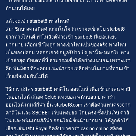
* เกิดจากเว็บ starbet8 โดนบล็อกจาก ICT ให้ท่านคลิกลิงค์
ด้านบนได้เลย
แล้วจะเข้า starbet8 ทางไหนดี
สมาชิกบางคนเกิดคำถามในใจว่า เราจะเข้าเว็บ starbet8
จากทางไหนดี ทำไมลิงค์ทางเข้า starbet8 มีเยอะแยะ
มากมาย เลือกเข้าไม่ถูก ทางเข้าไหนเป็นของจริง ทางไหน
เป็นของปลอม หลอกเอาข้อมูลรึป่าว ปัญหานี้จะหมดไป ทาง
เข้าล่าสุด อัพเดทที่นี่ สามารถเชื่อได้อย่างแน่นอน เพราะเรา
คือ พันมิตร ที่จะคอยแนะนำช่วยเหลือท่านในยามที่ท่านเข้า
เว็บเพื่อเดิมพันไม่ได้
วิธีการ สมัคร starbet8 คาสิโน ออนไลน์ เพื่อเข้ามาเล่น คาสิ
โนออนไลน์ สล็อต Gclub แทงบอล พนันบอล บาคาร่า
ออนไลน์ เกมส์กีฬา อื่น starbet8.com เราคือตัวแทนตรงจาก
คาสิโน และ SBOBET เว็บแทงบอล โดยตรง ซึ่งเป็นเว็บ คาสิ
โน และพนันเกมส์กีฬา ออนไลน์ ชั้นนำมากมาย ให้ลูกค้าได้
เลือกเล่น เช่น Royal จีคลับ บาคาร่า casino online สล็อต