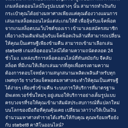
เกมสล็อตออนไลน์ในรูปแบบต่างๆ นั้น สามารถทำเงินกับ
กระเป๋าคุณได้อย่างมหาศาลเพียงแค่คุณต้องวางแผนการ
เล่นเกมสล็อตออนไลน์แต่ล่ะเกมให้ดี เพื่อลุ้นรับแจ็คพ็อต
จากเกมสล็อตบนเว็บไซต์ของเรา เข้ามาเลยสมัครสมาชิก
เพื่อวางเงินเดิมพันลุ้นรับแจ็คพ็อตเงินล้านที่สามารถเปลี่ยน
ให้คุณเป็นเศรษฐีเพียงข้ามคืน สามารถเข้ามาเลือกเล่น
starbet8 เกมสล็อตออนไลน์ได้ตามความถนัดตลอด 24
ชั่วโมง. แหล่งบริการสล็อตออนไลน์ที่ทันสมัยกับ จีคลับ
สล็อต ที่มีเกมให้เลือกเล่นมากที่สุดเพื่อตรงตามความ
ต้องการตอบโจทย์ความสนุกสนานเพลิดเพลินสำหรับทุก
เพศทุกวัย รางวัลแจ็คพอตมหาศาลจะทำให้คุณเป็นเศรษฐี
ได้ง่ายๆ เพียงชั่วข้ามคืน ระบบการให้บริการที่มาตรฐาน
อัพเดทเวอร์ชั่นใหม่ๆ อยู่เสมอให้บริการอย่างเต็มรูปแบบ
ครบวงจรที่รอให้คุณเข้ามาสัมผัสประสบการณ์ที่แปลกใหม่
บนโลกของมือถือที่คุณคุ้นเคย เปลี่ยนเวลาว่างให้เป็นเงิน
จำนวนมหาศาลทำรายได้เสริมให้กับคุณ คุณพร้อมหรือยัง
กับ starbet8 คาสิโนออนไลน์?