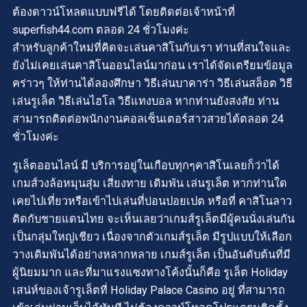
ต้องดาวน์โหลดแบบฟรีได้ โดยติดต่อเจ้าหน้าที่
superfish44.com ตลอด 24 ชั่วโมงค่ะ
สำหรับลูกค้าใหม่ที่คิดจะเล่นคาสิโนกับเรา ท่านที่สนใจและ
ยังไม่เคยเล่นคาสิโนออนไลน์มาก่อน เราได้จัดเตรียมข้อมูล
คร่าวๆ ให้ท่านได้ลองศึกษา วิธีเล่นบาคาร่า วิธีเล่นสล็อต วิธี
เล่นรูเล็ต วิธีเล่นไฮโล วิธีแทงบอล หากท่านยังสงสัย ท่าน
สามารถติดต่อพนักงานคอลเซ็นเตอร์สาวสวยได้ตลอด 24
ชั่วโมงค่ะ
รูเล็ตออนไลน์ มี บริการอยู่ในเกือบทุกๆคาสิโนเลยก็ว่าได้
เกมส์วงล้อหมุนสุ่ม เสี่ยงทาย เดิมพัน เล่นรูเล็ต หากท่านใด
เคยไปเที่ยวหรือเข้าไปเล่นที่บ่อนปอยเปต หรือที่ คาสิโนลาว
ติดกับชายแดนไทย จะเห็นเลยว่าเกมส์รูเล็ตมีผู้คนนั่งเล่นกัน
เป็นกลุ่มใหญ่เชียว เนื่องจากตัวเกมส์รูเล็ต มีรูปแบบให้เลือก
วางเดิมพันได้อย่างหลากหลาย เกมส์รูเล็ต เป็นอันดับต้นที่มี
ผู้นิยมมาก และที่มาแรงแซงทางโค้งนั้นก็คือ รูเล็ต Holiday
เสน่ห์ของเจ้ารูเล็ตที่ Holiday Palace Casino อยู่ ที่สามารถ