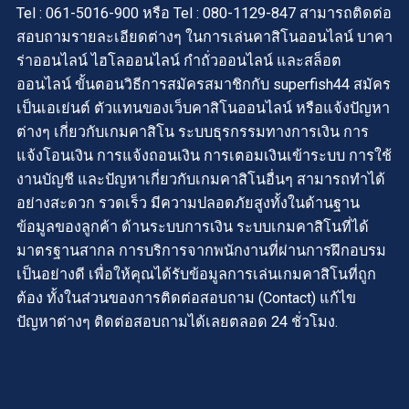
Tel : 061-5016-900 หรือ Tel : 080-1129-847 สามารถติดต่อ
สอบถามรายละเอียดต่างๆ ในการเล่นคาสิโนออนไลน์ บาคา
ร่าออนไลน์ ไฮโลออนไลน์ กำถั่วออนไลน์ และสล็อต
ออนไลน์ ขั้นตอนวิธีการสมัครสมาชิกกับ superfish44 สมัคร
เป็นเอเย่นต์ ตัวแทนของเว็บคาสิโนออนไลน์ หรือแจ้งปัญหา
ต่างๆ เกี่ยวกับเกมคาสิโน ระบบธุรกรรมทางการเงิน การ
แจ้งโอนเงิน การแจ้งถอนเงิน การเตอมเงินเข้าระบบ การใช้
งานบัญชี และปัญหาเกี่ยวกับเกมคาสิโนอื่นๆ สามารถทำได้
อย่างสะดวก รวดเร็ว มีความปลอดภัยสูงทั้งในด้านฐาน
ข้อมูลของลูกค้า ด้านระบบการเงิน ระบบเกมคาสิโนที่ได้
มาตรฐานสากล การบริการจากพนักงานที่ผ่านการฝึกอบรม
เป็นอย่างดี เพื่อให้คุณได้รับข้อมูลการเล่นเกมคาสิโนที่ถูก
ต้อง ทั้งในส่วนของการติดต่อสอบถาม (Contact) แก้ไข
ปัญหาต่างๆ ติดต่อสอบถามได้เลยตลอด 24 ชั่วโมง.