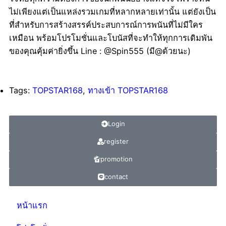
ไม่เพียงแต่เป็นแหล่งรวมเกมที่หลากหลายเท่านั้น แต่ยังเป็น
ที่สำหรับการสร้างสรรค์ประสบการณ์การพนันที่ไม่มีใคร
เหมือน พร้อมโปรโมชั่นและโบนัสที่จะทำให้ทุกการเดิมพัน
ของคุณคุ้มค่ายิ่งขึ้น Line : @Spin555 (มี@ด้วยนะ)
Tags:
TOPSTAR168
,
ทางเข้า TOPSTAR168
Login
register
promotion
contact
หน้าแรก