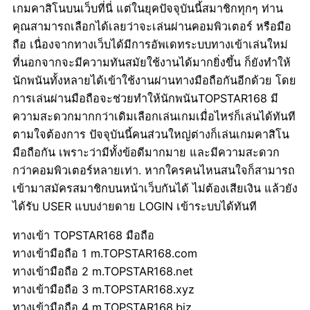
เกมคาสิโนบนเว็บที่นี่ แต่ในยุคปัจจุบันนี้สมาชิกทุกๆ ท่าน
คุณสามารถเลือกได้เลยว่าจะเล่นผ่านคอมพิวเตอร์ หรือมือ
ถือ เนื่องจากทางเว็บได้มีการอัพเดทระบบทางเข้าเล่นใหม่
ที่นอกจากจะมีความทันสมัยใช้งานได้มากยิ่งขึ้น ก็ยังทำให้
นักพนันทั้งหลายได้เข้าใช้งานผ่านทางมือถือกันอีกด้วย โดย
การเล่นผ่านมือถือจะช่วยทำให้นักพนันTOPSTAR168 มี
ความสะดวกมากกว่าเดิมเลือกเล่นเกมเมื่อไหร่ก็เล่นได้ทันที
ตามใจต้องการ ปัจจุบันนี้คนส่วนใหญ่ต่างก็เล่นเกมคาสิโน
มือถือกัน เพราะว่ามีทั้งข้อดีมากมาย และมีความสะดวก
กว่าคอมพิวเตอร์หลายเท่า. หากใครคนไหนสนใจก็สามารถ
เข้ามาสมัครสมาชิกบนหน้าเว็บกันได้ ไม่ต้องเสียเงิน แล้วยัง
ได้รับ USER แบบง่ายดาย LOGIN เข้าระบบได้ทันที
ทางเข้า TOPSTAR168 มือถือ
ทางเข้ามือถือ 1 m.TOPSTAR168.com
ทางเข้ามือถือ 2 m.TOPSTAR168.net
ทางเข้ามือถือ 3 m.TOPSTAR168.xyz
ทางเข้ามือถือ 4 m.TOPSTAR168.biz