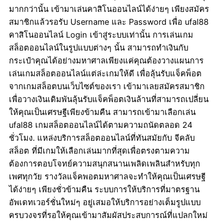
มากกว่านั้น เข้ามาเล่นคาสิโนออนไลน์ได้ง่ายๆ เพียงสมัคร
สมาชิกแล้วรอรับ Username และ Password เพื่อ ufal88
คาสิโนออนไลน์ Login เข้าสู่ระบบเท่านั้น การเล่นเกม
สล็อตออนไลน์ในรูปแบบต่างๆ นั้น สามารถทำเงินกับ
กระเป๋าคุณได้อย่างมหาศาลเพียงแค่คุณต้องวางแผนการ
เล่นเกมสล็อตออนไลน์แต่ล่ะเกมให้ดี เพื่อลุ้นรับแจ็คพ็อต
จากเกมสล็อตบนเว็บไซต์ของเรา เข้ามาเลยสมัครสมาชิก
เพื่อวางเงินเดิมพันลุ้นรับแจ็คพ็อตเงินล้านที่สามารถเปลี่ยน
ให้คุณเป็นเศรษฐีเพียงข้ามคืน สามารถเข้ามาเลือกเล่น
ufal88 เกมสล็อตออนไลน์ได้ตามความถนัดตลอด 24
ชั่วโมง. แหล่งบริการสล็อตออนไลน์ที่ทันสมัยกับ จีคลับ
สล็อต ที่มีเกมให้เลือกเล่นมากที่สุดเพื่อตรงตามความ
ต้องการตอบโจทย์ความสนุกสนานเพลิดเพลินสำหรับทุก
เพศทุกวัย รางวัลแจ็คพอตมหาศาลจะทำให้คุณเป็นเศรษฐี
ได้ง่ายๆ เพียงชั่วข้ามคืน ระบบการให้บริการที่มาตรฐาน
อัพเดทเวอร์ชั่นใหม่ๆ อยู่เสมอให้บริการอย่างเต็มรูปแบบ
ครบวงจรที่รอให้คุณเข้ามาสัมผัสประสบการณ์ที่แปลกใหม่