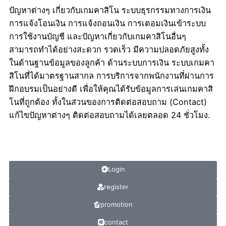
ปัญหาต่างๆ เกี่ยวกับเกมคาสิโน ระบบธุรกรรมทางการเงิน
การแจ้งโอนเงิน การแจ้งถอนเงิน การเตอมเงินเข้าระบบ
การใช้งานบัญชี และปัญหาเกี่ยวกับเกมคาสิโนอื่นๆ
สามารถทำได้อย่างสะดวก รวดเร็ว มีความปลอดภัยสูงทั้ง
ในด้านฐานข้อมูลของลูกค้า ด้านระบบการเงิน ระบบเกมคา
สิโนที่ได้มาตรฐานสากล การบริการจากพนักงานที่ผ่านการ
ฝึกอบรมเป็นอย่างดี เพื่อให้คุณได้รับข้อมูลการเล่นเกมคาสิ
โนที่ถูกต้อง ทั้งในส่วนของการติดต่อสอบถาม (Contact)
แก้ไขปัญหาต่างๆ ติดต่อสอบถามได้เลยตลอด 24 ชั่วโมง.
Login
register
promotion
contact