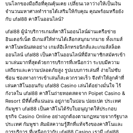
บนโลกของมือถือที่คุณคุ้นเคย เปลี่ยนเวลาว่างให้เป็นเงิน
จำนวนมหาศาลทำรายได้เสริมให้กับคุณ คุณพร้อมหรือยัง
กับ ufal88 คาสิโนออนไลน์?
ufal88 ผู้นำบริการเกมส์คาสิโนออนไลน์ผ่านเครือข่าย
อินเตอร์เน็ต มีเกมส์ให้ท่านได้เลือกสนุกมากมาย ทั้งเกมส์
คาสิโนพนันสดอย่าง เกมส์อิเล็กทรอนิกส์และเกมส์สล็อต
ออนไลน์ ufal88 เป็นคาสิโนออนไลน์ที่มีสามาชิกสมัครเข้า
มาเล่นมากที่สุดด้วยการบริการที่เหนือกว่า ระบบมีความ
เสถียรและความปลอดภัยสูง รูปแบบการเล่นที่ ง่ายไม่ซับ
ซ้อน ช่องทางการเข้าเล่นก็สะดวกรวดเร็ว จึงทำให้ลูกค้าที่
เล่นคาสิโนออนกับ ufal88 Casino เล่นได้อย่างมั่นใจ ไร้
กังวลใน ufal88 คาสิโนถ่ายทอดสดจาก Poipet Casino &
Resort มีที่ตั้งที่แน่นอน อยู่ภายในบ่อน ปอยเปต ประเทศ
กัมพูชา ufal88 เป็นคาสิโนได้รับใบอนุญาตให้ประกอบ
ธุรกิจ Casino Online อย่างถูกต้องตามกฏหมายจากรัฐบาล
ประเทศ กัมพูชา สัมผัสความรู้สึกที่แท้จริงของคาสิโนและ
การบริการ ที่เหนือกว่ากับ ufal88 Casino เรามี ufal88