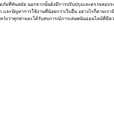
ภัยที่ทันสมัย นอกจากนั้นยังมีการปรับปรุงและตรวจสอบ
ละปัญหาการใช้งานที่น้อยกว่าเว็บอื่น อย่างไรก็ตามเรามี
ราหวังว่าทุกท่านจะได้รับสบการณ์การเล่นพนันออนไลน์ที่มี