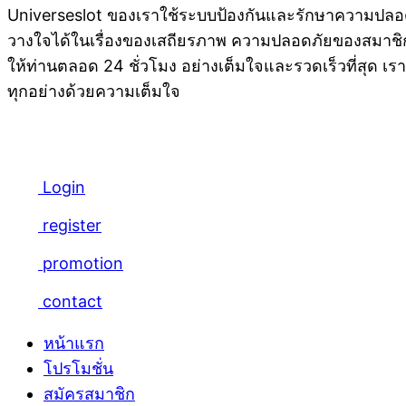
Universeslot ของเราใช้ระบบป้องกันและรักษาความปลอด
วางใจได้ในเรื่องของเสถียรภาพ ความปลอดภัยของสมาชิก แ
ให้ท่านตลอด 24 ชั่วโมง อย่างเต็มใจและรวดเร็วที่สุด เ
ทุกอย่างด้วยความเต็มใจ
Login
register
promotion
contact
หน้าแรก
โปรโมชั่น
สมัครสมาชิก