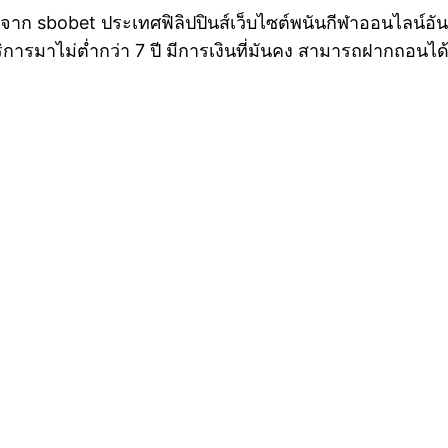
จาก sbobet ประเทศฟิลิปปินส์เว็บไซต์พนันกีฬาออนไลน์อัน
ารมาไม่ต่ำกว่า 7 ปี มีการเงินที่มันคง สามารถฝากถอนได้