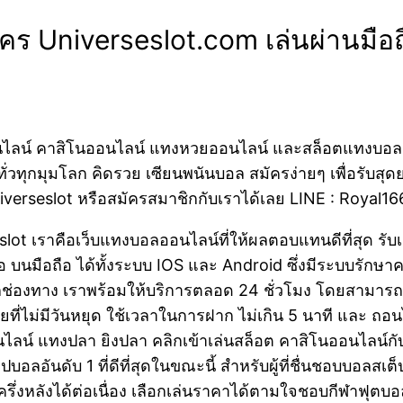
ัคร Universeslot.com เล่นผ่านมือถ
ลออนไลน์ คาสิโนออนไลน์ แทงหวยออนไลน์ และสล็อตแทงบอล
ั่วทุกมุมโลก คิดรวย เซียนพนันบอล สมัครง่ายๆ เพื่อรับสุ
Universeslot หรือสมัครสมาชิกกับเราได้เลย LINE : Royal1
rseslot เราคือเว็บแทงบอลออนไลน์ที่ให้ผลตอบแทนดีที่สุด 
อ บนมือถือ ได้ทั้งระบบ IOS และ Android ซึ่งมีระบบรัก
่องทาง เราพร้อมให้บริการตลอด 24 ชั่วโมง โดยสามารถติ
ี่ไม่มีวันหยุด ใช้เวลาในการฝาก ไม่เกิน 5 นาที และ ถอน
อนไลน์ แทงปลา ยิงปลา คลิกเข้าเล่นสล็อต คาสิโนออนไลน์กับ
อลอันดับ 1 ที่ดีที่สุดในขณะนี้ สำหรับผู้ที่ชื่นชอบบอลสเ
ึ่งหลังได้ต่อเนื่อง เลือกเล่นราคาได้ตามใจชอบกีฬาฟุตบอลที