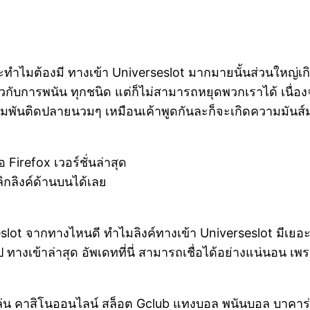
 และทำไมต้องมี ทางเข้า Universeslot มากมายนั้นส่วนใหญ่
ี่ยวกับการพนัน ทุกชนิด แต่ก็ไม่สามารถหยุดพวกเราได้ เนื
เดิมพันติดปลายนวมๆ เหมือนเค้าพูดกันละก็จะเกิดความมันส์มา
Firefox เวอร์ชั่นล่าสุด
ิกลิงค์ด้านบนได้เลย
lot จากทางไหนดี ทำไมลิงค์ทางเข้า Universeslot มีเยอะ
างเข้าล่าสุด อัพเดทที่นี่ สามารถเชื่อได้อย่างแน่นอน เพ
าเล่น คาสิโนออนไลน์ สล็อต Gclub แทงบอล พนันบอล บาคาร่