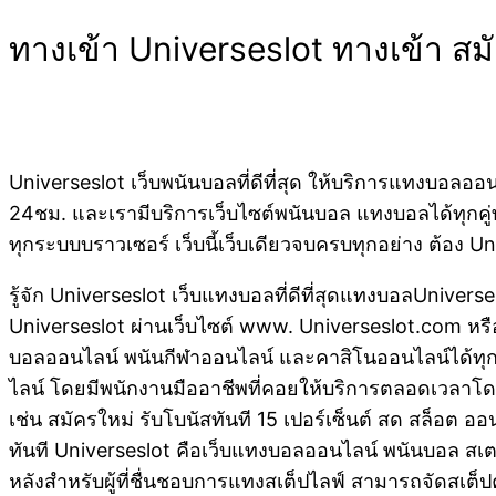
ทางเข้า Universeslot ทางเข้า สม
Universeslot เว็บพนันบอลที่ดีที่สุด ให้บริการแทงบอ
24ชม. และเรามีบริการเว็บไซต์พนันบอล แทงบอลได้ทุกคู่ท
ทุกระบบบราวเซอร์ เว็บนี้เว็บเดียวจบครบทุกอย่าง ต้อง 
รู้จัก Universeslot เว็บแทงบอลที่ดีที่สุดแทงบอลUnive
Universeslot ผ่านเว็บไซต์ www. Universeslot.com หรื
บอลออนไลน์ พนันกีฬาออนไลน์ และคาสิโนออนไลน์ได้ทุกช
ไลน์ โดยมีพนักงานมืออาชีพที่คอยให้บริการตลอดเวลาโดยท
เช่น สมัครใหม่ รับโบนัสทันที 15 เปอร์เซ็นต์ สด สล็อต อ
ทันที Universeslot คือเว็บแทงบอลออนไลน์ พนันบอล สเตปบ
หลังสำหรับผู้ที่ชื่นชอบการแทงสเต็ปไลฟ์ สามารถจัดสเต็ปคร