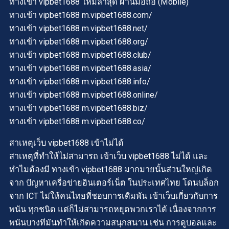
ทางเข้า vipbet1688 ใหม่ล่าสุด ผ่านมือถือ (Mobile)
ทางเข้า vipbet1688 m.vipbet1688.com/
ทางเข้า vipbet1688 m.vipbet1688.net/
ทางเข้า vipbet1688 m.vipbet1688.org/
ทางเข้า vipbet1688 m.vipbet1688.club/
ทางเข้า vipbet1688 m.vipbet1688.asia/
ทางเข้า vipbet1688 m.vipbet1688.info/
ทางเข้า vipbet1688 m.vipbet1688.online/
ทางเข้า vipbet1688 m.vipbet1688.biz/
ทางเข้า vipbet1688 m.vipbet1688.co/
สาเหตุเว็บ vipbet1688 เข้าไม่ได้
สาเหตุที่ทำให้ไม่สามารถ เข้าเว็บ vipbet1688 ไม่ได้ และ
ทำไมต้องมี ทางเข้า vipbet1688 มากมายนั้นส่วนใหญ่เกิด
จาก ปัญหาเครื่อข่ายอินเตอร์เน็ต ในประเทศไทย โดนบล็อก
จาก ICT ไม่ให้คนไทยที่ชอบการเดิมพัน เข้าเว็บเกี่ยวกับการ
พนัน ทุกชนิด แต่ก็ไม่สามารถหยุดพวกเราได้ เนื่องจากการ
พนันบางทีมันทำให้เกิดความสนุกสนาน เช่น การดูบอลและ