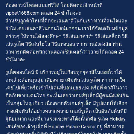
ต้องดาวน์โหลดแบบฟรีได้ โดยติดต่อเจ้าหน้าที่
vipbet1688.com ตลอด 24 ชั่วโมงค่ะ
สำหรับลูกค้าใหม่ที่คิดจะเล่นคาสิโนกับเรา ท่านที่สนใจและ
ยังไม่เคยเล่นคาสิโนออนไลน์มาก่อน เราได้จัดเตรียมข้อมูล
คร่าวๆ ให้ท่านได้ลองศึกษา วิธีเล่นบาคาร่า วิธีเล่นสล็อต วิธี
เล่นรูเล็ต วิธีเล่นไฮโล วิธีแทงบอล หากท่านยังสงสัย ท่าน
สามารถติดต่อพนักงานคอลเซ็นเตอร์สาวสวยได้ตลอด 24
ชั่วโมงค่ะ
รูเล็ตออนไลน์ มี บริการอยู่ในเกือบทุกๆคาสิโนเลยก็ว่าได้
เกมส์วงล้อหมุนสุ่ม เสี่ยงทาย เดิมพัน เล่นรูเล็ต หากท่านใด
เคยไปเที่ยวหรือเข้าไปเล่นที่บ่อนปอยเปต หรือที่ คาสิโนลาว
ติดกับชายแดนไทย จะเห็นเลยว่าเกมส์รูเล็ตมีผู้คนนั่งเล่นกัน
เป็นกลุ่มใหญ่เชียว เนื่องจากตัวเกมส์รูเล็ต มีรูปแบบให้เลือก
วางเดิมพันได้อย่างหลากหลาย เกมส์รูเล็ต เป็นอันดับต้นที่มี
ผู้นิยมมาก และที่มาแรงแซงทางโค้งนั้นก็คือ รูเล็ต Holiday
เสน่ห์ของเจ้ารูเล็ตที่ Holiday Palace Casino อยู่ ที่สามารถ