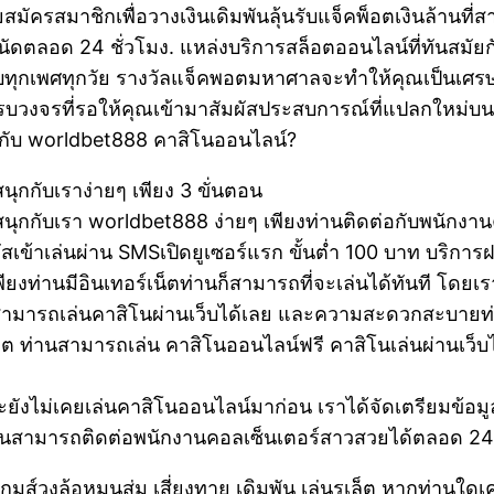
มัครสมาชิกเพื่อวางเงินเดิมพันลุ้นรับแจ็คพ็อตเงินล้านที่
ลอด 24 ชั่วโมง. แหล่งบริการสล็อตออนไลน์ที่ทันสมัยกับ จ
เพศทุกวัย รางวัลแจ็คพอตมหาศาลจะทำให้คุณเป็นเศรษฐีได
ครบวงจรที่รอให้คุณเข้ามาสัมผัสประสบการณ์ที่แปลกใหม่บนโล
กับ worldbet888 คาสิโนออนไลน์?
นุกกับเราง่ายๆ เพียง 3 ขั่นตอน
กกับเรา worldbet888 ง่ายๆ เพียงท่านติดต่อกับพนักงา
รหัสเข้าเล่นผ่าน SMSเปิดยูเซอร์แรก ขั้นต่ำ 100 บาท บริกา
เพียงท่านมีอินเทอร์เน็ตท่านก็สามารถที่จะเล่นได้ทันที โดยเ
ท่านสามารถเล่นคาสิโนผ่านเว็บได้เลย และความสะดวกสะบ
อต ท่านสามารถเล่น คาสิโนออนไลน์ฟรี คาสิโนเล่นผ่านเว็บไ
ะยังไม่เคยเล่นคาสิโนออนไลน์มาก่อน เราได้จัดเตรียมข้อมูลค
ย ท่านสามารถติดต่อพนักงานคอลเซ็นเตอร์สาวสวยได้ตลอด 24 
เกมส์วงล้อหมุนสุ่ม เสี่ยงทาย เดิมพัน เล่นรูเล็ต หากท่านใด