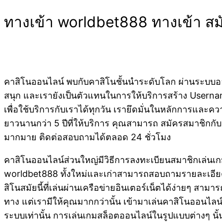
ทางเข้า worldbet888 ทางเข้า ส
คาสิโนออนไลน์ พบกับคาสิโนชั้นนำระดับโลก ผ่านระบบออนไล
สนุก และเรายังเป็นตัวแทนในการให้บริการสร้าง Userna
เพื่อใช้บริการกับเราได้ทุกวัน เรายึดมั่นในหลักการแล
ยาวนานกว่า 5 ปีที่ให้บริการ คุณสามารถ สมัครสมาชิกกับเร
มากมาย ติดต่อสอบถามได้ตลอด 24 ชั่วโมง
คาสิโนออนไลน์ส่วนใหญ่มีวิธีการลงทะเบียนสมาชิกเล่นเกมค
worldbet888 ทั้งใหม่และเก่าสามารถสอบถามรายละเอียดเ
สิโนสมัยนี้ที่เล่นผ่านเครือข่ายอินเตอร์เน็ตได้ง่ายๆ สามา
ทาง แต่เรามีให้คุณมากกว่านั้น เข้ามาเล่นคาสิโนออนไลน
ระบบเท่านั้น การเล่นเกมสล็อตออนไลน์ในรูปแบบต่างๆ นั