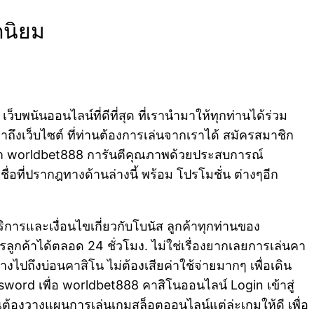
ดนิยม
พนันออนไลน์ที่ดีที่สุด ที่เรานำมาให้ทุกท่านได้ร่วม
งเว็บไซต์ ที่ท่านต้องการเล่นจากเราได้ สมัครสมาชิก
่นยำ worldbet888 การันตีคุณภาพด้วยประสบการณ์
่อที่ปรากฎทางด้านล่างนี้ พร้อม โปรโมชั่น ต่างๆอีก
การและเงื่อนไขเกี่ยวกับโบนัส ลูกค้าทุกท่านของ
กค้าได้ตลอด 24 ชั่วโมง. ไม่ใช่เรื่องยากเลยการเล่นคา
างไปถึงบ่อนคาสิโน ไม่ต้องเสียค่าใช้จ่ายมากๆ เพื่อเดิน
word เพื่อ worldbet888 คาสิโนออนไลน์ Login เข้าสู่
ต้องวางแผนการเล่นเกมสล็อตออนไลน์แต่ล่ะเกมให้ดี เพื่อ