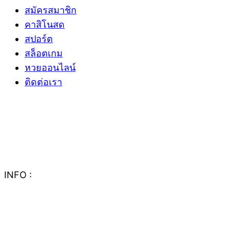
สมัครสมาชิก
คาสิโนสด
สปอร์ต
สล็อตเกม
หวยออนไลน์
ติดต่อเรา
INFO :