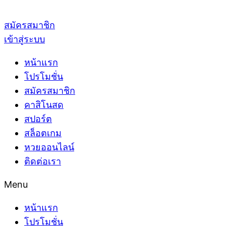
สมัครสมาชิก
เข้าสู่ระบบ
หน้าแรก
โปรโมชั่น
สมัครสมาชิก
คาสิโนสด
สปอร์ต
สล็อตเกม
หวยออนไลน์
ติดต่อเรา
Menu
หน้าแรก
โปรโมชั่น