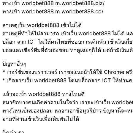
ทางเข้า worldbet888 m.worldbet888.biz/
ทางเข้า worldbet888 m.worldbet888.co/
สาเหตุเว็บ worldbet888 เข้าไม่ได้
สาเหตุที่ทำให้ไม่สามารถ เข้าเว็บ worldbet888 ไม่ได้
บล็อก จาก ICT ไม่ให้คนไทยที่ชอบการเดิมพัน เข้าเว็บเก
บอลและเชียร์ทีมที่ตัวเองชอบ หาดูเฉยๆก็ได้ แต่ถ้ามีเงิน
ปัญหาอื่นๆ
* เวอร์ชั่นของบราวเวอร์ เราขอแนะนำให้ใช้ Chrome หรือ 
* เกิดจากเว็บ worldbet888 โดนบล็อกจาก ICT ให้ท่านคล
แล้วจะเข้า worldbet888 ทางไหนดี
สมาชิกบางคนเกิดคำถามในใจว่า เราจะเข้าเว็บ worldbet
ทางไหนเป็นของปลอม หลอกเอาข้อมูลรึป่าว ปัญหานี้จะหมดไ
ยามที่ท่านเข้าเว็บเพื่อเดิมพันไม่ได้
ติดต่อเรา