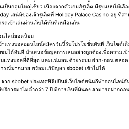
นเป็นกลุ่มใหญ่เชียว เนื่องจากตัวเกมส์รูเล็ต มีรูปแบบให้เล
liday เสน่ห์ของเจ้ารูเล็ตที่ Holiday Palace Casino อยู่ ท
ารถเข้าเล่นผ่านเว็บได้ทันทีเหมือนกัน
ออนไลน์ยอดนิยม
งเข้าแทงบอลออนไลน์สมัครวันนี้รับโปรโมชั่นทันที เว็บไซต์
บชมได้ทันที นำเสนอข้อมูลการเล่นอย่างถูกต้องเพื่อความเข
็บแทงบอลที่ดีที่สุด และแน่นอน ด้วยระบบ ฝาก-ถอน ตลอด 
จารณ์มากมาย พร้อมแก้ปัญหา sbobet เข้าไม่ได้
าก sbobet ประเทศฟิลิปปินส์เว็บไซต์พนันกีฬาออนไลน์อัน
ิการมาไม่ต่ำกว่า 7 ปี มีการเงินที่มันคง สามารถฝากถอนไ