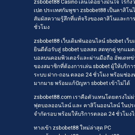
zsbobet88 Casino เล่นได้อย่างมั่นใจ ไร้กั
เปต ประเทศกัมพูชา zsbobet88 เป็นคาสิโน
สัมผัสความรู้สึกที่แท้จริงของคาสิโนและกา
ชั่วโมง
zsbobet88 เว็บเดิมพันออนไลน์ sbobet เว
ยินดีต้อรับสู่ sbobet บอลสด สดทุกคู่ ทุกแม
บอลบนคอมพิวเตอร์และผ่านมือถือ อัพเดทข่า
ของสมาชิกที่ต้องการเล่น sbobet ผู้ให้บริ
ระบบ ฝาก-ถอน ตลอด 24 ชั่วโมง พร้อมช่องท
มากมาย พร้อมแก้ปัญหา sbobet เข้าไม่ได้
zsbobet88.com เราคือตัวแทนโดยตรงไม่ผ่านเ
ฟุตบอลออนไลน์ และ คาสิโนออนไลน์ ในประเท
จำกัดรอบ พร้อมให้บริการตลอด 24 ชั่วโมงไม
ทางเข้า zsbobet88 ใหม่ล่าสุด PC