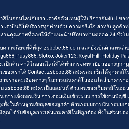
าสิโนออนไลน์กับเรา เราคือตัวแทนผู้ให้บริการอันดับ1 ข
 เรายินดีให้บริการทุกท่านด้วยความจริงใจ สำหรับลูกค้า
ีมงานคุณภาพที่คอยให้คำแนะนำปรึกษาท่านตลอด 24 ชั่วโ
ับความนิยมที่ดีที่สุด zsbobet88.com และยังเป็นตัวแทนเว็บ
ega888, Pusy888, Slotxo, Joker123, Royal Hill , Holiday 
โมง, เป็นต้น คาสิโนออนไลน์ที่ได้ทำการจดทะเบียนอย่างถ
นของเราได้ Contact zsbobet88 สมัครสมาชิกได้ทุกคาสิโนผ
บถามรายละเอียดต่างๆ ในการเล่นคาสิโนออนไลน์ บาคาร่าอ
บ zsbobet88 สมัครเป็นเอเย่นต์ ตัวแทนของเว็บคาสิโนออนไ
น การแจ้งถอนเงิน การเตอมเงินเข้าระบบ การใช้งานบัญชี 
ูงทั้งในด้านฐานข้อมูลของลูกค้า ด้านระบบการเงิน ระบบ
ให้คุณได้รับข้อมูลการเล่นเกมคาสิโนที่ถูกต้อง ทั้งในส่วน
.