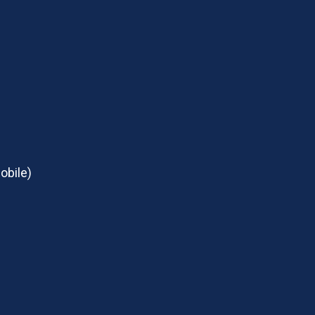
obile)