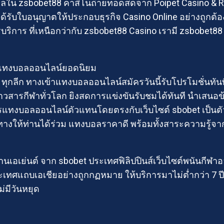
งวลใน zsbobet88 คาสิโนถ่ายทอดสดจาก Poipet Casino & Reso
ได้รับใบอนุญาตให้ประกอบธุรกิจ Casino Online อย่างถูก
รบริการ ที่เหนือกว่ากับ zsbobet88 Casino เรามี zsbobet
็บแทงบอลออนไลน์ยอดนิยม
ต ทุกลีก ทางเข้าแทงบอลออนไลน์สมัครวันนี้รับโปรโมชั่นทันท
วสารกีฬาทั่วโลก ยิงสดการแข่งขันรับชมได้ทันที นำเสนอข้อ
การแทงบอลออนไลน์ตัวแทนโดยตรงกับเว็บไซต์ sbobet เป็นตั
างให้ท่านได้ร่วม แทงบอลราคาดี พร้อมทั้งสาระความรู้จา
อเย่นต์ จาก sbobet ประเทศฟิลิปปินส์เว็บไซต์พนันกีฬาออน
ศแถบเอเชียอย่างถูกกฏหมาย ให้บริการมาไม่ต่ำกว่า 7 ปี 
่มีวันหยุด