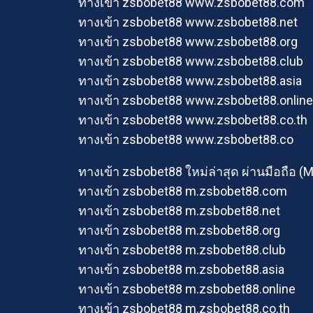
ทางเข้า zsbobet88 www.zsbobet88.com
ทางเข้า zsbobet88 www.zsbobet88.net
ทางเข้า zsbobet88 www.zsbobet88.org
ทางเข้า zsbobet88 www.zsbobet88.club
ทางเข้า zsbobet88 www.zsbobet88.asia
ทางเข้า zsbobet88 www.zsbobet88.online
ทางเข้า zsbobet88 www.zsbobet88.co.th
ทางเข้า zsbobet88 www.zsbobet88.co
ทางเข้า zsbobet88 ใหม่ล่าสุด ผ่านมือถือ (M
ทางเข้า zsbobet88 m.zsbobet88.com
ทางเข้า zsbobet88 m.zsbobet88.net
ทางเข้า zsbobet88 m.zsbobet88.org
ทางเข้า zsbobet88 m.zsbobet88.club
ทางเข้า zsbobet88 m.zsbobet88.asia
ทางเข้า zsbobet88 m.zsbobet88.online
ทางเข้า zsbobet88 m.zsbobet88.co.th