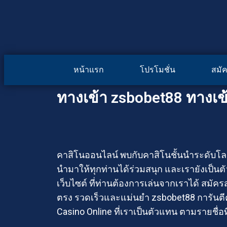
หน้าแรก
โปรโมชั่น
สมั
ทางเข้า zsbobet88 ทางเข้
คาสิโนออนไลน์ พบกับคาสิโนชั้นนำระดับโลก ผ
นำมาให้ทุกท่านได้ร่วมสนุก และเรายังเป็
เว็บไซต์ ที่ท่านต้องการเล่นจากเราได้ สมัค
ตรง รวดเร็วและแม่นยำ zsbobet88 การันตีค
Casino Online ที่เราเป็นตัวแทน ตามรายชื่