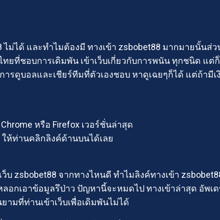
8 ไม่ได้ และทำไมต้องมี ทางเข้า zsbobet88 มากมายนั้นส่ว
ที่ชอบการเดิมพัน เข้าเว็บเกี่ยวกับการพนัน ทุกชนิด แต่
ารดูบอลและเชียร์ทีมที่ตัวเองชอบ หาดูเฉยๆก็ได้ แต่ถ้ามี
hrome หรือ Firefox เวอร์ชั่นล่าสุด
ให้ท่านคลิกลิงค์ด้านบนได้เลย
ว็บ zsbobet88 จากทางไหนดี ทำไมลิงค์ทางเข้า zsbobet88
กเอาข้อมูลรึป่าว ปัญหานี้จะหมดไป ทางเข้าล่าสุด อัพเดทท
มที่ท่านเข้าเว็บเพื่อเดิมพันไม่ได้