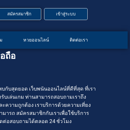
สมัครสมาชิก
เข้าสู่ระบบ
กม
หวยออนไลน์
ติดต่อเรา
อถือ
บสุดยอด เว็บพนันออนไลน์ที่ดีที่สุด ที่เรา
หรับเล่นเกม ท่านสามารถสอบถามเราถึง
รและความถูกต้อง เราบริการด้วยความเที่ยง
มารถ สมัครสมาชิกกับเราเพื่อใช้บริการ
ติดต่อสอบถามได้ตลอด 24 ชั่วโมง