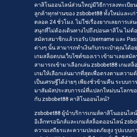
คาสิโนออนไลน์ส่วนใหญ่มีวิธีการลงทะเบียนส
ลูกค้าทุกท่านของ zsbobet88 ทั้งใหม่และ
ตลอด 24 ชั่วโมง. ไม่ใช่เรื่องยากเลยการเล่น
สนุกที่ไม่ต้องเดินทางไปถึงบ่อนคาสิโน ไม่ต้
สมัครสมาชิกแล้วรอรับ Username และ Passw
ต่างๆ นั้น สามารถทำเงินกับกระเป๋าคุณได้อ
เกมสล็อตบนเว็บไซต์ของเรา เข้ามาเลยสมัครสม
สามารถเข้ามาเลือกเล่น zsbobet88 เกมสล็อต
เกมให้เลือกเล่นมากที่สุดเพื่อตรงตามคว
เป็นเศรษฐีได้ง่ายๆ เพียงชั่วข้ามคืน ระบบก
มาสัมผัสประสบการณ์ที่แปลกใหม่บนโลกของมื
กับ zsbobet88 คาสิโนออนไลน์?
zsbobet88 ผู้นำบริการเกมส์คาสิโนออนไลน์ผ่
อิเล็กทรอนิกส์และเกมส์สล็อตออนไลน์ zsbob
ความเสถียรและความปลอดภัยสูง รูปแบบการเล่