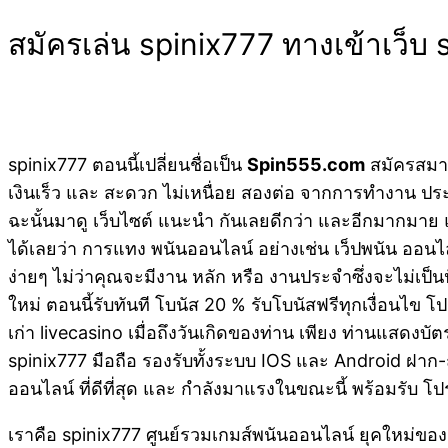
สมัครเล่น spinix777 ทางเข้าเว็บ
spinix777 ตอนนี้เปลี่ยนชื่อเป็น
Spin555.com
สมัครสมา
เงินเร็ว และ สะดวก ไม่เหนื่อย สองต่อ จากการทำงาน ปร
ฉะนั้นมาดู เว็บไซต์ แนะนำ กันเลยดีกว่า และอีกมากมาย 
ได้เลยว่า การแทง พนันออนไลน์ อย่างเช่น เว็ปพนัน ออนไ
ง่ายๆ ไม่ว่าคุณจะมีงาน หลัก หรือ งานประจำซึ่งจะไม่เ
ใหม่ ตอนนี้รับทันที โบนัส 20 % รับโบนัสฟรีทุกเงื่อนไข
เก่า livecasino เมื่อถึงวันเกิดของท่าน เพียง ท่านแสด
spinix777 มือถือ รองรับทั้งระบบ IOS และ Android ฝาก-
ออนไลน์ ที่ดีที่สุด และ กำลังมาแรงในขณะนี้ พร้อมรับ
เราคือ spinix777 ศูนย์รวมเกมส์พนันออนไลน์ ยุคใหม่ของเ