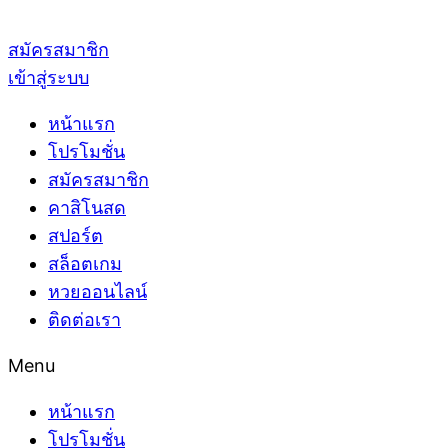
สมัครสมาชิก
เข้าสู่ระบบ
หน้าแรก
โปรโมชั่น
สมัครสมาชิก
คาสิโนสด
สปอร์ต
สล็อตเกม
หวยออนไลน์
ติดต่อเรา
Menu
หน้าแรก
โปรโมชั่น