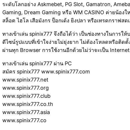
ระดับโลกอย่าง Askmebet, PG Slot, Gamatron, Ameba
Gaming, Dream Gaming หรือ WM CASINO ค่ายน้องใหม่เร
สล็อต ไฮโล เสือมังกร ป็อกเด้ง ยิงปลา หรือเทรดกราฟสดเ
ทางเข้าเล่น spinix777 จึงถือได้ว่า เป็นช่องทางในการให
ดีไซน์รูปแบบที่เข้าใจง่ายไม่ยุ่งยาก ไม่ต้องโหลดหรือติดต
ผ่านทุก Browser การใช้งานอีกด้วยไม่ว่าจะเป็น Interne
ทางเข้าเล่น spinix777 ผ่าน PC
สมัคร spinix777 www.spinix777.com
www.spinix777.net
www.spinix777.org
www.spinix777.club
www.spinix777.co.th
www.spinix777.asia
www.spinix777.co