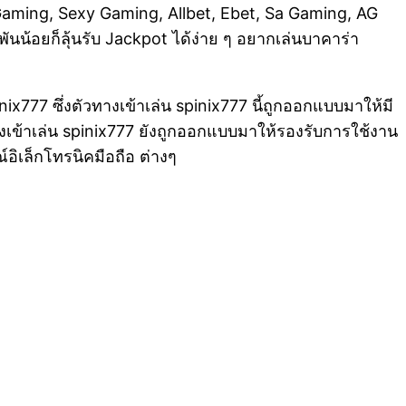
aming, Sexy Gaming, Allbet, Ebet, Sa Gaming, AG
้อยก็ลุ้นรับ Jackpot ได้ง่าย ๆ อยากเล่นบาคาร่า
ix777 ซึ่งตัวทางเข้าเล่น spinix777 นี้ถูกออกแบบมาให้มี
้นทางเข้าเล่น spinix777 ยังถูกออกแบบมาให้รองรับการใช้งาน
อิเล็กโทรนิคมือถือ ต่างๆ