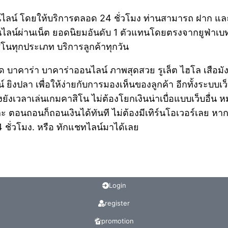
นไลน์ โดยให้บริการตลอด 24 ชั่วโมง ท่านสามารถ ฝาก และ
ไลน์ผ่านเน็ต ยอดนิยมอันดับ 1 ตัวแทนโดยตรงจากยูฟ่าเบท ที
โนทุกประเภท บริการลูกค้าทุกวัน
ี่สุด บาคาร่า บาคาร่าออนไลน์ ภาพสุดสวย รูเล็ต ไฮโล เสือ
 ยิงปลา เพื่อให้ง่ายกับการมองเห็นของลูกค้า อีกทั้งระบบเว
ยังเวลาเล่นเกมคาสิโน ไม่ต้องโยกเงินน่าเบื่อแบบเว็บอื่น 
ละ ตอนถอนก็ถอนเงินได้ทันที ไม่ต้องมีเทิร์นโอเวอร์เลย ห
ั่วโมง. หรือ ทักแชทไลน์มาได้เลย
Login
register
promotion