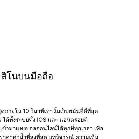
สิโนบนมือถือ
ยใน 10 วินาทีเท่านั้นเว็บพนันที่ดีที่สุด
 ได้ทั้งระบบทั้ง IOS และ แอนดรอยด์
เข้ามาแทงบอลออนไลน์ได้ทุกที่ทุกเวลา เพื่อ
าค่าน้ำที่สูงที่สุด บทวิจารณ์ ความเห็น