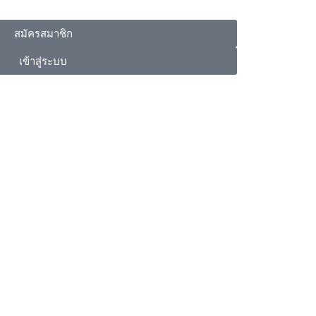
สมัครสมาชิก
เข้าสู่ระบบ