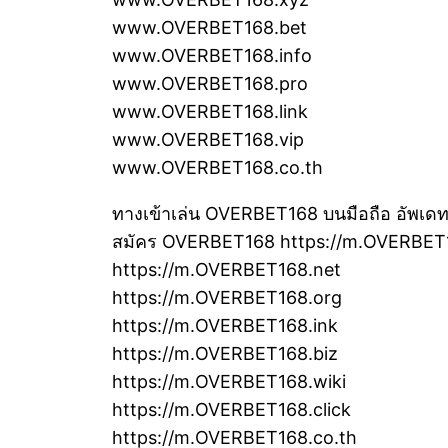
www.OVERBET168.bet
www.OVERBET168.info
www.OVERBET168.pro
www.OVERBET168.link
www.OVERBET168.vip
www.OVERBET168.co.th
ทางเข้าเล่น OVERBET168 บนมือถือ อัพเดท
สมัคร OVERBET168 https://m.OVERBE
https://m.OVERBET168.net
https://m.OVERBET168.org
https://m.OVERBET168.ink
https://m.OVERBET168.biz
https://m.OVERBET168.wiki
https://m.OVERBET168.click
https://m.OVERBET168.co.th