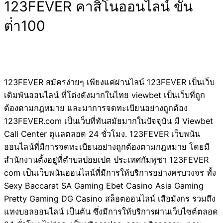
123FEVER คาสิโนออนไลน์ ขั้น
ต่ํา100
123FEVER สมัครง่ายๆ เพียงแค่ผ่านไลน์ 123FEVER เป็นเว็บ
เดิมพันออนไลน์ ที่โด่งดังมากในไทย viewbet เป็นเว็บที่ถูก
ต้องตามกฎหมาย และมาการจดทะเบียนอย่างถูกต้อง
123FEVER.com เป็นเว็บที่ทันสมัยมากในปัจจุบัน มี Viewbet
Call Center ดูแลตลอด 24 ชั่วโมง. 123FEVER เว็บพนัน
ออนไลน์ที่มีการจดทะเบียนอย่างถูกต้องตามกฎหมาย โดยมี
สำนักงานตั้งอยู่ที่ตำบลปอยเปต ประเทศกัมพูชา 123FEVER
com เป็นเว็บพนันออนไลน์ที่มีการให้บริการอย่างครบวงจร ทั้ง
Sexy Baccarat SA Gaming Ebet Casino Asia Gaming
Pretty Gaming DG Casino สล็อตออนไลน์ เสือมังกร รวมถึง
แทงบอลออนไลน์ เป็นต้น ซึ่งมีการให้บริการผ่านเว็บไซต์ตลอด