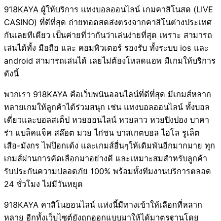
918KAYA ผู้ให้บริการ แทงบอลออนไลน์ เกมคาสิโนสด (LIVE
CASINO) ที่ดีที่สุด ถ่ายทอดสดส่งตรงจากคาสิโนต่างประเทศ
กันเลยทีเดียว เป็นค่ายที่ว่ากันว่าเล่นง่ายที่สุด เพราะ สามารถ
เล่นได้ทั้ง มือถือ และ คอมพิวเตอร์ รองรับ ทั้งระบบ ios และ
android สามารถเล่นได้ เลยไม่ต้องโหลดแอพ มีเกมให้บริการ
ดังนี้
พวกเรา 918KAYA คือเว็บพนันออนไลน์ที่ดีที่สุด มีเกมส์หลาก
หลายเกมให้ลูกค้าได้ร่วมสนุก เช่น แทงบอลออนไลน์ ทั้งบอล
เดี่ยวและบอลสเต็ป หวยออนไลน์ หวยลาว หวยปิงปอง บาคา
ร่า แบล็คแจ็ค สล๊อต มวย ไก่ชน บาสเกตบอล ไฮโล รูเล็ต
เสือ-มังกร ไพ่ป๊อกเด้ง และเกมส์อื่นๆให้เดิมพันอีกมากมาย ทุก
เกมส์ผ่านการคัดเลือกมาอย่างดี และเหมาะสมสำหรับลูกค้า
รับประกันความปลอดภัย 100% พร้อมทั้งทีมงานบริการตลอด
24 ชั่วโมง ไม่มีวันหยุด
918KAYA คาสิโนออนไลน์ แห่งนี้มีทางเข้าให้เลือกที่หลาก
หลาย อีกทั้งเว็บไซต์ยังถูกออกแบบมาให้ได้มาตรฐานโดย