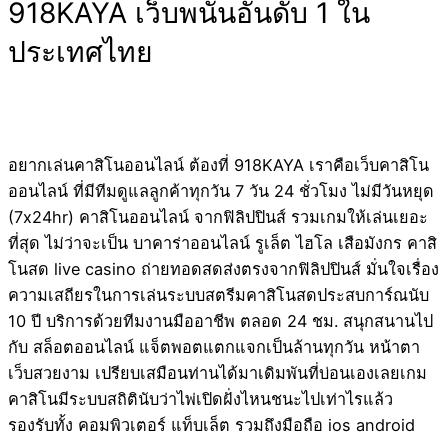
918KAYA เว็บพนันอันดับ 1 ใน
ประเทศไทย
อยากเล่นคาสิโนออนไลน์ ต้องที่ 918KAYA เราคือเว็บคาสิโน
ออนไลน์ ที่มีทีมดูแลลูกค้าทุกวัน 7 วัน 24 ชั่วโมง ไม่มีวันหยุด
(7x24hr) คาสิโนออนไลน์ จากฟิลิปปินส์ รวมเกมให้เล่นเยอะ
ที่สุด ไม่ว่าจะเป็น บาคาร่าออนไลน์ รูเล็ต ไฮโล เสือมังกร คาสิ
โนสด live casino ถ่ายทอดสดส่งตรงจากฟิลิปปินส์ มั่นใจเรื่อง
ความเสถียรในการเล่นระบบสตรีมคาสิโนสดประสบการ์ณนับ
10 ปี บริการด้วยทีมงานมืออาชีพ ตลอด 24 ชม. สนุกสนานไป
กับ สล็อตออนไลน์ แจ็ตพอตแตกแจกเป็นล้านทุกวัน หน้าตา
เว็บสวยงาม เปรียบเสมือนท่านได้มาเดิมพันที่บ่อนเองเลยเกม
คาสิโนมีระบบสถิตินับว่าไพ่เปิดฝั่งไหนชนะไปเท่าไรแล้ว
รองรับทั้ง คอมพิวเตอร์ แท็บเล็ต รวมถึงมือถือ ios android