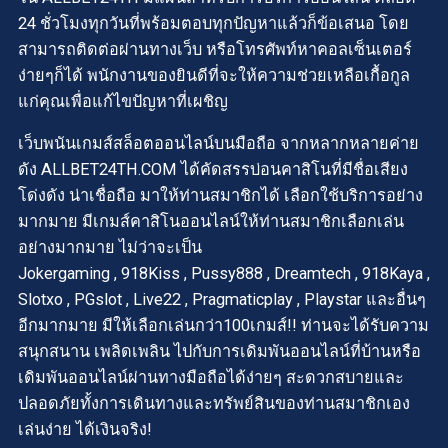
24 ชั่วโมงทุกวันที่พร้อมตอบทุกปัญหาแล้วก็ข้อเสนอ โดย
สามารถติดต่อผ่านทางเว็บ หรือโทรศัพท์หาคอลเซ็นเตอร์
ง่ายๆก็ได้ พนักงานของยินดีที่จะให้ความช่วยเหลือเกื้อกูล
แก่คุณเพื่อแก้ไขปัญหาที่เผชิญ
เว็บพนันเกมส์สล็อตออนไลน์บนมือถือ จากหลากหลายค่าย
ดัง ALLBET24TH.COM ได้คัดสรรบ่อนคาสิโนที่มีชื่อเสียง
โด่งดัง น่าเชื่อถือ มาให้ท่านสมาชิกได้ เลือกใช้บริการอย่าง
มากมาย มีเกมส์คาสิโนออนไลน์ให้ท่านสมาชิกเลือกเล่น
อย่างมากมาย ไม่ว่าจะเป็น
Jokergaming , 918Kiss , Pussy888 , Dreamtech , 918Kaya ,
Slotxo , PGslot , Live22 , Pragmaticplay , Playstar ​และอื่นๆ
อีกมากมาย มีให้เลือกเล่นกว่า100เกมส์!! ท่านจะได้รับความ
สนุกสนาน เพลิดเพลิน ไปกับการเดิมพันออนไลน์ที่บ้านหรือ
เดิมพันออนไลน์ผ่านทางมือถือได้ง่ายๆ สะดวกสบายและ
ปลอดภัยทั้งการเดินทางและทรัพย์สินของท่านสมาชิกเอง
เล่นง่าย ได้เงินจริง!