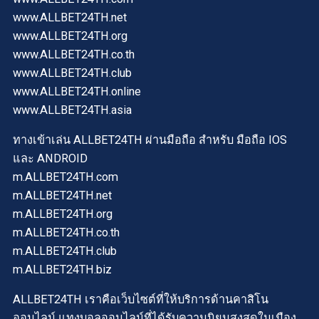
www.ALLBET24TH.net
www.ALLBET24TH.org
www.ALLBET24TH.co.th
www.ALLBET24TH.club
www.ALLBET24TH.online
www.ALLBET24TH.asia
ทางเข้าเล่น ALLBET24TH ผ่านมือถือ สำหรับ มือถือ IOS
และ ANDROID
m.ALLBET24TH.com
m.ALLBET24TH.net
m.ALLBET24TH.org
m.ALLBET24TH.co.th
m.ALLBET24TH.club
m.ALLBET24TH.biz
ALLBET24TH เราคือเว็บไซต์ที่ให้บริการด้านคาสิโน
ออนไลน์ แทงบอลออนไลน์ที่ได้รับความนิยมสูงสุดในเมือง