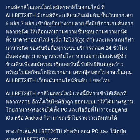
เกมส์คาสิโนออนไลน์ สมัครคาสิโนออนไลน์ ที่
ALLBET24TH มีเกมส์ที่จะเปลี่ยนเงินเดิมพัน ปั้นเงินจากเลข
6 หลัก 7 หลัก เข้าบัญชีอย่างง่ายดาย ซึ่งมีบริการเกมส์หลาก
หลายชนิด ให้เลือกเล่นตามความชื่นชอบ ตามความถนัด
ทั้ง บาคาร่าออนไลน์ รูเล็ต ไฮไลว์(สูง-ต่ำ) และเหล่าเกมกีฬา
นานาชนิด รองรับมือถือทุกระบบ บริการตลอด 24 ชั่วโมง
มั่นคงสูงสุด มาตรฐานระดับโลก หากอยากเป็นเศรษฐีชั่ว
ข้ามคืนเพียงสมัครสมาชิกเลยวันนี้ รับสิทธิพิเศษสุดว้าว
พร้อมโบนัสก้อนโตอีกมากมาย เศรษฐีคนต่อไปอาจเป็นคุณ
ALLBET24TH เว็บพนันออนไลน์อันดับ 1 ของไทย
ALLBET24TH คาสิโนออนไลน์ แห่งนี้มีทางเข้าให้เลือกที่
หลากหลาย อีกทั้งเว็บไซต์ยังถูก ออกแบบมาให้ได้มาตรฐาน
โดยสามารถรองรับได้ทั้ง PC และมือถือที่ไม่ว่าจะอยู่ค่าย
iOs หรือ Android ก็สามารถเข้าไปร่วมวางเดิมพันได้
ทางเข้าเล่น ALLBET24TH สำหรับ คอม PC และ โน๊ตบุ๊ค
www.ALLBET24TH.com