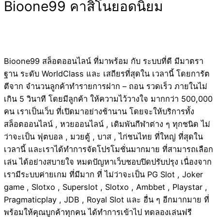
Bioone99 คาสิโนยอดนิยม
Bioone99 สล็อตออนไลน์ ที่มาพร้อม กับ ระบบที่ดี มีมาตรา
ฐาน ระดับ WorldClass และ เสถียรที่สุดใน เวลานี้ โดยการัต
ตีจาก จำนวนลูกค้าทำรายการฝาก – ถอน รวดเร็ว ภายในไม่
เกิน 5 วินาที โดยมีลูกค้า ให้ความไว้วางใจ มากกว่า 500,000
คน เราเป็นเว็บ ที่เปิดมาอย่างช้านาน โดยจะให้บริการทั้ง
สล็อตออนไลน์ , หวยออนไลน์ , เดิมพันกีฬาต่าง ๆ ทุกชนิด ไม่
ว่าจะเป็น ฟุตบอล , มวยตู้ , บาส , ไก่ชนไทย ที่ใหญ่ ที่สุดใน
เวลานี้ และเราได้ทำการจัดโปรโมชั่นมากมาย ที่สามารถเลือก
เล่น ได้อย่างสบายใจ หมดปัญหาเว็บชอบปิดปรับปรุง เนื่องจาก
เรามีระบบค่ายเกม ที่มีมาก ที่ ไม่ว่าจะเป็น PG Slot , Joker
game , Slotxo , Superslot , Slotxo , Ambbet , Playstar ,
Pragmaticplay , JDB , Royal Slot และ อื่น ๆ อีกมากมาย ที่
พร้อมให้คุณบูกค้าทุกคน ได้ทำการเข้าไป ทดลองเล่นฟรี