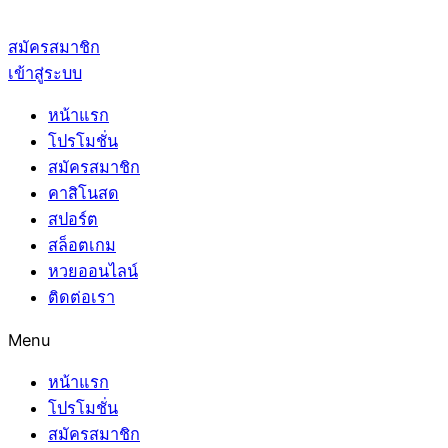
สมัครสมาชิก
เข้าสู่ระบบ
หน้าแรก
โปรโมชั่น
สมัครสมาชิก
คาสิโนสด
สปอร์ต
สล็อตเกม
หวยออนไลน์
ติดต่อเรา
Menu
หน้าแรก
โปรโมชั่น
สมัครสมาชิก