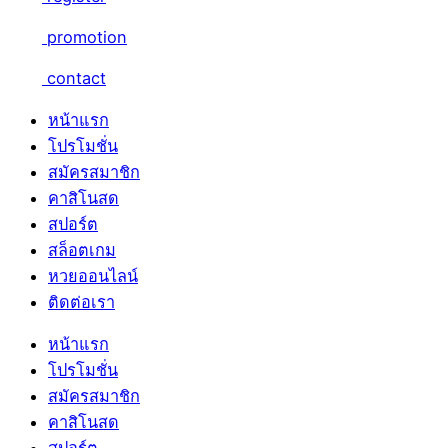
promotion
contact
หน้าแรก
โปรโมชั่น
สมัครสมาชิก
คาสิโนสด
สปอร์ต
สล็อตเกม
หวยออนไลน์
ติดต่อเรา
หน้าแรก
โปรโมชั่น
สมัครสมาชิก
คาสิโนสด