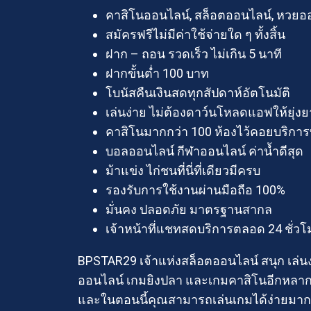
คาสิโนออนไลน์, สล็อตออนไลน์, หวยออ
สมัครฟรีไม่มีค่าใช้จ่ายใด ๆ ทั้งสิ้น
ฝาก – ถอน รวดเร็ว ไม่เกิน 5 นาที
ฝากขั้นต่ำ 100 บาท
โบนัสคืนเงินสดทุกสัปดาห์อัตโนมัติ
เล่นง่าย ไม่ต้องดาว์นโหลดแอฟให้ยุ่ง
คาสิโนมากกว่า 100 ห้องไว้คอยบริการ
บอลออนไลน์ กีฬาออนไลน์ ค่าน้ำดีสุด
ม้าแข่ง ไก่ชนที่นี่ที่เดียวมีครบ
รองรับการใช้งานผ่านมือถือ 100%
มั่นคง ปลอดภัย มาตรฐานสากล
เจ้าหน้าที่แชทสดบริการตลอด 24 ชั่วโ
BPSTAR29 เจ้าแห่งสล็อตออนไลน์ สนุก เล่นง
ออนไลน์ เกมยิงปลา และเกมคาสิโนอีกหลากหล
และในตอนนี้คุณสามารถเล่นเกมได้ง่ายมากขึ