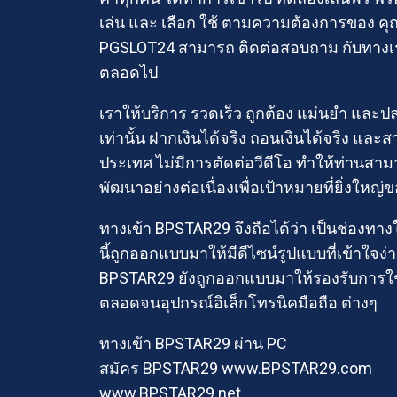
เล่น และ เลือก ใช้ ตามความต้องการของ คุณ
PGSLOT24 สามารถ ติดต่อสอบถาม กับทางเราไ
ตลอดไป
เราให้บริการ รวดเร็ว ถูกต้อง แม่นยำ และปล
เท่านั้น ฝากเงินได้จริง ถอนเงินได้จริง แ
ประเทศ ไม่มีการตัดต่อวีดีโอ ทำให้ท่านสาม
พัฒนาอย่างต่อเนื่องเพื่อเป้าหมายที่ยิ่งใหญ
ทางเข้า BPSTAR29 จึงถือได้ว่า เป็นช่องท
นี้ถูกออกแบบมาให้มีดีไซน์รูปแบบที่เข้าใจง่า
BPSTAR29 ยังถูกออกแบบมาให้รองรับการใช้งา
ตลอดจนอุปกรณ์อิเล็กโทรนิคมือถือ ต่างๆ
ทางเข้า BPSTAR29 ผ่าน PC
สมัคร BPSTAR29 www.BPSTAR29.com
www.BPSTAR29.net