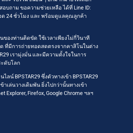
สอบถาม ขอความช่วยเหลือ ได้ที่ Line ID:
ด 24 ชั่วโมง และ พร้อมดูแลคุณลูกค้า
ของท่านติดขัด ใช้เวลาเพียงไม่กี่วินาที
่าสด ที่มีการถ่ายทอดสดตรงจากคาสิโนในต่าง
R29 เรามุ่งมั่น และมีความตั้งใจในการ
นระดับโลก
อนไลน์ BPSTAR29 ซึ่งตัวทางเข้า BPSTAR29
ข้าเล่นวางเดิมพัน ยิ่งไปกว่านั้นทางเข้า
t Explorer, Firefox, Google Chrome ฯลฯ