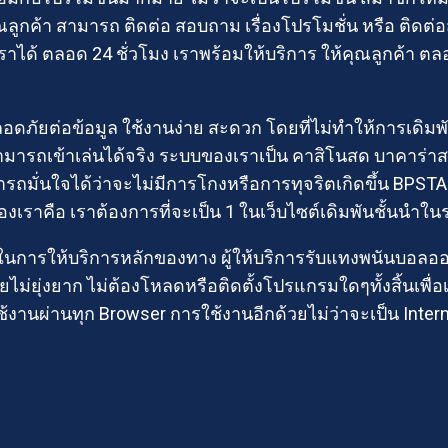
ลูกค้า สามารถ ติดต่อ สอบถาม เรื่องโปรโมชั่น หรือ ติดต่อ
ด้ ตลอด 24 ชั่วโมง เราพร้อมให้บริการ ให้คุณลูกค้า ตลอ
อดภัยต่อข้อมูล ใช้งานง่าย สะดวก โดยที่ไม่ทำให้การเดิมพัน
ละสามารถเข้าเล่นได้จริง ระบบของเราเป็น คาสิโนสด บาคาร
ารถมั่นใจได้ว่าจะไม่มีการโกงหรือการทุจริตเกิดขึ้น BPSTA
่ของเราคือ เราต้องการที่จะเป็น 1 ในเว็บไซต์เดิมพันชั้นนำใ
างในการให้บริการหลักของทาง ผู้ให้บริการรับแทงพนันบอลอ
ยไม่ยุ่งยาก ไม่ต้องโหลดหรือติดตั้งโปรแกรมใดๆทั้งสิ้นเพื่อเ
นผ่านทุก Browser การใช้งานอีกด้วยไม่ว่าจะเป็น Interne