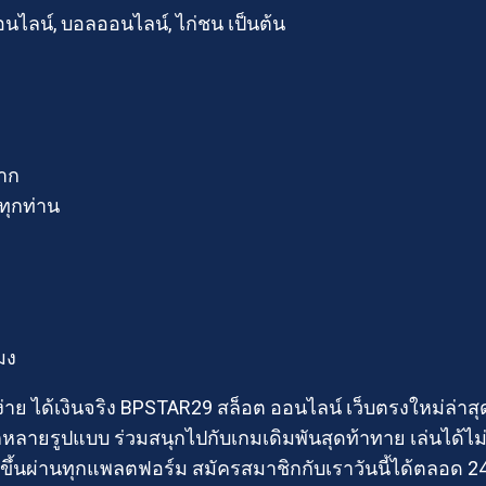
นไลน์, บอลออนไลน์, ไก่ชน เป็นต้น
ยาก
ทุกท่าน
มง
่าย ได้เงินจริง BPSTAR29 สล็อต ออนไลน์ เว็บตรงใหม่ล่า
ายรูปแบบ ร่วมสนุกไปกับเกมเดิมพันสุดท้าทาย เล่นได้ไม่
้นผ่านทุกแพลตฟอร์ม สมัครสมาชิกกับเราวันนี้ได้ตลอด 24 