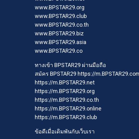
www.BPSTAR29.org
www.BPSTAR29.club
www.BPSTAR29.co.th
www.BPSTAR29.biz
www.BPSTAR29.asia
www.BPSTAR29.co
ทางเข้า BPSTAR29 ผ่านมือถือ
สมัคร BPSTAR29 https://m.BPSTAR29.co
https://m.BPSTAR29.net
https://m.BPSTAR29.org
https://m.BPSTAR29.co.th
https://m.BPSTAR29.online
https://m.BPSTAR29.club
ข้อดีเมื่อเดิมพันกับเว็บเรา