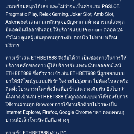
เกมพร้อมสนุกได้เลย และไม่ว่าจะเป็นค่ายเกม PGSLOT,
Pragmatic Play, Relax Gaming, Joker Slot, Amb Slot,
Askmebet เล่นเกมเพลินๆเจอปัญหาเกมค้างอารมณ์สะดุด
มีแอดมินมืออาชีพคอยให้บริการแบบ Premium ตลอด 24
ชั่วโมง ดูแลผู้เล่นทุกคนทุกระดับ ตอบไว ไม่หาย พร้อม
บริการ
ทางเข้าเล่น ETHBET888 จึงถือได้ว่า เป็นช่องทางในการให้
บริการหลักของทาง ผู้ให้บริการรับแทงพนันบอลออนไลน์
ETHBET888 ซึ่งตัวทางเข้าเล่น ETHBET888 นี้ถูกออกแบบ
มาให้มีดีไซน์รูปแบบที่เข้าใจง่ายไม่ยุ่งยาก ไม่ต้องโหลดหรือ
ติดตั้งโปรแกรมใดๆทั้งสิ้นเพื่อเข้าเล่นวางเดิมพัน ยิ่งไปกว่า
นั้นทางเข้าเล่น ETHBET888 ยังถูกออกแบบมาให้รองรับการ
ใช้งานผ่านทุก Browser การใช้งานอีกด้วยไม่ว่าจะเป็น
Internet Explorer, Firefox, Google Chrome ฯลฯ ตลอดจนอุ
ปกรณ์อิเล็กโทรนิคมือถือ ต่างๆ
ทางเข้า ETHBET888 ผ่าน PC