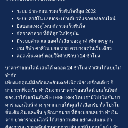
ระบบ ฝาก-ถอน รวดเร็วทันใจที่สุด 2022
ระบบ คาสิโน แบบกระเป๋าเดียวที่แรกของออนไลน์
บิลบอลแทงคู่ไหน ตัดรวดเร็วทันใจ
อัคราค่าหวย ที่ดีที่สุดในปัจจุบัน
มีระบบคำนวณ ยอดได้เสีย ของลูกค้าที่มาตรฐาน
เกม กีฬา คาสิโน บอล หวย ครบวงจรในเว็บเดียว
คอลเซ็นเตอร์ คอยให้คำปรึกษา 24 ชั่วโมง
บาคาร่าออนไลน์ เล่นได้ ตลอด 24 ชั่วโมง ทำเงินได้แบบไม่
จำกัด
เพียงแค่คุณมีมือถือและอินเตอร์เน็ตเพียงเครื่องเดียว ก็
สามารถที่จะเริ่ม ทำเงินจาก บาคาร่าออนไลน์ บนเว็บไซต์
ของเราได้เลยในทันที ETHBET888 โดยเรามีโปรโมชั่น บา
คาร่าออนไลน์ ต่าง ๆ มากมายให้คุณได้เลือกรับ ทั้ง โปรโม
ชั่นเติมเงิน และอื่น ๆ อีกมากมาย ที่ต้องบอกเลยว่า ทำเงิน
จาก บาคาร่าออนไลน์ ได้ง่ายกว่าเดิม อย่างแน่นอน ถ้า
ต้องการจะรวยหลักล้านจากการเล่น คาสิโนออนไลน์ แล้ว