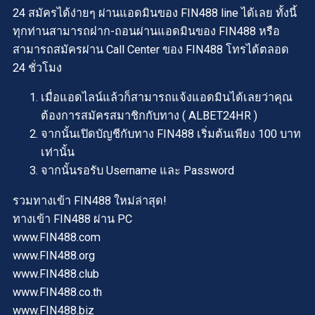
24 สมัครได้ง่ายๆ ผ่านแอดมินของ FIN488 line ได้เลย ทั้งนี้
ทุกท่านสามารถฝาก-ถอนผ่านแอดมินของ FIN488 หรือ
สามารถสมัครผ่าน Call Center ของ FIN488 โทรได้ตลอด
24 ชั่วโมง
เมื่อแอดไลน์แล้วก็สามารถแจ้งแอดมินได้เลยว่าคุณ
ต้องการสมัครสมาชิกกับทาง ( ALBET24HR )
จากนั้นเปิดบัญชีกับทาง FIN488 เริ่มต้นเพียง 100 บาท
เท่านั้น
จากนั้นรอรับ Username และ Password
รวมทางเข้า FIN488 ใหม่ล่าสุด!
ทางเข้า FIN488 ผ่าน PC
www.FIN488.com
www.FIN488.org
www.FIN488.club
www.FIN488.co.th
www.FIN488.biz