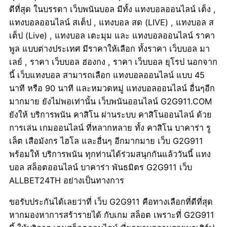
ดีที่สุด ในบรรดา เว็บพนันบอล มีทั้ง แทงบอลออนไลน์ เต็ง ,
แทงบอลออนไลน์ สเต็ป , แทงบอล สด (LIVE) , แทงบอล ส
เต็ป (Live) , แทงบอล เตะมุม และ แทงบอลออนไลน์ ราคา
พูล แบบต่างประเทศ มีราคาให้เลือก ทั้งราคา เว็บบอล มา
เลย์ , ราคา เว็บบอล ฮ่องกง , ราคา เว็บบอล ยุโรป นอกจาก
นี้ เว็บแทงบอล สามารถเลือก แทงบอลออนไลน์ แบบ 45
นาที หรือ 90 นาที และหมวดหมู่ แทงบอลออนไลน์ อื่นๆอีก
มากมาย ยังไม่พอเท่านั้น เว็บพนันออนไลน์ G2G911.COM
ยังให้ บริการพนัน คาสิโน ผ่านระบบ คาสิโนออนไลน์ ด้วย
การเล่น เกมออนไลน์ ที่หลากหลาย ทั้ง คาสิโน บาคาร่า รู
เล็ต เสือมังกร ไฮโล และอื่นๆ อีกมากมาย เว็บ G2G911
พร้อมให้ บริการพนัน ทุกท่านได้ร่วมสนุกกันแล้ววันนี้ แทง
บอล สล็อตออนไลน์ บาคาร่า พันธมิตร G2G911 เว็บ
ALLBET24TH อย่างเป็นทางการ
ขอรับประกันได้เลยว่าที่ เว็บ G2G911 คือทางเลือกที่ดีที่สุด
หากมองหาการสร้ารายได้ กับเกม สล็อต เพราะที่ G2G911