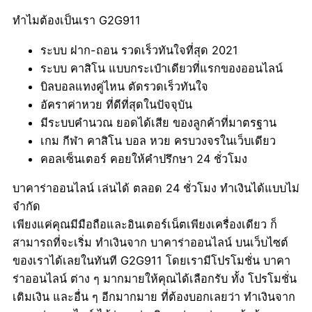
ทำไมต้องเป็นเรา G2G911
ระบบ ฝาก-ถอน รวดเร็วทันใจที่สุด 2021
ระบบ คาสิโน แบบกระเป๋าเดียวที่แรกของออนไลน์
บิลบอลแทงคู่ไหน ตัดรวดเร็วทันใจ
อัคราค่าหวย ที่ดีที่สุดในปัจจุบัน
มีระบบคำนวณ ยอดได้เสีย ของลูกค้าที่มาตรฐาน
เกม กีฬา คาสิโน บอล หวย ครบวงจรในเว็บเดียว
คอลเซ็นเตอร์ คอยให้คำปรึกษา 24 ชั่วโมง
บาคาร่าออนไลน์ เล่นได้ ตลอด 24 ชั่วโมง ทำเงินได้แบบไม่
จำกัด
เพียงแค่คุณมีมือถือและอินเตอร์เน็ตเพียงเครื่องเดียว ก็
สามารถที่จะเริ่ม ทำเงินจาก บาคาร่าออนไลน์ บนเว็บไซต์
ของเราได้เลยในทันที G2G911 โดยเรามีโปรโมชั่น บาคา
ร่าออนไลน์ ต่าง ๆ มากมายให้คุณได้เลือกรับ ทั้ง โปรโมชั่น
เติมเงิน และอื่น ๆ อีกมากมาย ที่ต้องบอกเลยว่า ทำเงินจาก