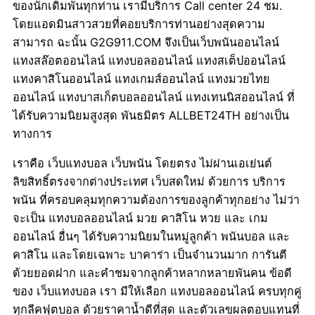
ของนักเดิมพันทุกท่าน เรามีบริการ Call center 24 ชม.
โดยแอดมินสาวสวยที่คอยบริการท่านอย่างสุดความ
สามารถ ฉะนั้น G2G911.COM จึงเป็นเว็บพนันออนไลน์
แทงสล๊อตออนไลน์ แทงบอลออนไลน์ แทงสเต็ปออนไลน์
แทงคาสิโนออนไลน์ แทงเกมส์ออนไลน์ แทงมวยไทย
ออนไลน์ แทงบาสเก็ตบอลออนไลน์ แทงเทนนิสออนไลน์ ที่
ได้รับความนิยมสูงสุด พันธมิตร ALLBET24TH อย่างเป็น
ทางการ
เราคือ เว็บแทงบอล เว็บพนัน โดยตรง ไม่ผ่านเอเย่นต์
ลิขสิทธิ์ตรงจากต่างประเทศ เว็บสดใหม่ ด้วยการ บริการ
พนัน ที่ครอบคลุมทุกความต้องการของลูกค้าทุกอย่าง ไม่ว่า
จะเป็น แทงบอลออนไลน์ มวย คาสิโน หวย และ เกม
ออนไลน์ อื่นๆ ได้รับความนิยมในหมู่ลูกค้า พนันบอล และ
คาสิโน และโดยเฉพาะ บาคาร่า เป็นจำนวนมาก การันตี
ด้วยยอดฝาก และคำชมจากลูกค้าหลากหลายพันคน ข้อดี
ของ เว็บแทงบอล เรา มีให้เลือก แทงบอลออนไลน์ ครบทุกคู่
ทุกลีคฟุตบอล ด้วยราคาน้ำดีที่สุด และตัวเลขผลตอบแทนที่