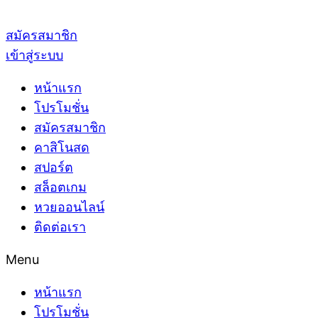
สมัครสมาชิก
เข้าสู่ระบบ
หน้าแรก
โปรโมชั่น
สมัครสมาชิก
คาสิโนสด
สปอร์ต
สล็อตเกม
หวยออนไลน์
ติดต่อเรา
Menu
หน้าแรก
โปรโมชั่น