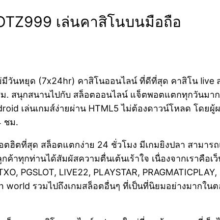
TZ999 เล่นคาสิโนบนมือถือ
ีวันหยุด (7x24hr) คาสิโนออนไลน์ ที่ดีที่สุด คาสิโน live
ม. สนุกสนานไปกับ สล็อตออนไลน์ แจ็ตพอตแตกทุกวันมากที่
os android เล่นเกมส์ง่ายผ่าน HTML5 ไม่ต้องดาวน์โหลด 
4 ชม.
ิตที่สุด สล็อตแตกง่าย 24 ชั่วโมง มีเกมยิงปลา สามารถเล
ค้าทุกท่านได้สัมผัสความตื่นเต้นเร้าใจ เนื่องจากเราคือเว็บ
a, SLOTXO, PGSLOT, LIVE22, PLAYSTAR, PRAGMATICPL
h world รวมไปถึงเกมสล็อตอื่นๆ ที่เป็นที่นิยมอย่างมากใน