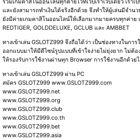
รวมเกมคาสิโนออนไลน์ทุกค่ายไว้ที่เว็บเราเว็บเดียว เราเ
และยังสามารถทำเงินได้จริงอีกด้วย จึงทำให้ผู้เล่นมีจำ
ยังมีค่ายเกมคาสิโนออนไลน์ให้เลือกมากมายครบทุ
REDTIGER, GOLDDELUXE, GCLUB และ AMBBET
ทางเข้าเล่น GSLOTZ999 จึงถือได้ว่า เป็นช่องทางในการ
ออกแบบมาให้มีดีไซน์รูปแบบที่เข้าใจง่ายไม่ยุ่งยาก ไม่ต้
ให้รองรับการใช้งานผ่านทุก Browser การใช้งานอีกด้วยไ
ทางเข้าเล่น GSLOTZ999 ผ่าน PC
สมัคร GSLOTZ999 www.GSLOTZ999.com
www.GSLOTZ999.net
www.GSLOTZ999.org
www.GSLOTZ999.club
www.GSLOTZ999.co.th
www.GSLOTZ999.bet
www.GSLOTZ999.asia