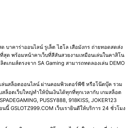
 สด บาคาร่าออนไลน์ รูเล็ต ไฮโล เสือมังกร ถ่ายทอดสดส่ง
สุด พร้อมหน้าคาเว็บที่สีสันสวยงามเหมือนเล่นในคาสิโน
โดยผู้ผลิตเกมส์ตรงจาก SA Gaming สามารถทดลองเล่น DEMO
่นสล็อตออนไลน์ ผ่านคอมพิวเตอร์พีซี หรือโน๊ตบุ๊ค รวม
สล็อตเว็บใหญ่ทำให้ปั่นเงินได้ทุกที่ทุกเวลากับ เกมสล็อต
AY, SPADEGAMING, PUSSY888, 918KISS, JOKER123
ตอนนี้ GSLOTZ999.COM เว็บเรายินดีให้บริการ 24 ชั่วโมง