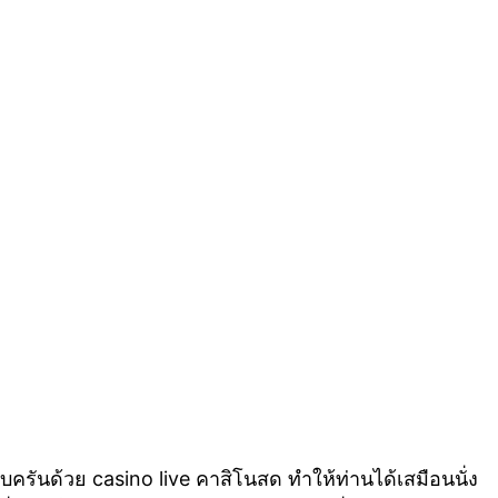
ครันด้วย casino live คาสิโนสด ทำให้ท่านได้เสมือนนั่ง