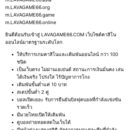
m.LAVAGAME66.org
m.LAVAGAME66.game
m.LAVAGAME66.online
ยินดีต้อนรับเข้าสู่ LAVAGAME66.COM เว็บไซต์คาสิโน
ออนไลน์มาตรฐานระดับโลก
ให้บริการเกมคาสิโนและเดิมพันออนไลน์ กว่า 100
ชนิด
เป็นเว็บตรง ไม่ผ่านเอเย่นต์ สถานะการเงินมั่นคง เล่น
ได้เงินจริง โปร่งใส ไร้ปัญหาการโกง
เดิมพันขั้นต่ำแค่ 10 บาท
สเตปขั้นต่ำ 2 คู่
บอลเปิดเยอะ รับการยืนยันบิลฟุตบอลที่กำลังแข่งขัน
รวดเร็ว
มีมวยไทยเปิดให้เดิมพัน
ดูบอลถ่ายทอดสดในเว็บได้
มีหน้าต่างแสดงสถิติ อัตราการบุกแต่ละทีมที่กำลัง