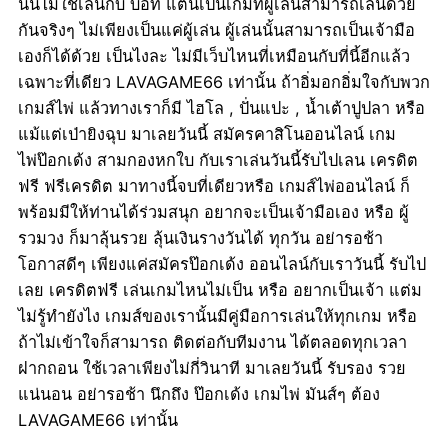
นั้นไม่ใช้เล่นกับ บอท แต่นี้เป็นเกมที่ผู้เล่นสามารถเล่นด้วย
กันจริงๆ ไม่เพียงเป็นแค่ผู้เล่น ผู้เล่นนั้นสามารถเป็นเจ้ามือ
เองก็ได้ด้วย เป็นไงละ ไม่มีเว็บไหนที่เหมือนกับที่นี้อีกแล้ว
เฉพาะที่เดียว LAVAGAME66 เท่านั้น ถ้าอิ่มอกอิ่มใจกับพวก
เกมส์ไพ่ แล้วทางเราก็มี ไฮโล , ปั่นแปะ , น้ำเต้าปูปลา หรือ
แม้แต่เป่ายิงฉุบ มาเลยวันนี้ สมัครคาสิโนออนไลน์ เกม
ไพ่ป๊อกเด้ง สามกองหกใบ กับเราเล่นวันนี้รับไปเลน เครดิต
ฟรี ฟรีเครดิต มาทางนี้จบที่เดียวหรือ เกมส์ไพ่ออนไลน์ ก็
พร้อมมีให้ท่านได้ร่วมสนุก อยากจะเป็นเจ้ามือเอง หรือ ผู้
รวมวง ก็มาลุ้นรวย ลุ้นเงินรางวันได้ ทุกวัน อย่ารอช้า
โอกาสดีๆ เพียงแค่สมัครป๊อกเด้ง ออนไลน์กับเราวันนี้ รับไป
เลย เครดิตฟรี เล่นเกมไหนไม่เป็น หรือ อยากเป็นเจ้า แต่ม
ไม่รู้ทำยังไง เกมส์ของเรานั้นมีคู่มือการเล่นให้ทุกเกม หรือ
ถ้าไม่เข้าใจก็สามารถ ติดต่อกับทีมงาน ได้ตลอดทุกเวลา
ฝากถอน ใช้เวลาเพียงไม่กี่วินาที มาเลยวันนี้ รับรอง รวย
แน่นอน อย่ารอช้า นึกถึง ป๊อกเด้ง เกมไพ่ มันส์ๆ ต้อง
LAVAGAME66 เท่านั้น