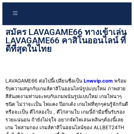
สมัคร LAVAGAME66 ทางเข้าเล่น
LAVAGAME66 คาสิโนออนไลน์ ที่
ดีที่สุดในไทย
LAVAGAME66 ต่อไปนี้เปลี่ยนชื่อเป็น
Lnwvip.com
พร้อม
รับความสนุกกับเกมส์คาสิโนออนไลน์รูปแบบใหม่ ภาพสวย
สีสันงดงามท่านจะพบกับเกมพนันรูปแบบใหม่ เกมไพ่นาๆ
ชนิด ไม่ว่าจะเป็น ไพ่แคง ป๊อกเด้ง เกมไพ่ที่ทุกๆคนรู้จักกันดี
หรือจะเป็น ตีไก่สองใบ , ตีไก่สามใบ เกมนี้ถ้ามือขึ้นรับรอง
รวยแน่นอน ถ้ายังไม่จุใจ อยากจัดไพ่เล่นเพลินๆต้องนี้เลย
เกม ไพ่สามกอง เกมส์คาสิโนออนไลน์ของ ALLBET24TH