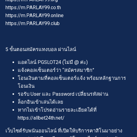
https://m.PARLAY99.co.th
https://m.PARLAY99.online
https://m.PARLAY99.club
5 ขั้นตอนสมัครแทงบอล ผ่านไลน์
แอดไลน์ PGSLOT24 (ไม่มี @ ค่ะ)
แจ้งคอลเซ็นเตอร์ว่า “สมัครสมาชิก”
โอนเงินตามที่คอลเซ็นเตอร์แจ้ง พร้อมหลักฐานการ
โอนเงิน
รอรับ User และ Password เปลี่ยนรหัสผ่าน
ล็อกอินเข้าเล่นได้เลย
หากไม่เข้าโปรดอ่านรายละเอียดได้ที่
https://allbet24th.net/
เว็บไซต์รับพนันออนไลน์ ที่เปิดให้บริการคาสิโนมาอย่าง