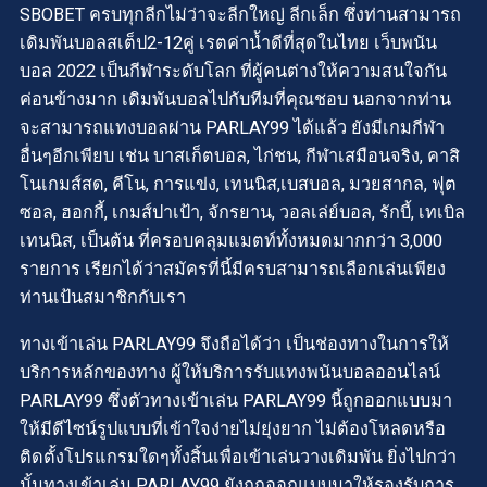
SBOBET ครบทุกลีกไม่ว่าจะลีกใหญ่ ลีกเล็ก ซึ่งท่านสามารถ
เดิมพันบอลสเต็ป2-12คู่ เรตค่าน้ำดีที่สุดในไทย เว็บพนัน
บอล 2022 เป็นกีฬาระดับโลก ที่ผู้คนต่างให้ความสนใจกัน
ค่อนข้างมาก เดิมพันบอลไปกับทีมที่คุณชอบ นอกจากท่าน
จะสามารถแทงบอลผ่าน PARLAY99 ได้แล้ว ยังมีเกมกีฬา
อื่นๆอีกเพียบ เช่น บาสเก็ตบอล, ไก่ชน, กีฬาเสมือนจริง, คาสิ
โนเกมส์สด, คีโน, การแข่ง, เทนนิส,เบสบอล, มวยสากล, ฟุต
ซอล, ฮอกกี้, เกมส์ปาเป้า, จักรยาน, วอลเล่ย์บอล, รักบี้, เทเบิล
เทนนิส, เป็นต้น ที่ครอบคลุมแมตท์ทั้งหมดมากกว่า 3,000
รายการ เรียกได้ว่าสมัครที่นี้มีครบสามารถเลือกเล่นเพียง
ท่านเป้นสมาชิกกับเรา
ทางเข้าเล่น PARLAY99 จึงถือได้ว่า เป็นช่องทางในการให้
บริการหลักของทาง ผู้ให้บริการรับแทงพนันบอลออนไลน์
PARLAY99 ซึ่งตัวทางเข้าเล่น PARLAY99 นี้ถูกออกแบบมา
ให้มีดีไซน์รูปแบบที่เข้าใจง่ายไม่ยุ่งยาก ไม่ต้องโหลดหรือ
ติดตั้งโปรแกรมใดๆทั้งสิ้นเพื่อเข้าเล่นวางเดิมพัน ยิ่งไปกว่า
นั้นทางเข้าเล่น PARLAY99 ยังถูกออกแบบมาให้รองรับการ