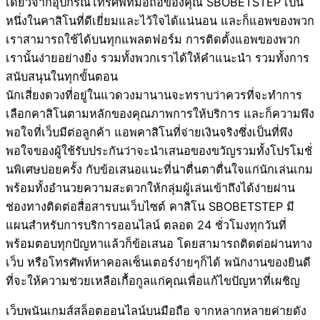
เดียวจากอุปกรณ์โทรศัพท์มือถือของคุณ SBOBETSTEP เป็น
หนึ่งในคาสิโนที่ดีเยี่ยมและไว้ใจได้แน่นอน และก็แอพของพวก
เราสามารถใช้ได้บนทุกแพลตฟอร์ม การติดตั้งแอพของพวก
เรานั้นง่ายอย่างยิ่ง รวมทั้งพวกเราได้ให้คำแนะนำ รวมทั้งการ
สนับสนุนในทุกขั้นตอน
นักเสี่ยงดวงที่อยู่ในแวดวงมานานจะทราบว่าควรที่จะทำการ
เลือกคาสิโนตามหลักของคุณภาพการให้บริการ และก็ความพึง
พอใจที่เว็บมีต่อลูกค้า แอพคาสิโนที่จ่ายเงินจริงซึ่งเป็นที่พึง
พอใจของผู้ใช้รับประกันว่าจะนำเสนอของขวัญรวมทั้งโปรโมชั่
นพิเศษบ่อยครั้ง กับข้อเสนอแนะที่น่าตื่นตาตื่นใจแก่นักเล่นเกม
พร้อมทั้งอำนวยความสะดวกให้กลุ่มผู้เล่นเข้าถึงได้ง่ายผ่าน
ช่องทางติดต่อสื่อสารบนเว็บไซต์ คาสิโน SBOBETSTEP มี
แผนสำหรับการบริการออนไลน์ ตลอด 24 ชั่วโมงทุกวันที่
พร้อมตอบทุกปัญหาแล้วก็ข้อเสนอ โดยสามารถติดต่อผ่านทาง
เว็บ หรือโทรศัพท์หาคอลเซ็นเตอร์ง่ายๆก็ได้ พนักงานของยินดี
ที่จะให้ความช่วยเหลือเกื้อกูลแก่คุณเพื่อแก้ไขปัญหาที่เผชิญ
เว็บพนันเกมส์สล็อตออนไลน์บนมือถือ จากหลากหลายค่ายดัง