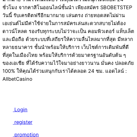
ชั่วโมง จากคาสิโนออนไลน์ชั้นนำ เพียงสมัคร SBOBETSTEP
วันนี้ รับเครดิตฟรีอีกมากมาย เล่นตรง ถ่ายทอดสดไม่ผ่าน
เอเย่นต์ไม่มีค่าใช้จ่ายในการสมัครเล่นสะดวกสบายไม่ต้อง
ดาวน์โหลด รองรับทุกระบบไม่ว่าจะเป็น คอมพิวเตอร์ แท็บเล็ต
และมือถือ ด้วยระบบที่เสถียรให้ความลื่นไหลมากที่สุด มีหลาก
หลายธนาคาร ชั้นนำพร้อมให้บริการ เว็บไชต์การเดิมพันที่ดี
ที่สุดในเมืองไทย พร้อมให้บริการด้วยมาตรฐานอันดับต้น ๆ
ของเอเชีย ที่ได้รับความไว้ใจมาอย่างยาวนาน มั่นคง ปลอดภัย
100% ให้คุณได้ร่วมสนุกกับเราได้ตลอด 24 ชม. แอดไลน์ :
AllbetCasino
Login
register
promotion