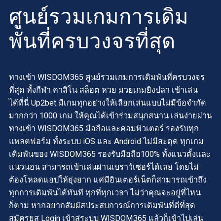
ศูนย์รวมเกมการเดิม
พันที่ครบวงจรที่สุด
ทางเข้า WISDOM365 ศูนย์รวมเกมการเดิมพันที่ครบวงจร
ที่สุด ทั้งกีฬา คาสิโน สล็อต หวย มวยเกมยิงปลา เข้าเล่น
ได้ที่นี่ Up2bet มีเกมทุกอย่างให้เลือกเล่นแบบไม่มีข้อจำกัด
มากกว่า 1000 เกม ให้คุณได้เข้าร่วมสนุกสนาน เล่นง่ายผ่าน
ทางเข้า WISDOM365 มือถือและคอมพิวเตอร์ รองรับทุก
แพลตฟอร์ม ทั้งระบบ iOS และ Android ไม่มีสะดุด ทุกเกม
เดิมพันของ WISDOM365 รองรับมือถือ100% ทั้งแนวตั้งและ
แนวนอน สามารถเข้าเล่นผ่านเบราว์เซอร์ได้เลย โดยไม่
ต้องโหลดแอปให้ยุ่งยาก แค่มีอินเตอร์เน็ตก็สามารถเข้าถึง
ทุกการเดิมพันได้ทันที ทุกที่ทุกเวลา ไม่ว่าคุณจะอยู่ที่ไหน
ก็ตาม หากอยากสัมผัสประสบการณ์การเดิมพันที่ดีที่สุด
สมัครยูส Login เข้าสู่ระบบ WISDOM365 แล้วก็เข้าไปเล่น