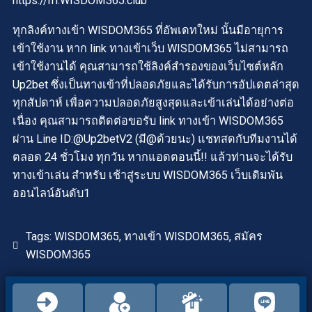
https://m.WISDOM365.club
ทุกลิงค์ทางเข้า WISDOM365 ที่อัพเดทใหม่ นั้นมีอายุการ
เข้าใช้งาน หาก link ทางเข้าเว็บ WISDOM365 ไม่สามารถ
เข้าใช้งานได้ คุณสามารถใช้ลิงค์สำรองของเว็บไซต์หลัก
Up2bet ซึ่งเป็นทางเข้าที่ปลอดภัยและได้รับการอัปเดตล่าสุด
ทุกสัปดาห์ เพื่อความปลอดภัยสูงสุดและเข้าเล่นได้อย่างต่อ
เนื่อง คุณสามารถติดต่อขอรับ link ทางเข้า WISDOM365
ผ่าน Line ID:@Up2betV2 (มี@ด้วยนะ) แชทสดกับทีมงานได้
ตลอด 24 ชั่วโมง ทุกวัน หากแอดตอนนี้!! แล้วท่านจะได้รับ
ทางเข้าเล่น สำหรับ เช้าสู่ระบบ WISDOM365 เว็บเดิมพัน
ออนไลน์อันดับ1
Tags:
WISDOM365
,
ทางเข้า WISDOM365
,
สมัคร
WISDOM365