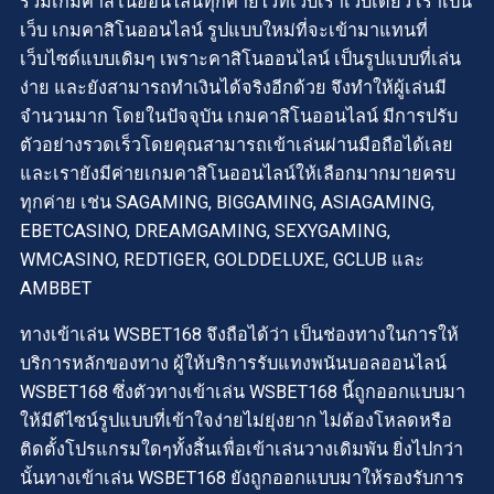
รวมเกมคาสิโนออนไลน์ทุกค่ายไว้ที่เว็บเราเว็บเดียว เราเป็น
เว็บ เกมคาสิโนออนไลน์ รูปแบบใหม่ที่จะเข้ามาแทนที่
เว็บไซต์แบบเดิมๆ เพราะคาสิโนออนไลน์ เป็นรูปแบบที่เล่น
ง่าย และยังสามารถทำเงินได้จริงอีกด้วย จึงทำให้ผู้เล่นมี
จำนวนมาก โดยในปัจจุบัน เกมคาสิโนออนไลน์ มีการปรับ
ตัวอย่างรวดเร็วโดยคุณสามารถเข้าเล่นผ่านมือถือได้เลย
และเรายังมีค่ายเกมคาสิโนออนไลน์ให้เลือกมากมายครบ
ทุกค่าย เช่น SAGAMING, BIGGAMING, ASIAGAMING,
EBETCASINO, DREAMGAMING, SEXYGAMING,
WMCASINO, REDTIGER, GOLDDELUXE, GCLUB และ
AMBBET
ทางเข้าเล่น WSBET168 จึงถือได้ว่า เป็นช่องทางในการให้
บริการหลักของทาง ผู้ให้บริการรับแทงพนันบอลออนไลน์
WSBET168 ซึ่งตัวทางเข้าเล่น WSBET168 นี้ถูกออกแบบมา
ให้มีดีไซน์รูปแบบที่เข้าใจง่ายไม่ยุ่งยาก ไม่ต้องโหลดหรือ
ติดตั้งโปรแกรมใดๆทั้งสิ้นเพื่อเข้าเล่นวางเดิมพัน ยิ่งไปกว่า
นั้นทางเข้าเล่น WSBET168 ยังถูกออกแบบมาให้รองรับการ