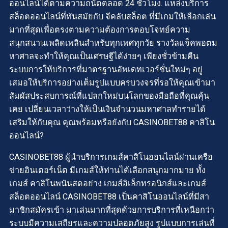
ออนไลน์ได้ตามความถนัดตลอด 24 ชั่วโมง. แหล่งบริการ
สล็อตออนไลน์ที่ทันสมัยกับ จีคลับสล็อต ที่มีเกมให้เลือกเล่น
มากที่สุดเพื่อตรงตามความต้องการตอบโจทย์ความ
สนุกสนานเพลิดเพลินสำหรับทุกเพศทุกวัย รางวัลแจ็คพอตม
หาศาลจะทำให้คุณเป็นเศรษฐีได้ง่ายๆ เพียงชั่วข้ามคืน
ระบบการให้บริการที่มาตรฐานอัพเดทเวอร์ชั่นใหม่ๆ อยู่
เสมอให้บริการอย่างเต็มรูปแบบครบวงจรที่รอให้คุณเข้ามา
สัมผัสประสบการณ์ที่แปลกใหม่บนโลกของมือถือที่คุณคุ้น
เคย เปลี่ยนเวลาว่างให้เป็นเงินจำนวนมหาศาลทำรายได้
เสริมให้กับคุณ คุณพร้อมหรือยังกับ CASINOBET88 คาสิโน
ออนไลน์?
CASINOBET88 ผู้นำบริการเกมส์คาสิโนออนไลน์ผ่านเครือ
ข่ายอินเตอร์เน็ต มีเกมส์ให้ท่านได้เลือกสนุกมากมาย ทั้ง
เกมส์ คาสิโนพนันสดอย่าง เกมส์อิเล็กทรอนิกส์และเกมส์
สล็อตออนไลน์ CASINOBET88 เป็นคาสิโนออนไลน์ที่มีสา
มาชิกสมัครเข้า มาเล่นมากที่สุดด้วยการบริการที่เหนือกว่า
ระบบมีความเสถียรและความปลอดภัยสูง รูปแบบการเล่นที่