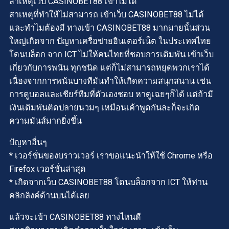
สาเหตุเว็บ CASINOBET88 เข้าไม่ได้
สาเหตุที่ทำให้ไม่สามารถ เข้าเว็บ CASINOBET88 ไม่ได้
และทำไมต้องมี ทางเข้า CASINOBET88 มากมายนั้นส่วน
ใหญ่เกิดจาก ปัญหาเครื่อข่ายอินเตอร์เน็ต ในประเทศไทย
โดนบล็อก จาก ICT ไม่ให้คนไทยที่ชอบการเดิมพัน เข้าเว็บ
เกี่ยวกับการพนัน ทุกชนิด แต่ก็ไม่สามารถหยุดพวกเราได้
เนื่องจากการพนันบางทีมันทำให้เกิดความสนุกสนาน เช่น
การดูบอลและเชียร์ทีมที่ตัวเองชอบ หาดูเฉยๆก็ได้ แต่ถ้ามี
เงินเดิมพันติดปลายนวมๆ เหมือนเค้าพูดกันละก็จะเกิด
ความมันส์มากยิ่งขึ้น
ปัญหาอื่นๆ
* เวอร์ชั่นของบราวเวอร์ เราขอแนะนำให้ใช้ Chrome หรือ
Firefox เวอร์ชั่นล่าสุด
* เกิดจากเว็บ CASINOBET88 โดนบล็อกจาก ICT ให้ท่าน
คลิกลิงค์ด้านบนได้เลย
แล้วจะเข้า CASINOBET88 ทางไหนดี