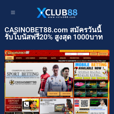
CASINOBET88.com สมัครวันนี้
รับโบนัสฟรี20% สูงสุด 1000บาท