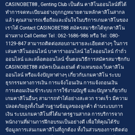
CASINOBET88 , Genting Club เป็นต้น คาสิโนออนไลน์ที่ได้
ทำการจดทะเบียนอย่างถูกกฏหมายตามหลักคาสิโนสากล
แล้ว คุณสามารถเชื่อถือและมั่นใจในบริการเกมคาสิโนของ
เราได้ Contact CASINOBET88 สมัครสมาชิกได้ทุกคาสิโน
ผ่านทาง Call Center Tel : 062-1686-986 หรือ Tel : 080-
1129-847 สามารถติดต่อสอบถามรายละเอียดต่างๆ ในการ
เล่นคาสิโนออนไลน์ บาคาร่าออนไลน์ ไฮโลออนไลน์ กำถั่ว
ออนไลน์ และสล็อตออนไลน์ ขั้นตอนวิธีการสมัครสมาชิกกับ
CASINOBET88 สมัครเป็นเอเย่นต์ ตัวแทนของเว็บคาสิโน
ออนไลน์ หรือแจ้งปัญหาต่างๆ เกี่ยวกับเกมคาสิโน ระบบ
ธุรกรรมทางการเงิน การแจ้งโอนเงิน การแจ้งถอนเงิน
การเตอมเงินเข้าระบบ การใช้งานบัญชี และปัญหาเกี่ยวกับ
เกมคาสิโนอื่นๆ สามารถทำได้อย่างสะดวก รวดเร็ว มีความ
ปลอดภัยสูงทั้งในด้านฐานข้อมูลของลูกค้า ด้านระบบการ
เงิน ระบบเกมคาสิโนที่ได้มาตรฐานสากล การบริการจาก
พนักงานที่ผ่านการฝึกอบรมเป็นอย่างดี เพื่อให้คุณได้รับ
ข้อมูลการเล่นเกมคาสิโนที่ถูกต้อง ทั้งในส่วนของการติดต่อ