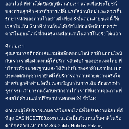
ออนไลน์ ที่ท่านได้เปิดบัญชีเล่นกับเรา และเพื่อประโยชน์
ของท่านลูกค้า ควรทำการเปลี่ยนรหัสผ่านใหม่ และควรเก็บ
รักษารหัสของท่านไว้อย่างดี เพียง 3 ขั้นตอนง่ายๆแค่นี้ ใช้
เวลาไม่เกิน 5 นาที ท่านก็จะได้เข้าไปท่อง จีคลับ บาคาร่า
คาสิโนออนไลน์ ที่สมจริง เหมือนเล่นในคาสิโนจริง ได้แล้ว
ติดต่อเรา
คุณสามารถติดต่อเล่นเกมส์สล๊อตออนไลน์ คาสิโนออนไลน์
กับเรา เราคือตัวแทนผู้ให้บริการอันดับ1 ของประเทศไทย ที่
บริการด้วยมาตรฐานและได้รับใบรับรองคาสิโนจาปอยเปต
ประเทศกัมพูชา เรายินดีให้บริการทุกท่านด้วยความจริงใจ
สำหรับลูกค้าท่านใดที่ประสบปัญหาในการเดิม ต้องการทำ
ธุรกรรม สามารถแจ้งกับพนักงานได้ เรามีทีมงานคุณภาพที่
คอยให้คำแนะนำปรึกษาท่านตลอด 24 ชั่วโมง
ตัวแทนผู้ให้บริการเกมคาสิโนออนไลน์ที่ได้รับความนิยมที่ดี
ที่สุด CASINOBET88.com และยังเป็นตัวแทนเว็บคาสิโนชื่อ
ดังอีกหลายแห่ง อย่างเช่น Gclub, Holiday Palace,