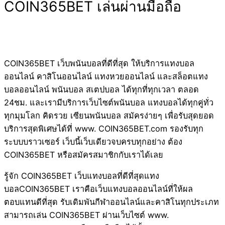
COIN365BET เล่นผ่านมือถือ
COIN365BET เว็บพนันบอลที่ดีที่สุด ให้บริการแทงบอล
ออนไลน์ คาสิโนออนไลน์ แทงหวยออนไลน์ และสล็อตแทง
บอลออนไลน์ พนันบอล สเตปบอล ได้ทุกที่ทุกเวลา ตลอด
24ชม. และเรามีบริการเว็บไซต์พนันบอล แทงบอลได้ทุกคู่ทั่ว
ทุกมุมโลก คิดรวย เซียนพนันบอล สมัครง่ายๆ เพื่อรับสุดยอด
บริการสุดพิเศษได้ที่ www. COIN365BET.com รองรับทุก
ระบบบราวเซอร์ เว็บนี้เว็บเดียวจบครบทุกอย่าง ต้อง
COIN365BET หรือสมัครสมาชิกกับเราได้เลย
รู้จัก COIN365BET เว็บแทงบอลที่ดีที่สุดแทง
บอลCOIN365BET เราคือเว็บแทงบอลออนไลน์ที่ให้ผล
ตอบแทนดีที่สุด รับเดิมพันกีฬาออนไลน์และคาสิโนทุกประเภท
สามารถเล่น COIN365BET ผ่านเว็บไซต์ www.