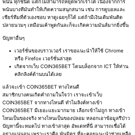
พนัน ทุกชนิด แต่ก็ไม่สามารถหยุดพวกเราได้ เนื่องจากการ
พนันบางทีมันทำให้เกิดความสนุกสนาน เช่น การดูบอลและ
เชียร์ทีมที่ตัวเองชอบ หาดูเฉยๆก็ได้ แต่ถ้ามีเงินเดิมพันติด
ปลายนวมๆ เหมือนเค้าพูดกันละก็จะเกิดความมันส์มากยิ่งขึ้น
ปัญหาอื่นๆ
เวอร์ชั่นของบราวเวอร์ เราขอแนะนำให้ใช้ Chrome
หรือ Firefox เวอร์ชั่นล่าสุด
เกิดจากเว็บ COIN365BET โดนบล็อกจาก ICT ให้ท่าน
คลิกลิงค์ด้านบนได้เลย
แล้วจะเข้า COIN365BET ทางไหนดี
สมาชิกบางคนเกิดคำถามในใจว่า เราจะเข้าเว็บ
COIN365BET จากทางไหนดี ทำไมลิงค์ทางเข้า
COIN365BET มีเยอะแยะมากมาย เลือกเข้าไม่ถูก ทางเข้า
ไหนเป็นของจริง ทางไหนเป็นของปลอม หลอกเอาข้อมูลรึป่าว
ปัญหานี้จะหมดไป ทางเข้าล่าสุด อัพเดทที่นี่ สามารถเชื่อได้
อย่างแน่นอน เพราะเราคือ พันมิตร ที่จะคอยแนะนำช่วยเหลือ