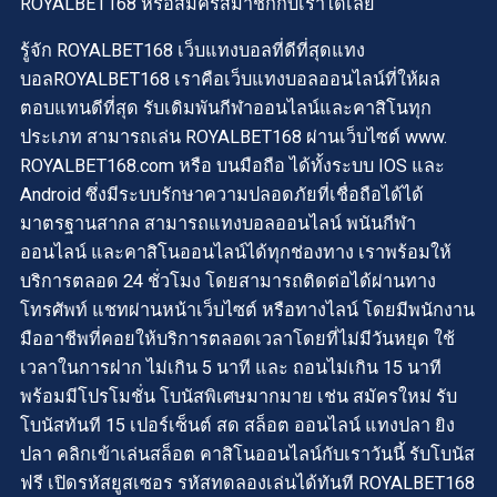
ROYALBET168 หรือสมัครสมาชิกกับเราได้เลย
รู้จัก ROYALBET168 เว็บแทงบอลที่ดีที่สุดแทง
บอลROYALBET168 เราคือเว็บแทงบอลออนไลน์ที่ให้ผล
ตอบแทนดีที่สุด รับเดิมพันกีฬาออนไลน์และคาสิโนทุก
ประเภท สามารถเล่น ROYALBET168 ผ่านเว็บไซต์ www.
ROYALBET168.com หรือ บนมือถือ ได้ทั้งระบบ IOS และ
Android ซึ่งมีระบบรักษาความปลอดภัยที่เชื่อถือได้ได้
มาตรฐานสากล สามารถแทงบอลออนไลน์ พนันกีฬา
ออนไลน์ และคาสิโนออนไลน์ได้ทุกช่องทาง เราพร้อมให้
บริการตลอด 24 ชั่วโมง โดยสามารถติดต่อได้ผ่านทาง
โทรศัพท์ แชทผ่านหน้าเว็บไซต์ หรือทางไลน์ โดยมีพนักงาน
มืออาชีพที่คอยให้บริการตลอดเวลาโดยที่ไม่มีวันหยุด ใช้
เวลาในการฝาก ไม่เกิน 5 นาที และ ถอนไม่เกิน 15 นาที
พร้อมมีโปรโมชั่น โบนัสพิเศษมากมาย เช่น สมัครใหม่ รับ
โบนัสทันที 15 เปอร์เซ็นต์ สด สล็อต ออนไลน์ แทงปลา ยิง
ปลา คลิกเข้าเล่นสล็อต คาสิโนออนไลน์กับเราวันนี้ รับโบนัส
ฟรี เปิดรหัสยูสเซอร รหัสทดลองเล่นได้ทันที ROYALBET168