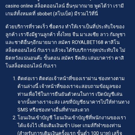
casino online สล็อตออนไลน์ อื่นๆมากมาย พูดได้ว่า เรามี
เกมส์ทั้งหมดที่ sbobet (สโบเบ็ต) มีรวมไว้ที่นี่
ด้วยบริการที่รวดเร็ว ซื่อตรง ทำให้เราเป็นที่ประทับใจของ
ลูกค้า เราจึงมีฐานลูกค้า ทั้งไทย จีน มาเลเซีย ลาว กัมพูชา
และชาติอื่นๆอีกมายมาก สมัคร ROYALBET168 คาสิโน
สล็อตออนไลน์ กับเรา แล้วจะได้รับบริการสุดประทับใจ ไม่
ผิดหวังแน่นอนค๊ะ ขั้นตอน สมัคร จีคลับ เล่นบาคาร่า คาสิ
โนสล็อตออนไลน์ กับเรา
ติดต่อเรา ติดต่อเจ้าหน้าที่ของเราผ่าน ช่องทางตาม
ด้านล่างนี้ เจ้าหน้าที่ของเราจะสอบถามข้อมูลของ
ท่านเพื่อใช้ในการยืนยันตัวตนในการ เปิดบัญชีเล่น
จากนั้นทางเราจะส่ง เลขที่บัญชีธนาคารไปให้ท่านทาง
SMS หรือช่องทางอื่นที่ท่านสะดวก
โอนเงินเข้าบัญชี โอนเงินเข้าบัญชีที่พนักงานของเรา
ได้แจ้งไว้ เพื่อเติมเงินเข้า User เกมส์กีฬาของท่าน
(สำหรับการเติมเงินครั้งแรก ขั้นต่ำ 100 บาท) เสร็จ