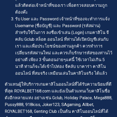
แล้วติดต่อเจ้าหน้าที่ของเรา เพื่อตรวจสอบความถูก
ต้องค๊ะ
รับ User และ Password เจ้าหน้าที่ของจะทำการแจ้ง
Username (ชื่อบัญชี) และ Password (รหัสผ่าน)
สำหรับใช้ในการ ลงชื่อเข้าเล่น (Login) เกมคาสิโน จี
คลับ Gclub สล็อต ออนไลน์ ที่ท่านได้เปิดบัญชีเล่นกับ
เรา และเพื่อประโยชน์ของท่านลูกค้า ควรทำการ
เปลี่ยนรหัสผ่านใหม่ และควรเก็บรักษารหัสของท่านไว้
อย่างดี เพียง 3 ขั้นตอนง่ายๆแค่นี้ ใช้เวลาไม่เกิน 5
นาที ท่านก็จะได้เข้าไปท่อง จีคลับ บาคาร่า คาสิโน
ออนไลน์ ที่สมจริง เหมือนเล่นในคาสิโนจริง ได้แล้ว
ตัวแทนผู้ให้บริการเกมคาสิโนออนไลน์ที่ได้รับความนิยมที่ดี
ที่สุด ROYALBET168.com และยังเป็นตัวแทนเว็บคาสิโนชื่อ
ดังอีกหลายแห่ง อย่างเช่น Gclub, Holiday Palace, Mega888,
Pussy888, 918kiss, Joker123, SAgaming, Allbet,
ROYALBET168, Genting Club เป็นต้น คาสิโนออนไลน์ที่ได้