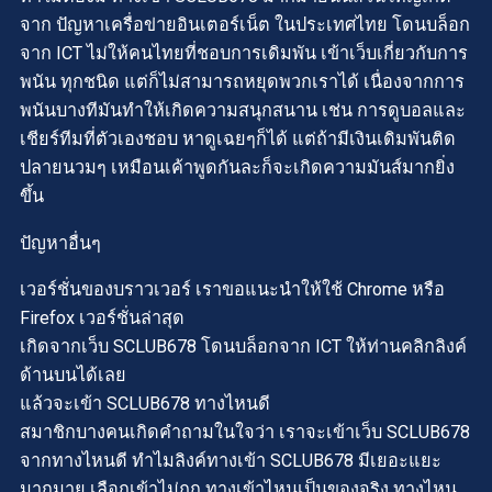
จาก ปัญหาเครื่อข่ายอินเตอร์เน็ต ในประเทศไทย โดนบล็อก
จาก ICT ไม่ให้คนไทยที่ชอบการเดิมพัน เข้าเว็บเกี่ยวกับการ
พนัน ทุกชนิด แต่ก็ไม่สามารถหยุดพวกเราได้ เนื่องจากการ
พนันบางทีมันทำให้เกิดความสนุกสนาน เช่น การดูบอลและ
เชียร์ทีมที่ตัวเองชอบ หาดูเฉยๆก็ได้ แต่ถ้ามีเงินเดิมพันติด
ปลายนวมๆ เหมือนเค้าพูดกันละก็จะเกิดความมันส์มากยิ่ง
ขึ้น
ปัญหาอื่นๆ
เวอร์ชั่นของบราวเวอร์ เราขอแนะนำให้ใช้ Chrome หรือ
Firefox เวอร์ชั่นล่าสุด
เกิดจากเว็บ SCLUB678 โดนบล็อกจาก ICT ให้ท่านคลิกลิงค์
ด้านบนได้เลย
แล้วจะเข้า SCLUB678 ทางไหนดี
สมาชิกบางคนเกิดคำถามในใจว่า เราจะเข้าเว็บ SCLUB678
จากทางไหนดี ทำไมลิงค์ทางเข้า SCLUB678 มีเยอะแยะ
มากมาย เลือกเข้าไม่ถูก ทางเข้าไหนเป็นของจริง ทางไหน