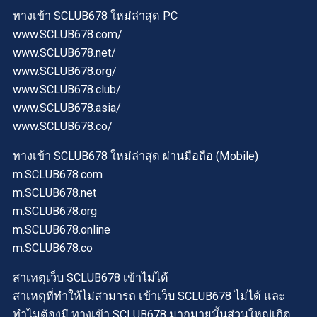
ทางเข้า SCLUB678 ใหม่ล่าสุด PC
www.SCLUB678.com/
www.SCLUB678.net/
www.SCLUB678.org/
www.SCLUB678.club/
www.SCLUB678.asia/
www.SCLUB678.co/
ทางเข้า SCLUB678 ใหม่ล่าสุด ผ่านมือถือ (Mobile)
m.SCLUB678.com
m.SCLUB678.net
m.SCLUB678.org
m.SCLUB678.online
m.SCLUB678.co
สาเหตุเว็บ SCLUB678 เข้าไม่ได้
สาเหตุที่ทำให้ไม่สามารถ เข้าเว็บ SCLUB678 ไม่ได้ และ
ทำไมต้องมี ทางเข้า SCLUB678 มากมายนั้นส่วนใหญ่เกิด