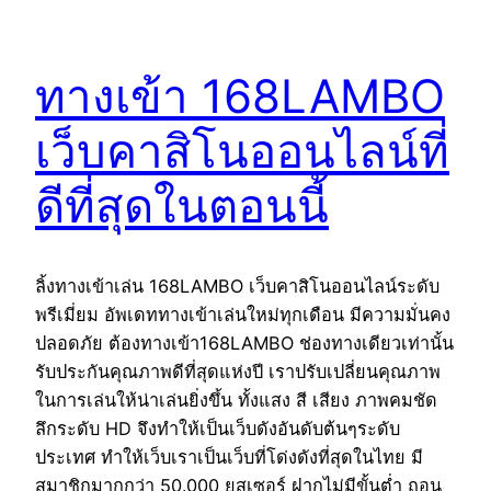
ทางเข้า 168LAMBO
เว็บคาสิโนออนไลน์ที่
ดีที่สุดในตอนนี้
ลิ้งทางเข้าเล่น 168LAMBO เว็บคาสิโนออนไลน์ระดับ
พรีเมี่ยม อัพเดททางเข้าเล่นใหม่ทุกเดือน มีความมั่นคง
ปลอดภัย ต้องทางเข้า168LAMBO ช่องทางเดียวเท่านั้น
รับประกันคุณภาพดีที่สุดแห่งปี เราปรับเปลี่ยนคุณภาพ
ในการเล่นให้น่าเล่นยิ่งขึ้น ทั้งแสง สี เสียง ภาพคมชัด
ลึกระดับ HD จึงทำให้เป็นเว็บดังอันดับต้นๆระดับ
ประเทศ ทำให้เว็บเราเป็นเว็บที่โด่งดังที่สุดในไทย มี
สมาชิกมากกว่า 50.000 ยูสเซอร์ ฝากไม่มีขั้นต่ำ ถอน