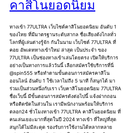
คาสิโนยอดนิยม
ทางเข้า 77ULTRA เว็บไซต์คาสิโนยอดนิยม อันดับ 1
ของไทย ที่มีมาตรฐานระดับสากล ชื่อเสียงดังไกลทั่ว
โลกที่ผู้เล่นต่างรู้จัก กันในนาม เว็บไซต์ 77ULTRA ที่
คอย อัพเดททางเข้าใหม่ ล่าสุด เป็นประจำ ของ
77ULTRA เป็นช่องทางเข้าเล่นโดยตรง เปิดให้บริการ
อย่างเป็นทางการแล้ววันนี้ เลือกสมัครใช้บริการที่นี่
@spin555 หรือทำตามขั้นตอนการสมัครคาสิโน
ออนไลน์ อันดับ 1 ใช้เวลาไม่ถึง 5 นาที ก็สนุกได้ มา
ร่วมเป็นส่วนหนึ่งกับเรา เว็บคาสิโนยอดนิยม 77ULTRA
ชื่อเว็บนี้ มีขั้นตอนการสมัครดังต่อไปนี้ แจ้งฝากถอน
หรือติดขัดในส่วนใน เรามีพนักงานพร้อมให้บริการ
ตลอก24 ชั่วโมงทางเข้า 77ULTRA คาสิโนยอดนิยม ที่
คนเล่นเยอะมากที่สุดในปี 2024 ทางเข้า ที่ใหญ่ที่สุด
สนุกได้ไม่มีสะดุด รองรับการใช้งานได้หลากหลาย