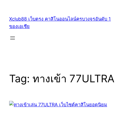
Xclub88 เว็บตรง คาสิโนออนไลน์ครบวงจรอันดับ 1
ของเอเชีย
Tag:
ทางเข้า 77ULTRA