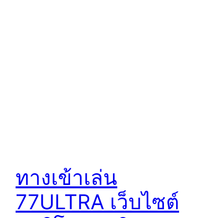
ทางเข้าเล่น
77ULTRA เว็บไซต์