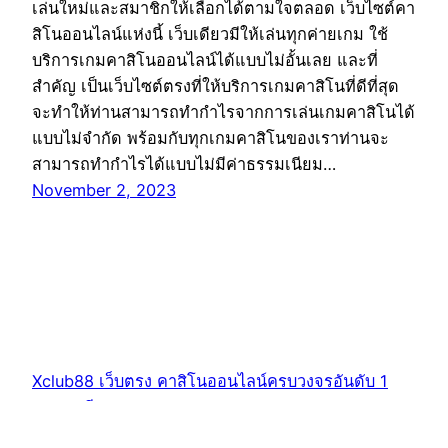
เล่นใหม่และสมาชิกให้เลือกได้ตามใจตลอด เว็บไซต์คา
สิโนออนไลน์แห่งนี้ เว็บเดียวมีให้เล่นทุกค่ายเกม ใช้
บริการเกมคาสิโนออนไลน์ได้แบบไม่อั้นเลย และที่
สำคัญ เป็นเว็บไซต์ตรงที่ให้บริการเกมคาสิโนที่ดีที่สุด
จะทำให้ท่านสามารถทำกำไรจากการเล่นเกมคาสิโนได้
แบบไม่จำกัด พร้อมกับทุกเกมคาสิโนของเราท่านจะ
สามารถทำกำไรได้แบบไม่มีค่าธรรมเนียม…
November 2, 2023
Xclub88 เว็บตรง คาสิโนออนไลน์ครบวงจรอันดับ 1
ของเอเชีย