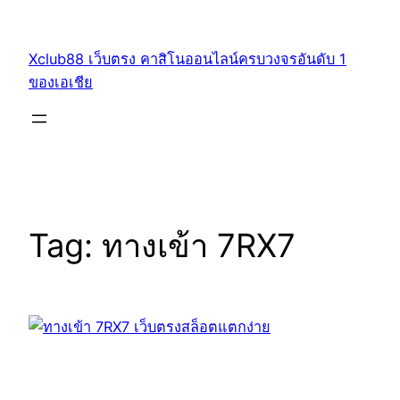
Xclub88 เว็บตรง คาสิโนออนไลน์ครบวงจรอันดับ 1
ของเอเชีย
Tag:
ทางเข้า 7RX7