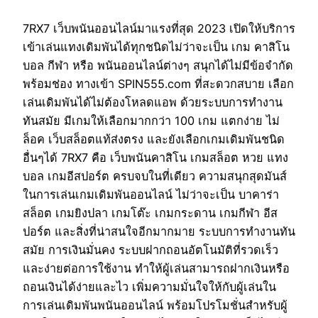
7RX7 เว็บพนันออนไลน์มาแรงที่สุด 2023 เปิดให้บริการ
เข้าเล่นแทงเดิมพันได้ทุกชนิดไม่ว่าจะเป็น เกม คาสิโน
บอล กีฬา หรือ พนันออนไลน์ต่างๆ สนุกได้ไม่มีข้อจำกัด
พร้อมช่อง ทางเข้า SPIN555.com ที่สะดวกสบาย เลือก
เล่นเดิมพันได้ไม่ต้องโหลดแอพ ด้วยระบบการทำงาน
ทันสมัย มีเกมให้เลือกมากกว่า 100 เกม แตกง่าย ไม่
ล็อค เว็บสล็อตแท้ส่งตรง และยังเลือกเกมเดิมพันชนิด
อื่นๆได้ 7RX7 คือ เว็บพนันคาสิโน เกมสล็อต หวย แทง
บอล เกมอีสปอร์ต ครบจบในที่เดียว ความสนุกสุดมันส์
ในการเล่นเกมเดิมพันออนไลน์ ไม่ว่าจะเป็น บาคาร่า
สล็อต เกมยิงปลา เกมโต๊ะ เกมกระดาน เกมกีฬา อีส
ปอร์ต และสิ่งที่น่าสนใจอีกมากมาย ระบบการทำงานทัน
สมัย การเงินมั่นคง ระบบฝากถอนอัตโนมัติที่รวดเร็ว
และง่ายต่อการใช้งาน ทำให้ผู้เล่นสามารถฝากเงินหรือ
ถอนเงินได้ง่ายและไว เพิ่มความมั่นใจให้กับผู้เล่นใน
การเล่นเดิมพันพนันออนไลน์ พร้อมโปรโมชั่นสำหรับผู้