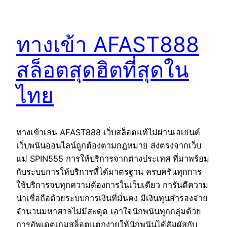
ทางเข้า AFAST888
สล็อตสุดฮิตที่สุดใน
ไทย
ทางเข้าเล่น AFAST888 เว็บสล็อตแท้ไม่ผ่านเอเย่นต์
เว็บพนันออนไลน์ถูกต้องตามกฎหมาย ส่งตรงจากเว็บ
แม่ SPIN555 การให้บริการจากต่างประเทศ ที่มาพร้อม
กับระบบการให้บริการที่ได้มาตรฐาน ครบครันทุกการ
ใช้บริการจบทุกความต้องการในเว็บเดียว การันตีความ
น่าเชื่อถือด้วยระบบการเงินที่มั่นคง มีเงินทุนสำรองจ่าย
จำนวนมหาศาลไม่มีสะดุด เอาใจนักพนันทุกกลุ่มด้วย
การอัพเดตเกมสล็อตแตกง่ายให้นักพนันได้สัมผัสกับ