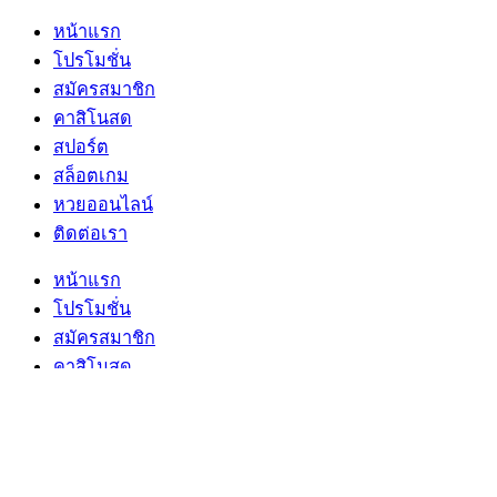
หน้าแรก
โปรโมชั่น
สมัครสมาชิก
คาสิโนสด
สปอร์ต
สล็อตเกม
หวยออนไลน์
ติดต่อเรา
หน้าแรก
โปรโมชั่น
สมัครสมาชิก
คาสิโนสด
สปอร์ต
สล็อตเกม
หวยออนไลน์
ติดต่อเรา