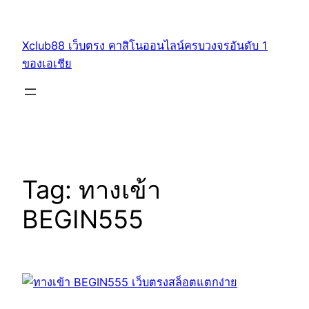
Skip
to
Xclub88 เว็บตรง คาสิโนออนไลน์ครบวงจรอันดับ 1
content
ของเอเชีย
Tag:
ทางเข้า
BEGIN555