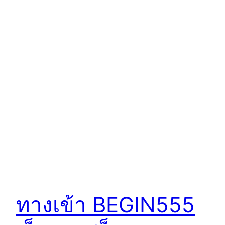
ทางเข้า BEGIN555