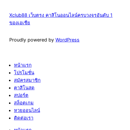
Xclub88 เว็บตรง คาสิโนออนไลน์ครบวงจรอันดับ 1
ของเอเชีย
Proudly powered by
WordPress
หน้าแรก
โปรโมชั่น
สมัครสมาชิก
คาสิโนสด
สปอร์ต
สล็อตเกม
หวยออนไลน์
ติดต่อเรา