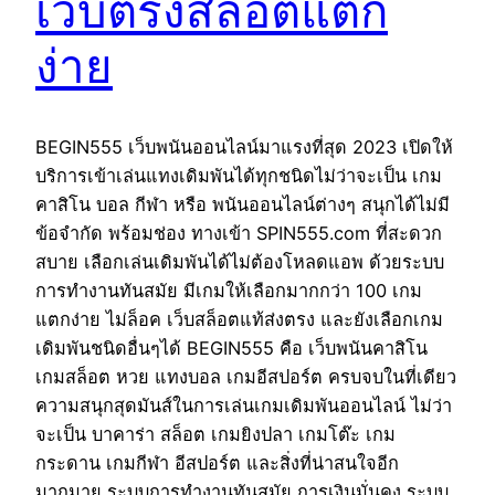
เว็บตรงสล็อตแตก
ง่าย
BEGIN555 เว็บพนันออนไลน์มาแรงที่สุด 2023 เปิดให้
บริการเข้าเล่นแทงเดิมพันได้ทุกชนิดไม่ว่าจะเป็น เกม
คาสิโน บอล กีฬา หรือ พนันออนไลน์ต่างๆ สนุกได้ไม่มี
ข้อจำกัด พร้อมช่อง ทางเข้า SPIN555.com ที่สะดวก
สบาย เลือกเล่นเดิมพันได้ไม่ต้องโหลดแอพ ด้วยระบบ
การทำงานทันสมัย มีเกมให้เลือกมากกว่า 100 เกม
แตกง่าย ไม่ล็อค เว็บสล็อตแท้ส่งตรง และยังเลือกเกม
เดิมพันชนิดอื่นๆได้ BEGIN555 คือ เว็บพนันคาสิโน
เกมสล็อต หวย แทงบอล เกมอีสปอร์ต ครบจบในที่เดียว
ความสนุกสุดมันส์ในการเล่นเกมเดิมพันออนไลน์ ไม่ว่า
จะเป็น บาคาร่า สล็อต เกมยิงปลา เกมโต๊ะ เกม
กระดาน เกมกีฬา อีสปอร์ต และสิ่งที่น่าสนใจอีก
มากมาย ระบบการทำงานทันสมัย การเงินมั่นคง ระบบ