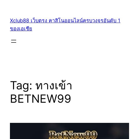
Xclub88 เว็บตรง คาสิโนออนไลน์ครบวงจรอันดับ 1
ของเอเชีย
Tag:
ทางเข้า
BETNEW99