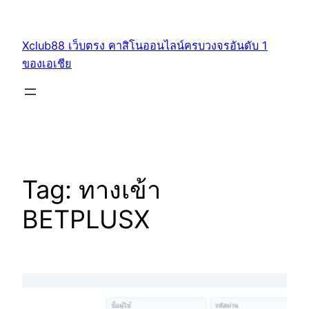
Xclub88 เว็บตรง คาสิโนออนไลน์ครบวงจรอันดับ 1
ของเอเชีย
Tag:
ทางเข้า
BETPLUSX