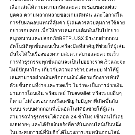
เลือกเล่นได้ตามความถนัดและความชอบของแต่ละ
บุคคล ความหลากหลายของเกมเดิมพัน และโอกาสใน
การรับผลตอบแทนที่คุ้มค่า ผู้เล่นควรควบคุมการใช้จ่าย
อย่างรอบคอบ เพื่อให้การเล่นเกมเดิมพันเป็นไปอย่าง
สนุกสนานและปลอดภัยBETPLUSX มีระบบฝากถอน
อัตโนมัติทุกขั้นตอนเป็นเครื่องมือที่สำคัญที่ช่วยให้ผู้เล่น
มั่นใจได้ในเรื่องของความสะดวกสบายและความเร็ว
การทำธุรกรรมทุกขั้นตอนจะเป็นไปอย่างรวดเร็วและจะ
ไม่มีปัญหาใดๆ เกี่ยวกับความล่าช้าของระบบ ทำให้ผู้
เล่นสามารถฝากเงินหรือถอนเงินได้ตามต้องการทันที
ด้วยขั้นตอนที่ง่ายและรวดเร็ว ไม่ว่าจะเป็นการฝากเงิน
ผ่านการโอนเงิน พร้อมเพย์ Truewallet หรือระบบอื่นๆ
ก็ตาม ไม่ต้องรอนานหรือเผชิญกับปัญหาที่เกิดขึ้นกับ
ระบบ ระบบฝากถอนที่เป็นอัตโนมัติยังช่วยให้ผู้เล่น
สามารถทำธุรกรรมได้ตลอด 24 ชั่วโมง เข้าเล่นได้เลย
แบบง่ายๆ และได้รับเงินจริงที่คาสิโนออนไลน์เป็นหนึ่ง
ในประสบการณ์ที่นับถือได้ในวงการเกมพนันออนไลน์