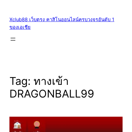
Xclub88 เว็บตรง คาสิโนออนไลน์ครบวงจรอันดับ 1
ของเอเชีย
Tag:
ทางเข้า
DRAGONBALL99