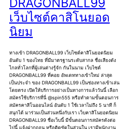
DRAGONBALL99
เว็บไซต์คาสิโนยอด
นิยม
ทางเข้า DRAGONBALL99 เว็บไซต์คาสิโนยอดนิยม
อันดับ 1 ของไทย ที่มีมาตรฐานระดับสากล ชื่อเสียงดัง
ไกลทั่วโลกที่ผู้เล่นต่างรู้จัก กันในนาม เว็บไซต์
DRAGONBALL99 ที่คอย อัพเดททางเข้าใหม่ ล่าสุด
เป็นประจำ ของ DRAGONBALL99 เป็นช่องทางเข้าเล่น
โดยตรง เปิดให้บริการอย่างเป็นทางการแล้ววันนี้ เลือก
สมัครใช้บริการที่นี่ @spin555 หรือทำตามขั้นตอนการ
สมัครคาสิโนออนไลน์ อันดับ 1 ใช้เวลาไม่ถึง 5 นาที ก็
สนุกได้ มาร่วมเป็นส่วนหนึ่งกับเรา เว็บคาสิโนยอดนิยม
DRAGONBALL99 ชื่อเว็บนี้ มีขั้นตอนการสมัครดังต่อ
ไปนี้ แจ้งฝากถอน หรือติดขัดในส่วนใน เรามีพนักงาน