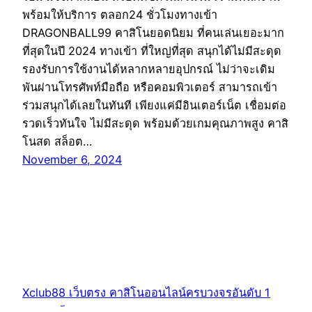
พร้อมให้บริการ ตลอก24 ชั่วโมงทางเข้า
DRAGONBALL99 คาสิโนยอดนิยม ที่คนเล่นเยอะมาก
ที่สุดในปี 2024 ทางเข้า ที่ใหญ่ที่สุด สนุกได้ไม่มีสะดุด
รองรับการใช้งานได้หลากหลายอุปกรณ์ ไม่ว่าจะเดิม
พันผ่านโทรศัพท์มือถือ หรือคอมพิวเตอร์ สามารถเข้า
ร่วมสนุกได้เลยในทันที เพียงแค่มีอินเตอร์เน็ต เชื่อมต่อ
รวดเร็วทันใจ ไม่มีสะดุด พร้อมด้วยเกมคุณภาพสูง คาสิ
โนสด สล็อต…
November 6, 2024
Xclub88 เว็บตรง คาสิโนออนไลน์ครบวงจรอันดับ 1
ของเอเชีย