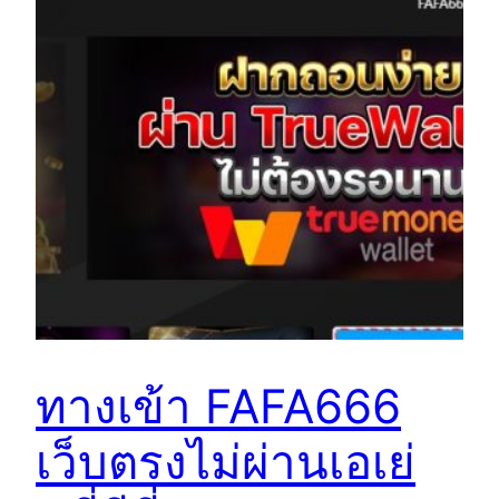
ทางเข้า FAFA666
เว็บตรงไม่ผ่านเอเย่