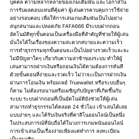
บุคคล ความหลากหลายของเกมเดิมพัน และโอกาสใน
การรับผลตอบแทนที่คุ้มค่า ผู้เล่นควรควบคุมการใช้จ่าย
อย่างรอบคอบ เพื่อให้การเล่นเกมเดิมพันเป็นไปอย่าง
สนุกสนานและปลอดภัย FAFA666 มีระบบฝากถอน
อัตโนมัติทุกขั้นตอนเป็นเครื่องมือที่สำคัญที่ช่วยให้ผู้เล่น
มั่นใจได้ในเรื่องของความสะดวกสบายและความเร็ว
การทำธุรกรรมทุกขั้นตอนจะเป็นไปอย่างรวดเร็วและจะ
ไม่มีปัญหาใดๆ เกี่ยวกับความล่าช้าของระบบ ทำให้ผู้
เล่นสามารถฝากเงินหรือถอนเงินได้ตามต้องการทันที
ด้วยขั้นตอนที่ง่ายและรวดเร็ว ไม่ว่าจะเป็นการฝากเงิน
ผ่านการโอนเงิน พร้อมเพย์ Truewallet หรือระบบอื่นๆ
ก็ตาม ไม่ต้องรอนานหรือเผชิญกับปัญหาที่เกิดขึ้นกับ
ระบบ ระบบฝากถอนที่เป็นอัตโนมัติยังช่วยให้ผู้เล่น
สามารถทำธุรกรรมได้ตลอด 24 ชั่วโมง เข้าเล่นได้เลย
แบบง่ายๆ และได้รับเงินจริงที่คาสิโนออนไลน์เป็นหนึ่ง
ในประสบการณ์ที่นับถือได้ในวงการเกมพนันออนไลน์
การเข้าเล่นเป็นเรื่องง่ายเพียงแค่ทำการ ลงทะเบียน