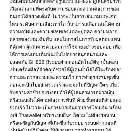
เกมเดิมพันที่หลากหลายรูปแบบ IGH828 ผู้เล่นสามารถ
เลือกเล่นเกมที่ตรงกับความชอบและความต้องการของ
ตนเองได้อย่างเต็มที่ ไม่ว่าจะเป็นการเล่นเกมประเภท
ไหน ระดับความเสี่ยงเท่าใด ก็สามารถเลือกเล่นได้ตาม
ความถนัดและความชอบของแต่ละบุคคล ความหลาก
หลายของเกมเดิมพัน และโอกาสในการรับผลตอบแทน
ที่คุ้มค่า ผู้เล่นควรควบคุมการใช้จ่ายอย่างรอบคอบ เพื่อ
ให้การเล่นเกมเดิมพันเป็นไปอย่างสนุกสนานและ
ปลอดภัยIGH828 มีระบบฝากถอนอัตโนมัติทุกขั้นตอน
เป็นเครื่องมือที่สำคัญที่ช่วยให้ผู้เล่นมั่นใจได้ในเรื่องของ
ความสะดวกสบายและความเร็ว การทำธุรกรรมทุกขั้น
ตอนจะเป็นไปอย่างรวดเร็วและจะไม่มีปัญหาใดๆ เกี่ยว
กับความล่าช้าของระบบ ทำให้ผู้เล่นสามารถฝากเงิน
หรือถอนเงินได้ตามต้องการทันที ด้วยขั้นตอนที่ง่ายและ
รวดเร็ว ไม่ว่าจะเป็นการฝากเงินผ่านการโอนเงิน พร้อม
เพย์ Truewallet หรือระบบอื่นๆ ก็ตาม ไม่ต้องรอนาน
หรือเผชิญกับปัญหาที่เกิดขึ้นกับระบบ ระบบฝากถอนที่
เป็นอัตโนมัติยังช่วยให้ผู้เล่นสามารถทำธุรกรรมได้